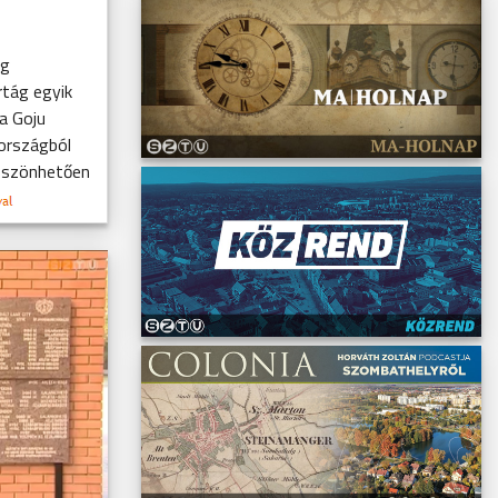
eg
tág egyik
 a Goju
 országból
köszönhetően