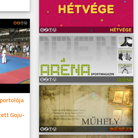
portolója
ett Goju-