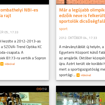
zombathelyi NBI-es
Már a legújabb olimpi
a rajt
edzőik neve is felkerült
sportolók dicsőségfal
sport
R 05., 17:33
2012. OKTÓBER 04., 17:33
l kezdte a 2012-2013-as
 a SZOVA-Trend Optika KC
A márványtáblát új helyén, a
abda-csapata. A
Egyetemi Központ külső falá
iek 87:73-ra verték a Sopron
az arrajárók. Október közepé
.
újra. Azért került ide korábbi h
mert a sportigazgatóság me
sportági ...