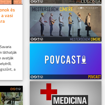
konok és
 a vasi
ára
 Savaria
n láthatják
n avatják
elyéről,
gszűnt, a