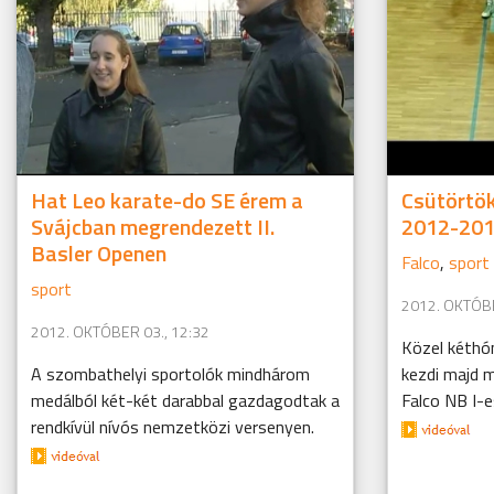
Hat Leo karate-do SE érem a
Csütörtök
Svájcban megrendezett II.
2012-201
Basler Openen
Falco
,
sport
sport
2012. OKTÓBE
2012. OKTÓBER 03., 12:32
Közel kéthó
A szombathelyi sportolók mindhárom
kezdi majd m
medálból két-két darabbal gazdagodtak a
Falco NB I-e
rendkívül nívós nemzetközi versenyen.