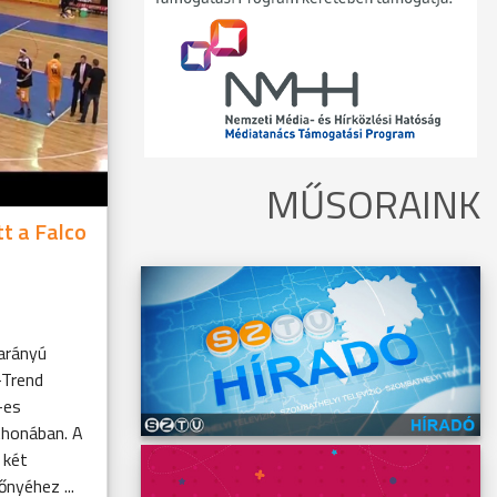
MŰSORAINK
t a Falco
arányú
-Trend
-es
thonában. A
 két
nyéhez ...