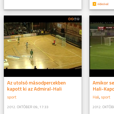
Az utolsó másodpercekben
Amikor se
kapott ki az Admiral-Hali
Hali-Kapo
sport
Hali
,
sport
2012. OKTÓBER 09., 17:33
2012. OKTÓBE