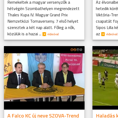
Remekeltek a magyar versenyzők a
Az élvonalbe
hétvégén Szombathelyen megrendezett
hetedik köré
Thales Kupa IV. Magyar Grand Prix
Viktória-Tre
Nemzetközi Tornaverseny. 7 első helyet
csapatát fo
szereztek a két nap alatt. Főleg a nők,
Sipos Lilla 
közülük is a hazai ...
az
A Falco KC új neve SZOVA-Trend
Haladás k