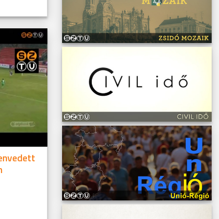
envedett
n