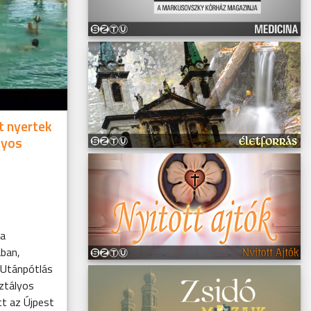
t nyertek
lyos
 a
ban,
a Utánpótlás
ztályos
tt az Újpest