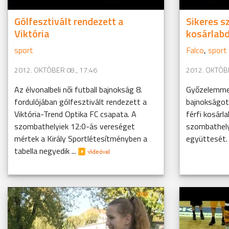
Gólfesztivált rendezett a
Sikeres s
Viktória
kosárlabd
sport
Falco
,
sport
2012. OKTÓBER 08., 17:46
2012. OKTÓBE
Az élvonalbeli női futball bajnokság 8.
Győzelemme
fordulójában gólfesztivált rendezett a
bajnokságot
Viktória-Trend Optika FC csapata. A
férfi kosárl
szombathelyiek 12:0-ás vereséget
szombathely
mértek a Király Sportlétesítményben a
együttesét
tabella negyedik ...