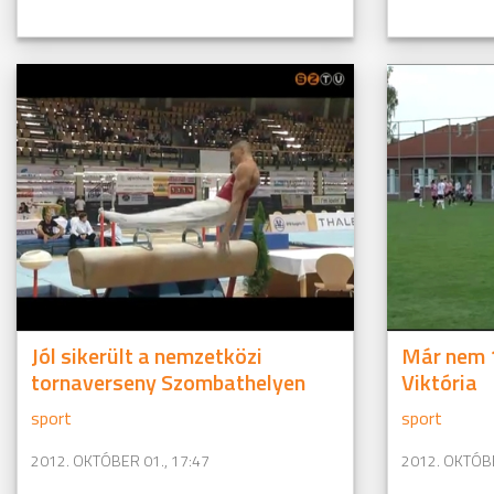
Jól sikerült a nemzetközi
Már nem 
tornaverseny Szombathelyen
Viktória
sport
sport
2012. OKTÓBER 01., 17:47
2012. OKTÓBE