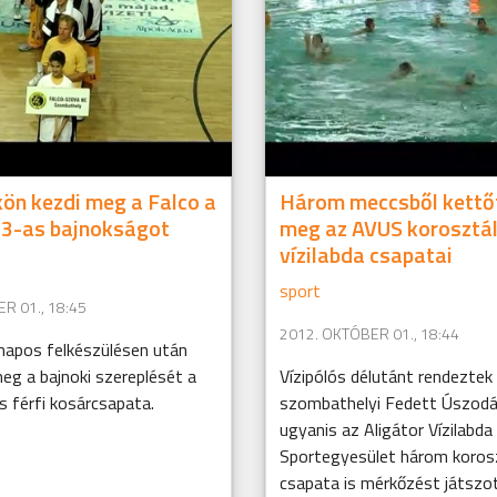
ön kezdi meg a Falco a
Három meccsből kettő
3-as bajnokságot
meg az AVUS korosztá
vízilabda csapatai
sport
R 01., 18:45
2012. OKTÓBER 01., 18:44
napos felkészülésen után
eg a bajnoki szereplését a
Vízipólós délutánt rendeztek
s férfi kosárcsapata.
szombathelyi Fedett Úszodá
ugyanis az Aligátor Vízilabd
Sportegyesület három koros
csapata is mérkőzést játszo