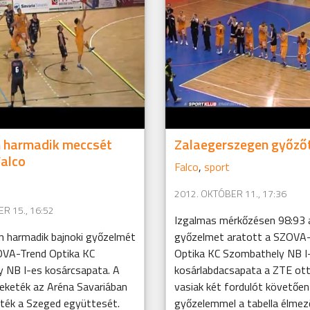
n harmadik meccsét
Zalaegerszegen győzőt
Falco
Falco
,
sport
2012. OKTÓBER 11., 17:36
R 15., 16:52
Izgalmas mérkőzésen 98:93 
 harmadik bajnoki győzelmét
győzelmet aratott a SZOVA
OVA-Trend Optika KC
Optika KC Szombathely NB I
 NB I-es kosárcsapata. A
kosárlabdacsapata a ZTE ot
feketék az Aréna Savariában
vasiak két fordulót követően
rték a Szeged együttesét.
győzelemmel a tabella élmező