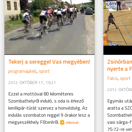
Tekerj a sereggel Vas megyében!
Zsinórba
nyerte a 
programajánló
,
sport
Falco
,
sport
2012. OKTÓBER 17., 19:21
2012. OKTÓBE
Ezzel a mottóval 80 kilométeres
Szombathelyről induló, s oda is érkező
Egymás után
kerékpár-túrát szervez a honvédség. Az
aratta a SZ
indulás szombaton reggel 9 órakor lesz a
Szombathely
megyeszékhely Főteréről.
vasi sárga-
75:72-re ve