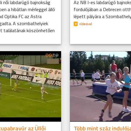
li női labdarúgó bajnokság
Az NB I-es labdarúgó bajnok
ben a hibátlan mérleggel álló
fordulójában a Debrecen ot
nd Optika FC az Astra
lépett pályára a Szombathely
gadta. A szombathelyiek
két találatának köszönhetően
upabravúr az Üllői
Több mint száz indulója