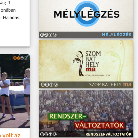
ság 9.
thonában
i Haladás.
 volt az