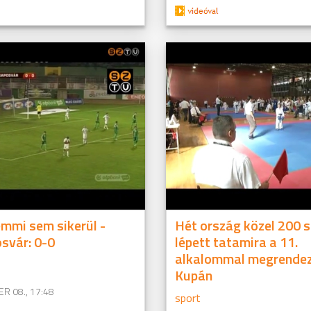
mmi sem sikerül -
Hét ország közel 200 s
svár: 0-0
lépett tatamira a 11.
alkalommal megrendez
Kupán
R 08., 17:48
sport