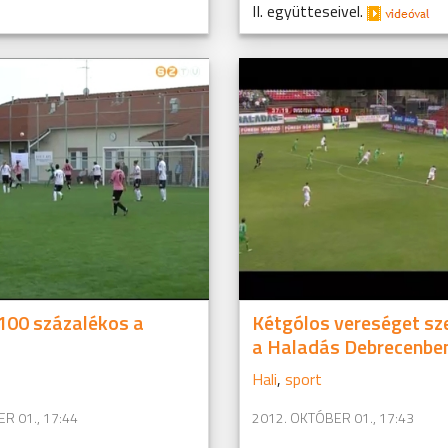
II. együtteseivel.
100 százalékos a
Kétgólos vereséget sz
a Haladás Debrecenbe
Hali
,
sport
R 01., 17:44
2012. OKTÓBER 01., 17:43