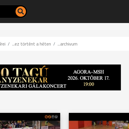
írei
...ez történt a héten
...archivum