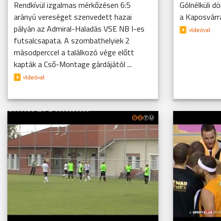
Rendkívül izgalmas mérkőzésen 6:5
Gólnélküli d
arányú vereséget szenvedett hazai
a Kaposvárra
pályán az Admiral-Haladás VSE NB I-es
futsalcsapata. A szombathelyiek 2
másodperccel a találkozó vége előtt
kapták a Cső-Montage gárdájától ...