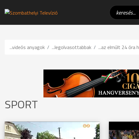
...videós anyagok
...legolvasottabbak
...az elmúlt 24 óra h
SPORT