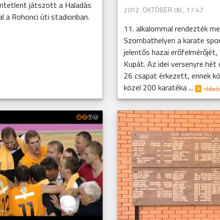
öntetlent játszott a Haladás
2012. OKTÓBER 08., 17:47
l a Rohonci úti stadionban.
11. alkalommal rendezték m
Szombathelyen a karate spor
jelentős hazai erőfelmérőjét,
Kupát. Az idei versenyre hét
26 csapat érkezett, ennek 
közel 200 karatéka ...