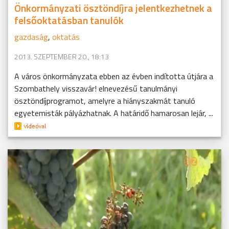
Önkormányzati ösztöndíjra jelentkezhetnek a
felsőoktatásban tanulók
gazdaság
,
oktatás
2013. SZEPTEMBER 20., 18:13
A város önkormányzata ebben az évben indította útjára a
Szombathely visszavár! elnevezésű tanulmányi
ösztöndíjprogramot, amelyre a hiányszakmát tanuló
egyetemisták pályázhatnak. A határidő hamarosan lejár, ...