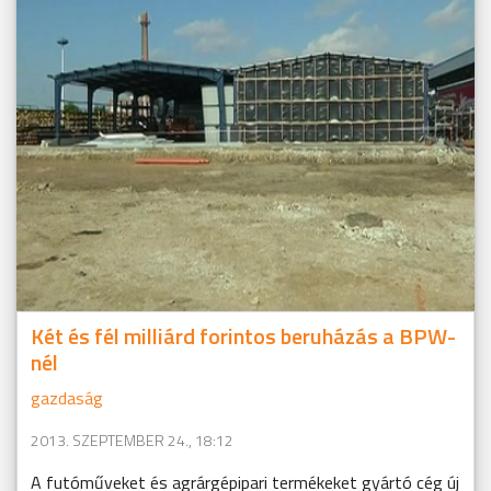
Két és fél milliárd forintos beruházás a BPW-
nél
gazdaság
2013. SZEPTEMBER 24., 18:12
A futóműveket és agrárgépipari termékeket gyártó cég új