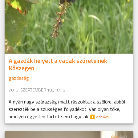
A gazdák helyett a vadak szüretelnek
Kőszegen
gazdaság
2013. SZEPTEMBER 18., 18:12
A nyári nagy szárazság miatt rászoktak a szőlőre, abból
szerezték be a szükséges folyadékot. Van olyan tőke,
amelyen egyetlen fürtöt sem hagytak.