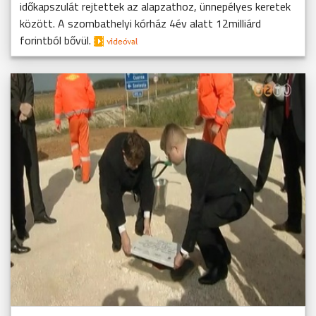
időkapszulát rejtettek az alapzathoz, ünnepélyes keretek
között. A szombathelyi kórház 4év alatt 12milliárd
forintból bővül.