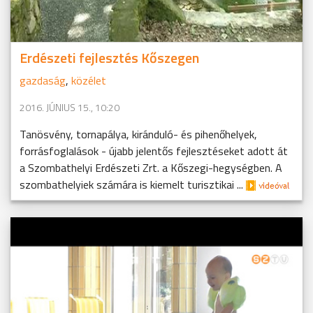
Erdészeti fejlesztés Kőszegen
gazdaság
,
közélet
2016. JÚNIUS 15., 10:20
Tanösvény, tornapálya, kiránduló- és pihenőhelyek,
forrásfoglalások - újabb jelentős fejlesztéseket adott át
a Szombathelyi Erdészeti Zrt. a Kőszegi-hegységben. A
szombathelyiek számára is kiemelt turisztikai ...