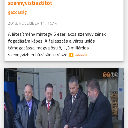
szennyvíztisztítót
gazdaság
2013. NOVEMBER 11., 16:14
A létesítmény mintegy 6 ezer lakos szennyvizének
fogadására képes. A fejlesztés a város uniós
támogatással megvalósuló, 1,3 milliárdos
szennyvízberuházásának része.