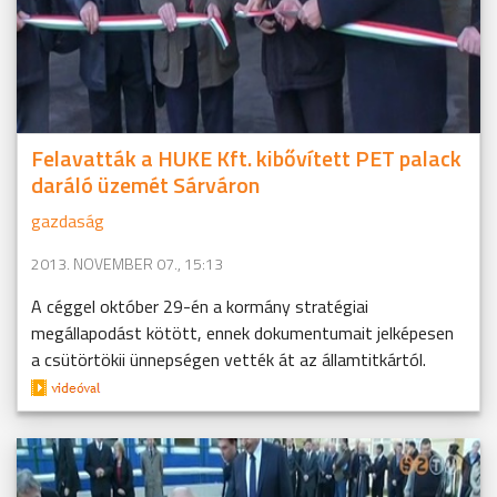
Felavatták a HUKE Kft. kibővített PET palack
daráló üzemét Sárváron
gazdaság
2013. NOVEMBER 07., 15:13
A céggel október 29-én a kormány stratégiai
megállapodást kötött, ennek dokumentumait jelképesen
a csütörtökii ünnepségen vették át az államtitkártól.