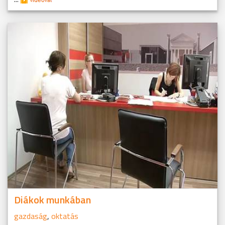
Diákok munkában
gazdaság
,
oktatás