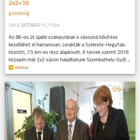
2x2=16
gazdaság
2013. OKTÓBER 17., 17:24
Az 86-os út újabb szakaszának 4 sávossá bővítése
kezdődhet el hamarosan. Lerakták a Szeleste-Hegyfalu
közötti, 7.5 km-es rész alapkövét. A tervek szerint 2016
közepén már 2x2 sávon haladhatunk Szombathely-Győr ...