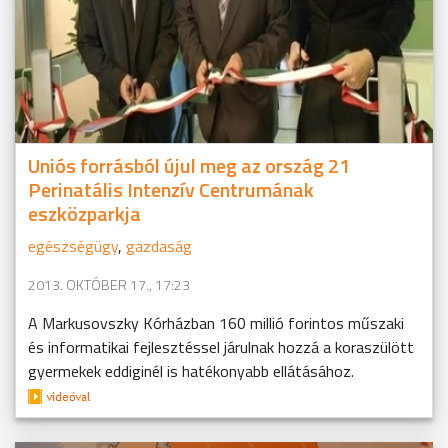
Uniós forrásból újul meg az ország 21
Perinatális Intenzív Centrumának
eszközparkja
egészségügy
,
gazdaság
2013. OKTÓBER 17., 17:23
A Markusovszky Kórházban 160 millió forintos műszaki
és informatikai fejlesztéssel járulnak hozzá a koraszülött
gyermekek eddiginél is hatékonyabb ellátásához.