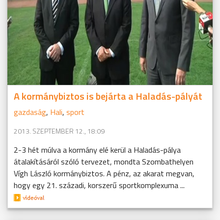
A kormánybiztos is bejárta a Haladás-pályát
gazdaság
,
Hali
,
sport
2013. SZEPTEMBER 12., 18:09
2-3 hét múlva a kormány elé kerül a Haladás-pálya
átalakításáról szóló tervezet, mondta Szombathelyen
Vígh László kormánybiztos. A pénz, az akarat megvan,
hogy egy 21. századi, korszerű sportkomplexuma ...