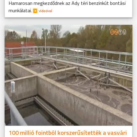
Hamarosan megkezdődnek az Ady téri benzinkút bontási
munkálatai.
100 millió fointból korszerűsítették a vasvári