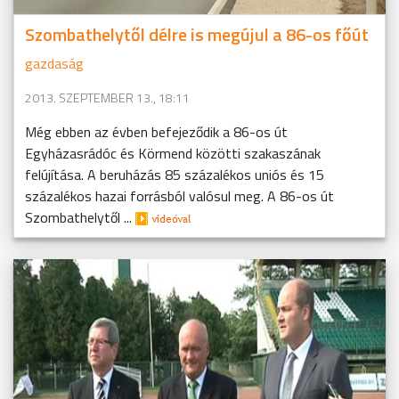
Szombathelytől délre is megújul a 86-os főút
gazdaság
2013. SZEPTEMBER 13., 18:11
Még ebben az évben befejeződik a 86-os út
Egyházasrádóc és Körmend közötti szakaszának
felújítása. A beruházás 85 százalékos uniós és 15
százalékos hazai forrásból valósul meg. A 86-os út
Szombathelytől ...