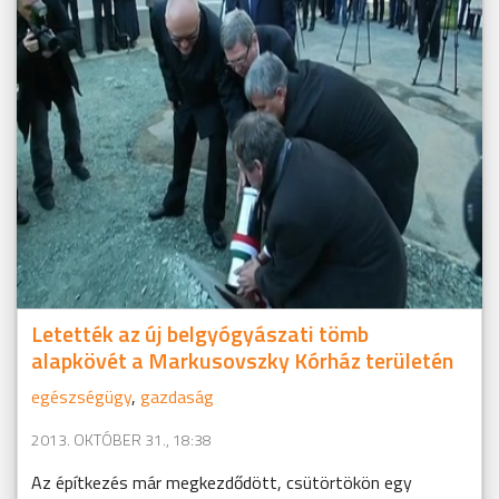
Letették az új belgyógyászati tömb
alapkövét a Markusovszky Kórház területén
egészségügy
,
gazdaság
2013. OKTÓBER 31., 18:38
Az építkezés már megkezdődött, csütörtökön egy