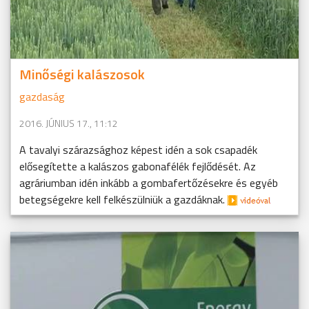
Minőségi kalászosok
gazdaság
2016. JÚNIUS 17., 11:12
A tavalyi szárazsághoz képest idén a sok csapadék
elősegítette a kalászos gabonafélék fejlődését. Az
agráriumban idén inkább a gombafertőzésekre és egyéb
betegségekre kell felkészülniük a gazdáknak.