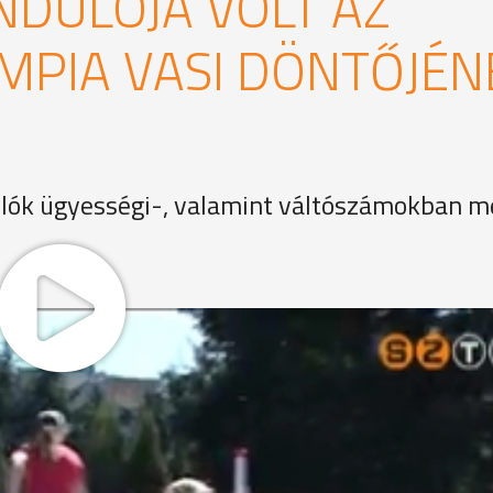
NDULÓJA VOLT AZ
IMPIA VASI DÖNTŐJÉN
anulók ügyességi-, valamint váltószámokban m
kai centrumban, Itt rendezték meg a sportág diákolimpiájá
tézmény több mint 100 tanulója állt rajthoz a különböző
s-iskola
os szerepet játszik a sport, azon belül az atlétika. Próbál