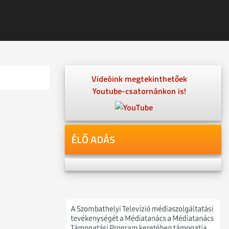
Videóink megtekinthetőek
Youtube-csatornánkon is!
ÉLŐ ADÁS