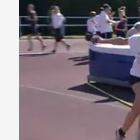
tanórákon belül felkészülni illetve különböző ház
tudásukat. A megyei döntő nagyon fontos a gyere
magukat."
Az általános-, illetve középiskolás atléták ügye
is rendeztek futamokat.
Tóth Bettina atléta, Nagy lajos Gimnázium
"Már három éve rendszeresen járok atlátikai vers
tanítványa vagyok. Minden évben képviselni szokta
A megyei verseny legjobbjai az országos döntőben 
Budapesten rendeznek meg. Az előzetes várakozáso
fővárosba.
MEGOSZTÁS