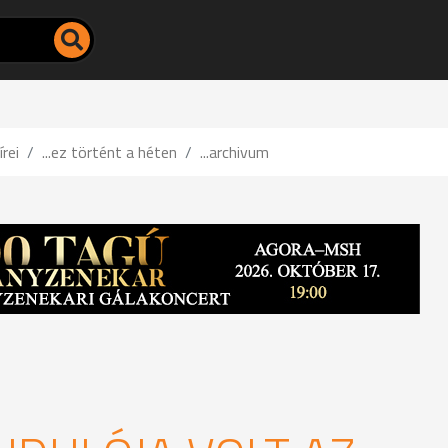
írei
...ez történt a héten
...archivum