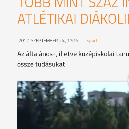
TÖBB MINT SZÁZ I
ATLÉTIKAI DIÁKOL
2012. SZEPTEMBER 26., 17:15
sport
Az általános-, illetve középiskolai t
össze tudásukat.
Két napon át csúcsforgalom volt a Sugár úti atléti
megyei döntőjét. A versenyen közel 20 oktatási in
versenyszámokban.
Balassáné Bogdán Krisztina testnevelő, Derkovit
"Az iskolánkban, a Derkovits-iskolában nagyon font