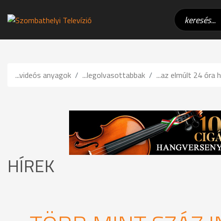
...videós anyagok
...legolvasottabbak
...az elmúlt 24 óra h
HÍREK