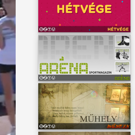
sze a
okban
György
én
ajd a