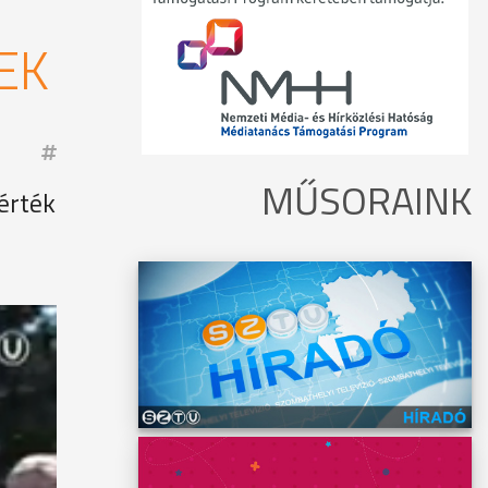
EK
MŰSORAINK
érték
nak Vas
tunk a