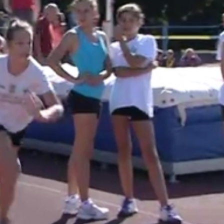
iversenyeken válogattuk össze a legjobbakat. Ott mérték ös
keknek, hiszen egy nagyobb versenyen mérettethetik meg
sségi számokban csapatok versenyeztek. Emellett váltószám
enyekre, mert amúgy is a Haladásban atletizálok. Lengyák 
m az iskolánkat. Szeretnénk jó eredményeket elérni."
folytathatják a szereplésüket, melyet október 9-én és 10-
k alapján több vasi atléta is érmes reményekkel utazik m