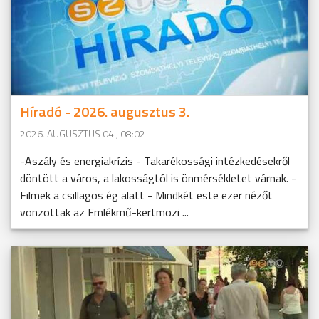
Híradó - 2026. augusztus 3.
2026. AUGUSZTUS 04., 08:02
-Aszály és energiakrízis - Takarékossági intézkedésekről
döntött a város, a lakosságtól is önmérsékletet várnak. -
Filmek a csillagos ég alatt - Mindkét este ezer nézőt
vonzottak az Emlékmű-kertmozi ...