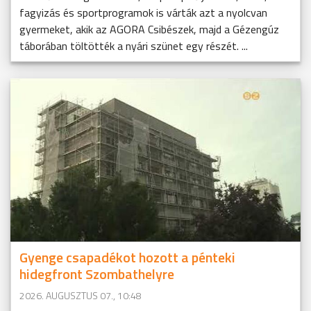
fagyizás és sportprogramok is várták azt a nyolcvan
gyermeket, akik az AGORA Csibészek, majd a Gézengúz
táborában töltötték a nyári szünet egy részét. ...
Gyenge csapadékot hozott a pénteki
hidegfront Szombathelyre
2026. AUGUSZTUS 07., 10:48