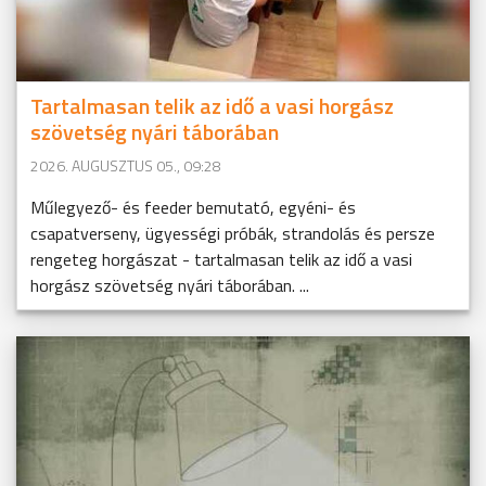
Tartalmasan telik az idő a vasi horgász
szövetség nyári táborában
2026. AUGUSZTUS 05., 09:28
Műlegyező- és feeder bemutató, egyéni- és
csapatverseny, ügyességi próbák, strandolás és persze
rengeteg horgászat - tartalmasan telik az idő a vasi
horgász szövetség nyári táborában. ...