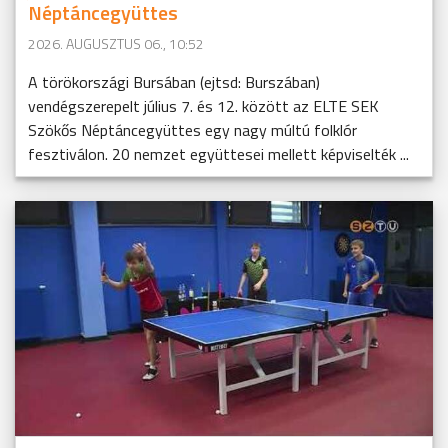
Néptáncegyüttes
2026. AUGUSZTUS 06., 10:52
A törökországi Bursában (ejtsd: Burszában)
vendégszerepelt július 7. és 12. között az ELTE SEK
Szökős Néptáncegyüttes egy nagy múltú folklór
fesztiválon. 20 nemzet együttesei mellett képviselték ...