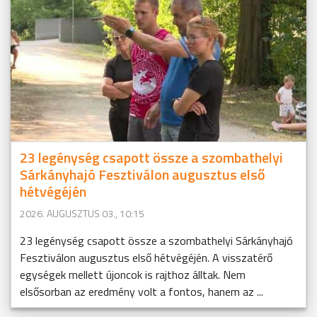
23 legénység csapott össze a szombathelyi
Sárkányhajó Fesztiválon augusztus első
hétvégéjén
2026. AUGUSZTUS 03., 10:15
23 legénység csapott össze a szombathelyi Sárkányhajó
Fesztiválon augusztus első hétvégéjén. A visszatérő
egységek mellett újoncok is rajthoz álltak. Nem
elsősorban az eredmény volt a fontos, hanem az ...