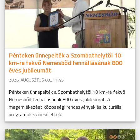
Pénteken ünnepelték a Szombathelytől 10
km-re fekvő Nemesbőd fennállásának 800
éves jubileumát
2026. AUGUSZTUS 03., 11:45
Pénteken ünnepelték a Szombathelytől 10 km-re fekvő
Nemesbőd fennállásának 800 éves jubileumát. A
megemlékezést közösségi rendezvények és kulturális
programok színesítették.