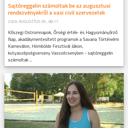
Sajtóreggelin számoltak be az augusztusi
rendezvényekről a vasi civil szervezetek
2026. AUGUSZTUS 05., 08:17
Kőszegi Ostromnapok, Őrségi érték- és Hagyományőrző
Nap, akadálymentesített programok a Savaria Történelmi
Karneválon, Hömbölde Fesztivál Jákon,
kutyaszépségverseny Vasszécsenyben - sajtóreggelin
számoltak ...