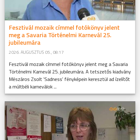
Fesztivál mozaik címmel fotókönyv jelent
meg a Savaria Történelmi Karnevál 25.
jubileumára
2026. AUGUSZTUS 05., 08:17
Fesztivál mozaik címmel fotókönyv jelent meg a Savaria
Történelmi Karnevál 25. jubileumára. A tetszetős kiadvány
Mészáros Zsolt 'Sadness' fényképein keresztül ad ízelítőt
a múltbéli karneválok ...