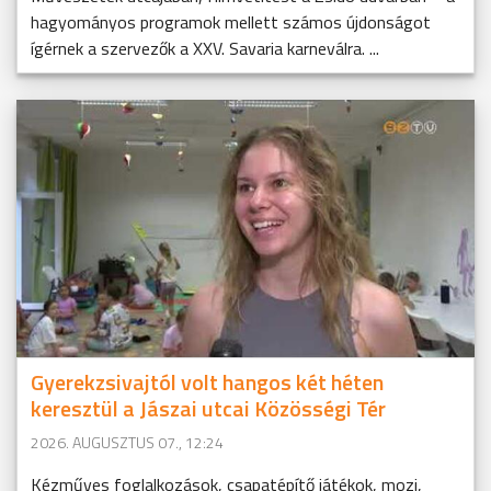
hagyományos programok mellett számos újdonságot
ígérnek a szervezők a XXV. Savaria karneválra. ...
Gyerekzsivajtól volt hangos két héten
keresztül a Jászai utcai Közösségi Tér
2026. AUGUSZTUS 07., 12:24
Kézműves foglalkozások, csapatépítő játékok, mozi,