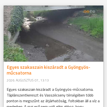
Egyes szakaszain kiszáradt a Gyöngyös-
műcsatorna
2026. AUGUSZTUS 07., 13:13
Egyes szakaszain kiszáradt a Gyöngyös-műcsatorna.
Táplánszentkereszt és Vasszécseny térségében több
ponton is megszűnt az átjárhatóság, foltokban áll a víz a
mederben. A mai eső nem volt elég ahhoz, hogy ...