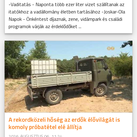
-Vaditatás - Naponta több ezer liter vizet szállítanak az
itatókhoz a vadállomány életben tartásához -Joskar-Ola
Napok - Önkéntest díjaznak, zene, vidámpark és családi
programok várják az érdeklődőket ...
A rekordközeli hőség az erdők élővilágát is
komoly próbatétel elé állítja
2026. AUGUSZTUS 06., 11:24