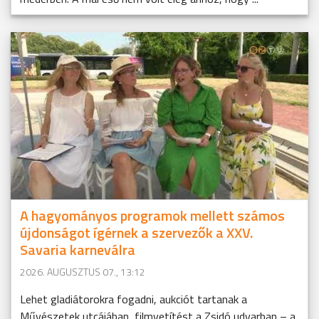
A hagyományos programok mellett számos
újdonságot ígérnek a szervezők a XXV.
Savaria karneválra
2026. AUGUSZTUS 07., 13:12
Lehet gladiátorokra fogadni, aukciót tartanak a
Művészetek utcájában, filmvetítést a Zsidó udvarban – a