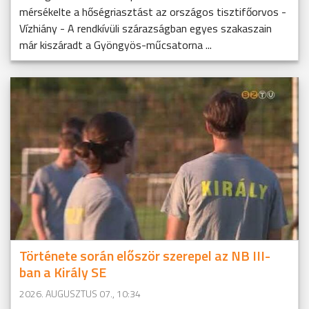
mérsékelte a hőségriasztást az országos tisztifőorvos -
Vízhiány - A rendkívüli szárazságban egyes szakaszain
már kiszáradt a Gyöngyös-műcsatorna ...
Története során először szerepel az NB III-
ban a Király SE
2026. AUGUSZTUS 07., 10:34