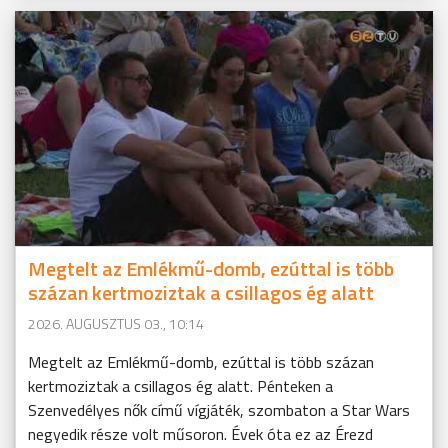
Megtelt az Emlékmű-domb, ezúttal is több
százan kertmoziztak a csillagos ég alatt
2026. AUGUSZTUS 03., 10:14
Megtelt az Emlékmű-domb, ezúttal is több százan
kertmoziztak a csillagos ég alatt. Pénteken a
Szenvedélyes nők című vígjáték, szombaton a Star Wars
negyedik része volt műsoron. Évek óta ez az Érezd