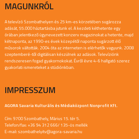
MAGUNKRÓL
A televízó Szombathelyen és 25 km-es körzetében sugározza
adását, 55.000 háztartásba jutunk el. A kezdeti kéthetente egy
órában jelentkező úgynevezett konzerv magazinokat a hetente, majd
kétnaponta, az 1990-es évek közepétől naponta sugárzott élő
műsorok váltották. 2004 óta az interneten is elérhetők vagyunk. 2008
szeptemberé-től digitálisan készülnek az adások. Televíziónk
rendszeresen fogad gyakornokokat. Évről évre 4-6 hallgató szerez
gyakorlati ismereteket a stúdiónkban.
IMPRESSZUM
AGORA Savaria Kulturális és Médiaközpont Nonprofit Kft.
Cím: 9700 Szombathely, Márius 15. tér 5.
Telefon/fax: +36 94 312 666/ 135-ös mellék
E-mail:
szombathelyitv@agora-savaria.hu