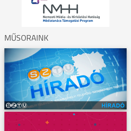
MŰSORAINK