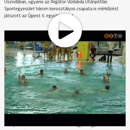
Úszodában, ugyanis az Aligátor Vízilabda Utánpótlás
Sportegyesület három korosztályos csapata is mérkőzést
játszott az Újpest II. együtteseivel.
Az Országos Gyermek Bajnokságba tartozó derbivel kezdtek
a csapatok. Az összecsapást ugyan a fővárosiak indították
jobban, ám a folytatásban magukra találtak a vasi fiatalok és
a maguk javára fordították a meccset. A végeredmény 10:6
lett a Zoufal Norbert által felkészített hazai legénység
javára. A második találkozón a két klub ifjúsági együttesei
szálltak vízbe. Az újpestiek az első negyedben jelentős
előnyre tettek szert és ezt a derbi végéig magabiztosan
őrizték is. A meccs végén 14:8-as vendégvezetést mutatott
az eredményjelző. A harmadik mérkőzésen a serdülő gárdák
voltak a főszereplők. A találkozó elején a lilák elhúztak 4:1-re,
de aztán átvették az irányítást Stojadinov Nikola tanítványai
és szebbnél szebb találatokkal fordítottak, végül pedig 9:7
arányban diadalmaskodtak. Az AVUS így két győzelemmel és