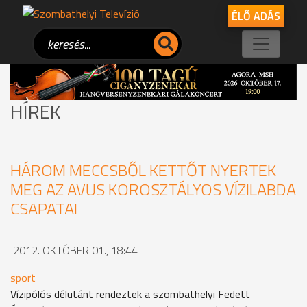
ÉLŐ ADÁS
HÍREK
HÁROM MECCSBŐL KETTŐT NYERTEK
MEG AZ AVUS KOROSZTÁLYOS VÍZILABDA
CSAPATAI
2012. OKTÓBER 01., 18:44
sport
Vízipólós délutánt rendeztek a szombathelyi Fedett