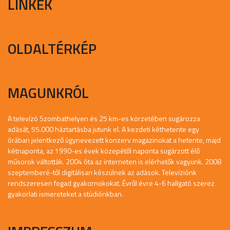
LINKEK
OLDALTÉRKÉP
MAGUNKRÓL
A televízó Szombathelyen és 25 km-es körzetében sugározza
adását, 55.000 háztartásba jutunk el. A kezdeti kéthetente egy
órában jelentkező úgynevezett konzerv magazinokat a hetente, majd
kétnaponta, az 1990-es évek közepétől naponta sugárzott élő
műsorok váltották. 2004 óta az interneten is elérhetők vagyunk. 2008
szeptemberé-től digitálisan készülnek az adások. Televíziónk
rendszeresen fogad gyakornokokat. Évről évre 4-6 hallgató szerez
gyakorlati ismereteket a stúdiónkban.