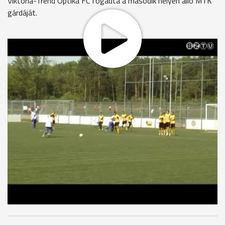
Viktória-Trend Optika FC fogadta a második helyen álló MTK
gárdáját.
A találkozó 25. percében Tálosi óriási szabadrúgásgóljával
már 3:1-re vezettek a hazaiak és úgy tűnt, hogy sikerül
megszerezniük a bajnoki cím szempontjából nagyon fontos
győzelmet. A folytatásban azonban a fővárosiak szinte
futószalagon lőtték a gólokat és végül 6:3 arányban
megnyerték a találkozót. A Viktória veresége ellenére
továbbra is az első helyen áll, ám előnye három pontra
csökkent az MTK-val szemben.
MEGOSZTÁS