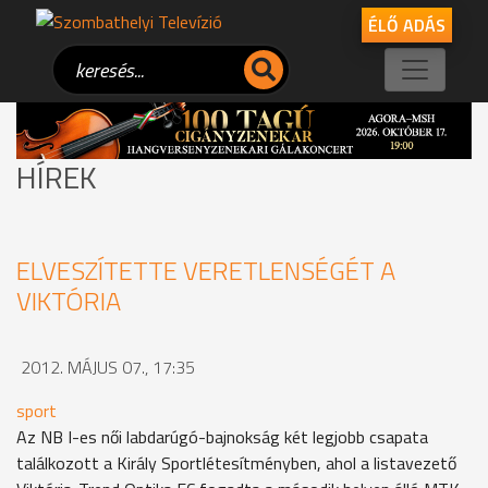
ÉLŐ ADÁS
HÍREK
ELVESZÍTETTE VERETLENSÉGÉT A
VIKTÓRIA
2012. MÁJUS 07., 17:35
sport
Az NB I-es női labdarúgó-bajnokság két legjobb csapata
találkozott a Király Sportlétesítményben, ahol a listavezető