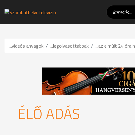
...videós anyagok
...legolvasottabbak
...az elmúlt 24 óra h
ÉLŐ ADÁS