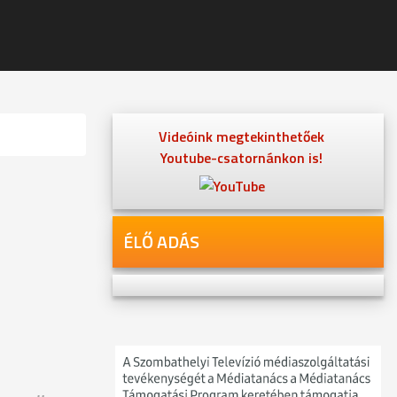
Videóink megtekinthetőek
Youtube-csatornánkon is!
ÉLŐ ADÁS