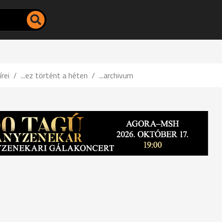
írei
...ez történt a héten
...archivum