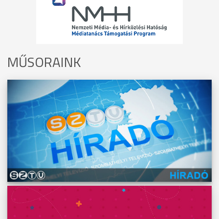
MŰSORAINK