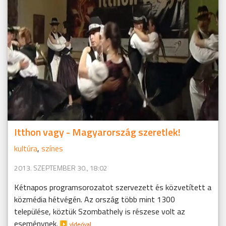
Itthon vagy - Magyarország szeretlek!
kultúra
,
színes
2013. SZEPTEMBER 30., 18:02
Kétnapos programsorozatot szervezett és közvetített a
közmédia hétvégén. Az ország több mint 1300
települése, köztük Szombathely is részese volt az
eseménynek.