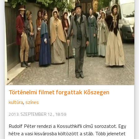
Történelmi filmet forgattak Kőszegen
kultúra
,
színes
2013. SZEPTEMBER 12., 18:59
Rudolf Péter rendezi a Kossuthkifli című sorozatot. Egy
hétre a vasi kisvárosba költözött a stáb. Több jelenetet