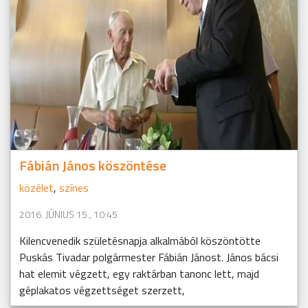
Fábián János köszöntése
közélet
,
színes
2016. JÚNIUS 15., 10:45
Kilencvenedik születésnapja alkalmából köszöntötte
Puskás Tivadar polgármester Fábián Jánost. János bácsi
hat elemit végzett, egy raktárban tanonc lett, majd
géplakatos végzettséget szerzett,