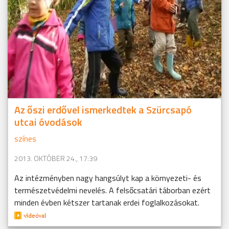
Az őszi erdővel ismerkedtek a Szürcsapó
utcai óvodások
színes
2013. OKTÓBER 24., 17:39
Az intézményben nagy hangsúlyt kap a környezeti- és
természetvédelmi nevelés. A felsőcsatári táborban ezért
minden évben kétszer tartanak erdei foglalkozásokat.