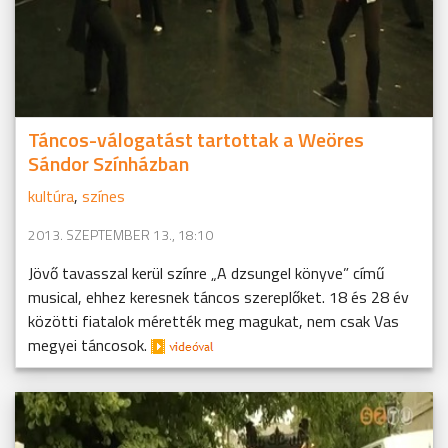
Táncos-válogatást tartottak a Weöres
Sándor Színházban
kultúra
,
színes
2013. SZEPTEMBER 13., 18:10
Jövő tavasszal kerül színre „A dzsungel könyve” című
musical, ehhez keresnek táncos szereplőket. 18 és 28 év
közötti fiatalok mérették meg magukat, nem csak Vas
megyei táncosok.