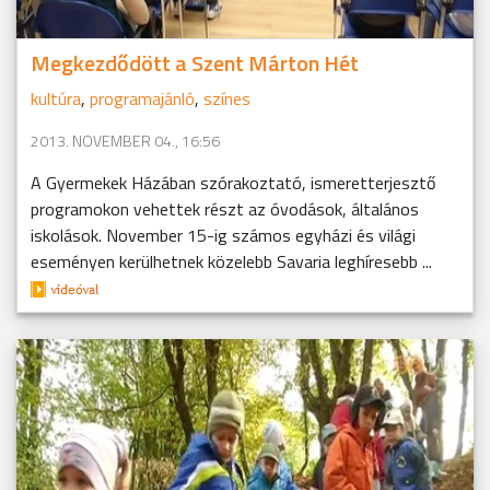
Megkezdődött a Szent Márton Hét
kultúra
,
programajánló
,
színes
2013. NOVEMBER 04., 16:56
A Gyermekek Házában szórakoztató, ismeretterjesztő
programokon vehettek részt az óvodások, általános
iskolások. November 15-ig számos egyházi és világi
eseményen kerülhetnek közelebb Savaria leghíresebb ...