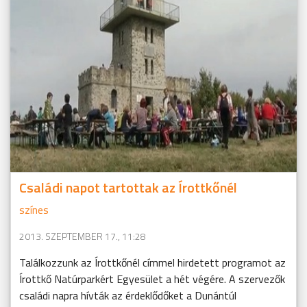
Családi napot tartottak az Írottkőnél
színes
2013. SZEPTEMBER 17., 11:28
Találkozzunk az Írottkőnél címmel hirdetett programot az
Írottkő Natúrparkért Egyesület a hét végére. A szervezők
családi napra hívták az érdeklődőket a Dunántúl