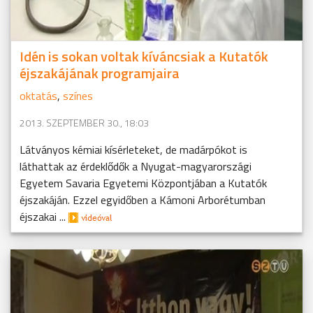
Idén is sokan voltak kíváncsiak a Kutatók
éjszakájának programjaira
oktatás
,
színes
2013. SZEPTEMBER 30., 18:03
Látványos kémiai kísérleteket, de madárpókot is
láthattak az érdeklődők a Nyugat-magyarországi
Egyetem Savaria Egyetemi Központjában a Kutatók
éjszakáján. Ezzel egyidőben a Kámoni Arborétumban
éjszakai ...