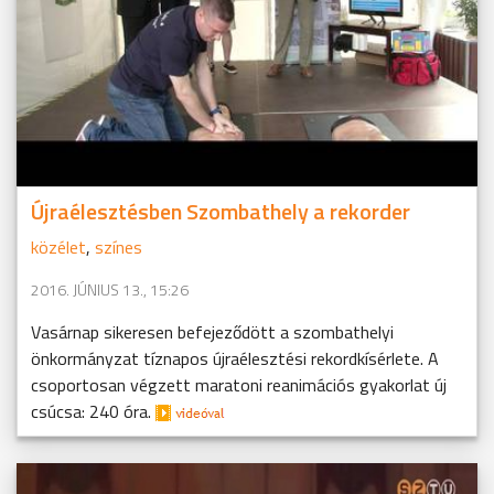
Újraélesztésben Szombathely a rekorder
közélet
,
színes
2016. JÚNIUS 13., 15:26
Vasárnap sikeresen befejeződött a szombathelyi
önkormányzat tíznapos újraélesztési rekordkísérlete. A
csoportosan végzett maratoni reanimációs gyakorlat új
csúcsa: 240 óra.