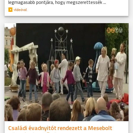
legmagasabb pontjára, hogy megszerettessék ...
Családi évadnyitót rendezett a Mesebolt