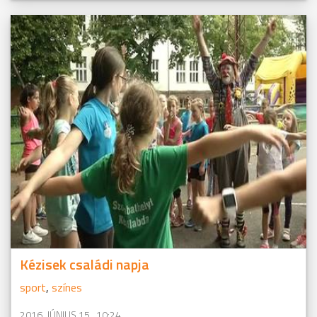
Kézisek családi napja
sport
,
színes
2016. JÚNIUS 15., 10:24