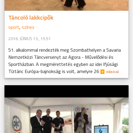
Táncoló lakkcipők
sport
,
színes
2016. JÚNIUS 13., 15:51
51. alkalommal rendezték meg Szombathelyen a Savaria
Nemzetközi Táncversenyt az Agora - Művelődési és
Sportházban. A megmérettetés egyben az idei Ifjúsági
Tíztánc Európa-bajnokság is volt, amelyre 26