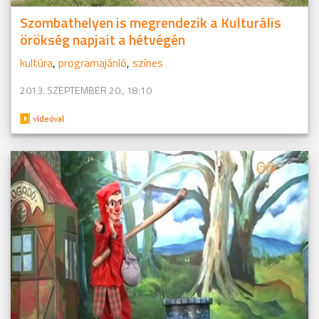
Szombathelyen is megrendezik a Kulturális
örökség napjait a hétvégén
kultúra
,
programajánló
,
színes
2013. SZEPTEMBER 20., 18:10