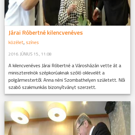
Járai Róbertné kilencvenéves
közélet
,
színes
2016. JÚNIUS 15., 11:08
A kilencvenéves Járai Róbertné a Városházán vette át a
miniszterelnök szépkorúaknak szóló oklevelét a
polgármestertől. Anna néni Szombathelyen született. Női
szabó szakmunkás bizonyítványt szerzett.