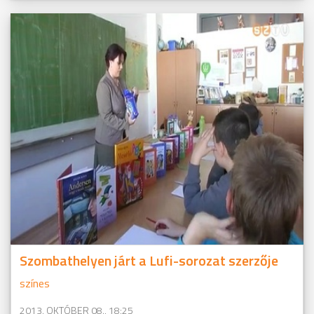
Szombathelyen járt a Lufi-sorozat szerzője
színes
2013. OKTÓBER 08., 18:25