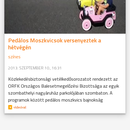
Pedálos Moszkvicsok versenyeztek a
hétvégén
színes
2013. SZEPTEMBER 10., 16:31
Közlekedésbiztonsági vetélkedősorozatot rendezett az
ORFK Országos Balesetmegelőzési Bizottsága az egyik
szombathelyi nagyáruház parkolójában szombaton. A
programok között pedálos moszkvics bajnokság