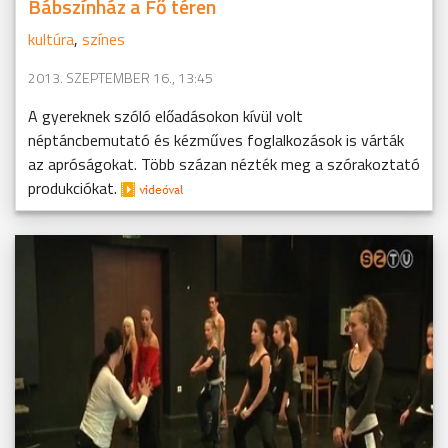
Bábszínház a Fő téren
kultúra
,
színes
2013. SZEPTEMBER 16., 13:45
A gyereknek szóló előadásokon kívül volt
néptáncbemutató és kézműves foglalkozások is várták
az apróságokat. Több százan nézték meg a szórakoztató
produkciókat.