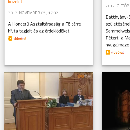
közélet
2012. OKTÓBE
2012. NOVEMBER 05., 17:32
Batthyány-
A Honderű Asztaltársaság a Fő térre
születésének
hívta tagjait és az érdeklődőket.
Semmelweis-d
Pétert, a M
nyugalmazot