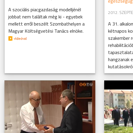
egészségüg
A szociális piacgazdaság modelljénél
2012. SZEPTE
jobbat nem találtak még ki - egyebek
mellett erről beszélt Szombathelyen a
A 31. alkal
Magyar Költségvetési Tanács elnöke.
kétnapos k
szakember ré
rehabilitáció
tapasztalata
hangzanak el
kutatásokról.