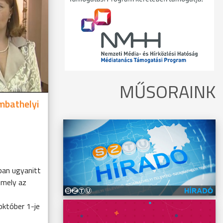
MŰSORAINK
mbathelyi
an ugyanitt
, mely az
október 1-je