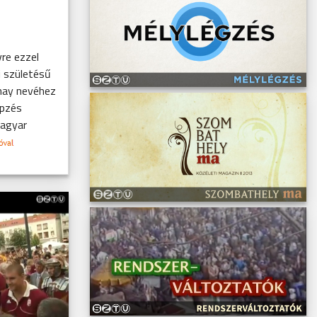
vre ezzel
 születésű
lnay nevéhez
épzés
magyar