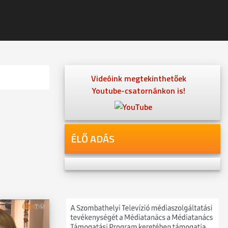
Videóink megtekinthetőek
Youtube-csatornánkon is!
ÉLŐ ADÁS