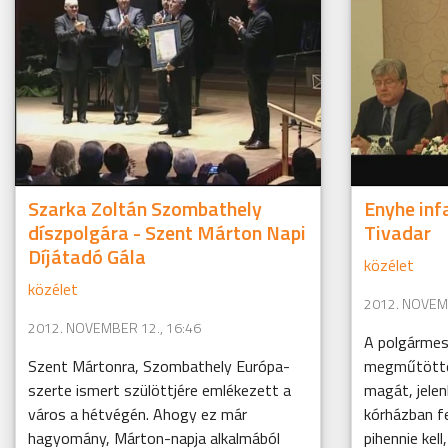
Szarka Zoltán Szombathely
Enyhe inf
díszpolgára - Szent Márton Napi
Tivadar
Díjátadó Gála
közélet
közélet
2012. NOVEMB
2012. NOVEMBER 12., 16:46
A polgármes
Szent Mártonra, Szombathely Európa-
megműtötték,
szerte ismert szülöttjére emlékezett a
magát, jele
város a hétvégén. Ahogy ez már
kórházban f
hagyomány, Márton-napja alkalmából
pihennie kell