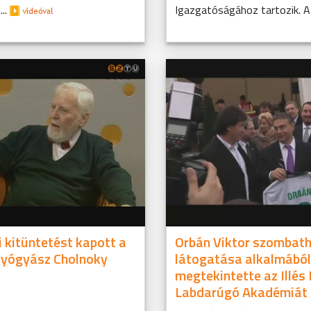
...
Igazgatóságához tartozik. 
i kitüntetést kapott a
Orbán Viktor szombath
yógyász Cholnoky
látogatása alkalmából
megtekintette az Illés
Labdarúgó Akadémiát