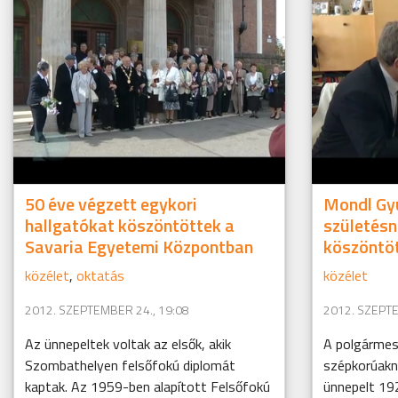
50 éve végzett egykori
Mondl Gyu
hallgatókat köszöntöttek a
születésn
Savaria Egyetemi Központban
köszöntö
közélet
,
oktatás
közélet
2012. SZEPTEMBER 24., 19:08
2012. SZEPTE
Az ünnepeltek voltak az elsők, akik
A polgármes
Szombathelyen felsőfokú diplomát
szépkorúakna
kaptak. Az 1959-ben alapított Felsőfokú
ünnepelt 19