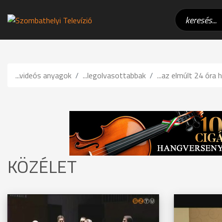
...videós anyagok
...legolvasottabbak
...az elmúlt 24 óra h
KÖZÉLET