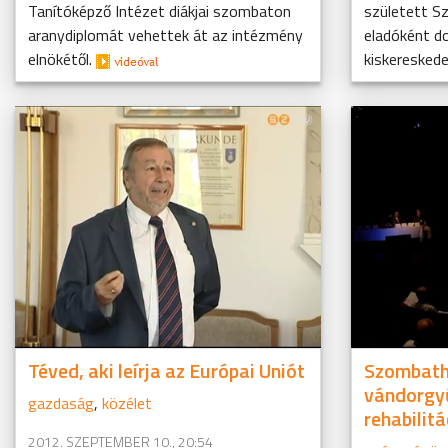
Tanítóképző Intézet diákjai szombaton
született S
aranydiplomát vehettek át az intézmény
eladóként do
elnökétől.
kiskereskedel
Téved, aki leírja az Európai Uniót
Szombathe
vándorgy
gazdaság
,
közélet
rehabilit
2012. SZEPTEMBER 10., 20:54