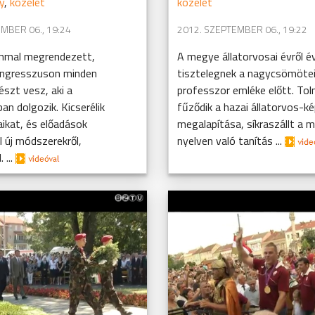
y
,
közélet
közélet
MBER 06., 19:24
2012. SZEPTEMBER 06., 19:22
ommal megrendezett,
A megye állatorvosai évről é
ongresszuson minden
tisztelegnek a nagycsömötei
szt vesz, aki a
professzor emléke előtt. To
ban dolgozik. Kicserélik
fűződik a hazai állatorvos-k
ikat, és előadások
megalapítása, síkraszállt a 
 új módszerekről,
nyelven való tanítás ...
 ...