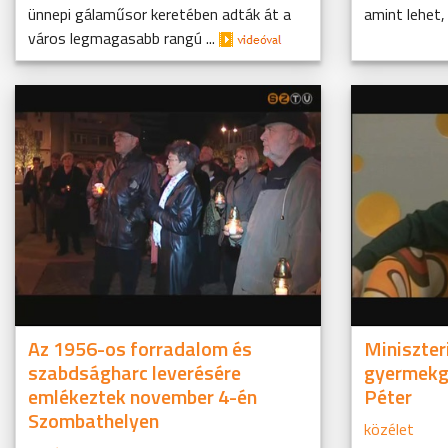
ünnepi gálaműsor keretében adták át a
amint lehet, 
város legmagasabb rangú ...
Az 1956-os forradalom és
Miniszter
szabdságharc leverésére
gyermekg
emlékeztek november 4-én
Péter
Szombathelyen
közélet