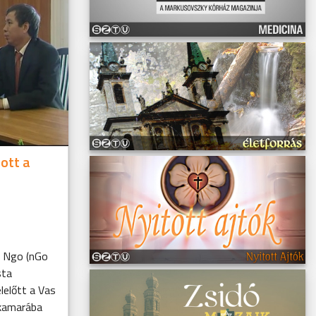
ott a
y Ngo (nGo
sta
előtt a Vas
rkamarába