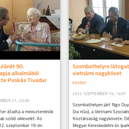
lánét 90.
Szombathelyre látogat
apja alkalmából
vietnámi nagykövet
tte Puskás Tivadar
közélet
2012. SZEPTEMBER 19., 19:07
MBER 21., 20:06
Szombathelyen járt Ngo Du
ter átadta a miniszterelnök
Dui nGo), a Vietnami Szociali
k szóló oklevelét. Az
Köztársaság nagykövete. Dél
22. szeptember 19-én
Megyei Kereskedelmi és Ipa