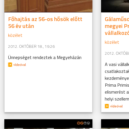
Főhajtás az 56-os hősök előtt
Gálaműsor
56 év után
megyei Pr
vállalkoz
közélet
közélet
2012. OKTÓBER 18., 19:26
2012. OKTÓBE
Ünnepséget rendeztek a Megyeházán
A vasi válla
csatlakozta
kezdeményez
Prima Primis
elismerést a
helyi szellemi