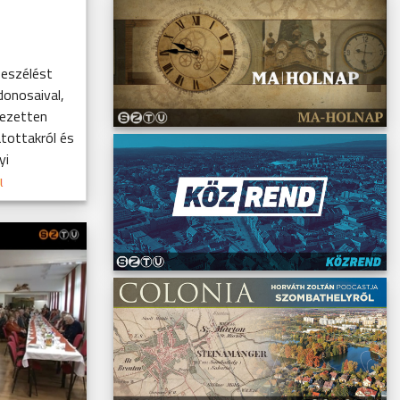
beszélést
donosaival,
jezetten
átottakról és
yi