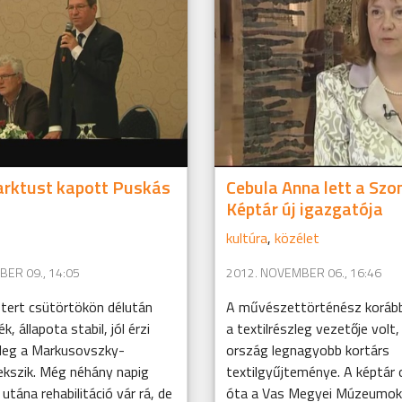
arktust kapott Puskás
Cebula Anna lett a Szo
Képtár új igazgatója
kultúra
,
közélet
ER 09., 14:05
2012. NOVEMBER 06., 16:46
tert csütörtökön délután
A művészettörténész korább
 állapota stabil, jól érzi
a textilrészleg vezetője volt
nleg a Markusovszky-
ország legnagyobb kortárs
ekszik. Még néhány napig
textilgyűjteménye. A képtár 
, utána rehabilitáció vár rá, de
óta a Vas Megyei Múzeumok