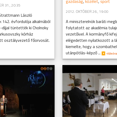
gazdaság
,
közélet
,
sport
R 31., 20:35
2012. OKTÓBER 26., 19:00
Strattmann László
 142. évfordulója alkalmából
A miniszterelnök baráti meg
íjjal tüntették ki Cholnoky
folytatott az akadémia tulaj
arkusovszky kórház
vezetőivel. A kormányfő kife
t osztályvezető főorvosát.
elégedetten nyilatkozott a l
kiemelte, hogy a szombathel
utánpótlás-képző ...