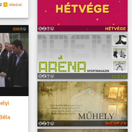
Az
elyi
 Béla