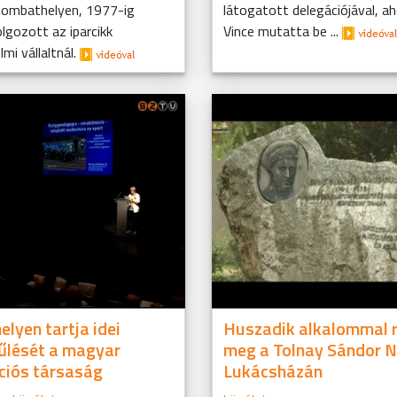
zombathelyen, 1977-ig
látogatott delegációjával, a
lgozott az iparcikk
Vince mutatta be ...
mi vállaltnál.
lyen tartja idei
Huszadik alkalommal 
űlését a magyar
meg a Tolnay Sándor 
ációs társaság
Lukácsházán