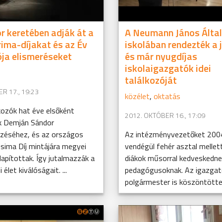
 keretében adják át a
A Neumann János Álta
ima-díjakat és az Év
iskolában rendezték a j
ója elismeréseket
és már nyugdíjas
iskolaigazgatók idei
találkozóját
R 17., 19:23
közélet
,
oktatás
lkozók hat éve elsőként
2012. OKTÓBER 16., 17:09
k Demján Sándor
éséhez, és az országos
Az intézményvezetőket 2004
sima Díj mintájára megyei
vendégül fehér asztal mellett
lapítottak. Így jutalmazzák a
diákok műsorral kedveskedne
 élet kiválóságait. ...
pedagógusoknak. Az igazgat
polgármester is köszöntött