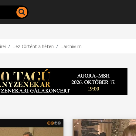
írei
...ez történt a héten
...archivum