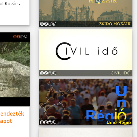
hol Kovács
rendezték
Napot