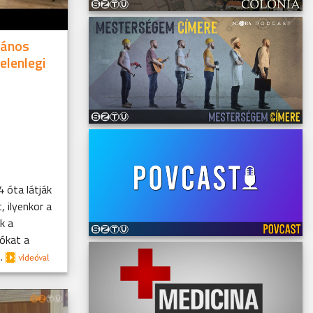
lános
elenlegi
 óta látják
, ilyenkor a
k a
ókat a
e.