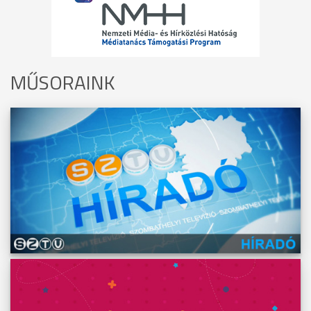
MŰSORAINK