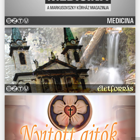
Műsoraink