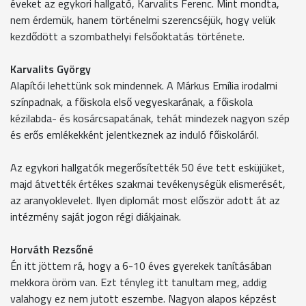
éveket az egykori hallgató, Karvalits Ferenc. Mint mondta,
nem érdemük, hanem történelmi szerencséjük, hogy velük
kezdődött a szombathelyi felsőoktatás története.
Karvalits György
Alapítói lehettünk sok mindennek. A Márkus Emília irodalmi
színpadnak, a főiskola első vegyeskarának, a főiskola
kézilabda- és kosárcsapatának, tehát mindezek nagyon szép
és erős emlékekként jelentkeznek az induló főiskoláról.
Az egykori hallgatók megerősítették 50 éve tett esküjüket,
majd átvették értékes szakmai tevékenységük elismerését,
az aranyoklevelet. Ilyen diplomát most először adott át az
intézmény saját jogon régi diákjainak.
Horváth Rezsőné
Én itt jöttem rá, hogy a 6-10 éves gyerekek tanításában
mekkora öröm van. Ezt tényleg itt tanultam meg, addig
valahogy ez nem jutott eszembe. Nagyon alapos képzést