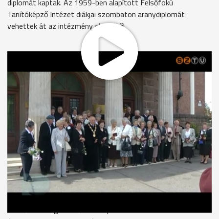
diplomát kaptak. Az 1959-ben alapított Felsőfokú
Tanítóképző Intézet diákjai szombaton aranydiplomát
vehettek át az intézmény elnökétől.
64-en voltak az évfolyamban, közülük 38-an jöttek el egykori
alma materükbe, az 1962-ben végzett tanítók közül. Ők
voltak a frissen létrehozott Felsőfokú Tanítóképző Intézet
első hallgatói. Az induló intézményben töltött diákévekre és
legelső oktatóikra az egykori diák, Nagy János saját
költeményével emlékezett, majd az intézmény jelenlegi
vezetője idézte fel a múltat.
prof. dr. Gadányi Károly elnök-rektorhelyettes, NYME SEK
1959. szeptember 15-e meghatározó nap volt a
szombathelyi felsőoktatás életében. Ez a kezdet.
Családias hangulatban, kevés, de nagy tudású oktatóval
kezdődött meg a felsőfokú képzés - idézte fel az induló