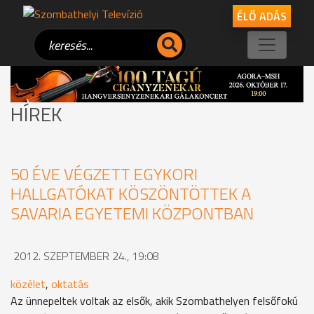
ÉLŐ ADÁS
HÍREK
50 ÉVE VÉGZETT EGYKORI
HALLGATÓKAT KÖSZÖNTÖTTEK A
SAVARIA EGYETEMI KÖZPONTBAN
2012. SZEPTEMBER 24., 19:08
közélet
,
oktatás
Az ünnepeltek voltak az elsők, akik Szombathelyen felsőfokú