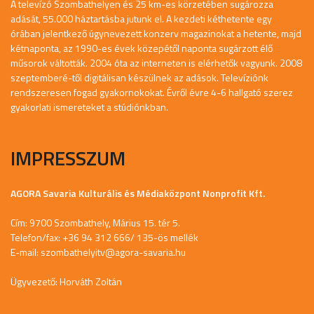
A televízó Szombathelyen és 25 km-es körzetében sugározza
adását, 55.000 háztartásba jutunk el. A kezdeti kéthetente egy
órában jelentkező úgynevezett konzerv magazinokat a hetente, majd
kétnaponta, az 1990-es évek közepétől naponta sugárzott élő
műsorok váltották. 2004 óta az interneten is elérhetők vagyunk. 2008
szeptemberé-től digitálisan készülnek az adások. Televíziónk
rendszeresen fogad gyakornokokat. Évről évre 4-6 hallgató szerez
gyakorlati ismereteket a stúdiónkban.
IMPRESSZUM
AGORA Savaria Kulturális és Médiaközpont Nonprofit Kft.
Cím: 9700 Szombathely, Márius 15. tér 5.
Telefon/fax: +36 94 312 666/ 135-ös mellék
E-mail:
szombathelyitv@agora-savaria.hu
Ügyvezető: Horváth Zoltán