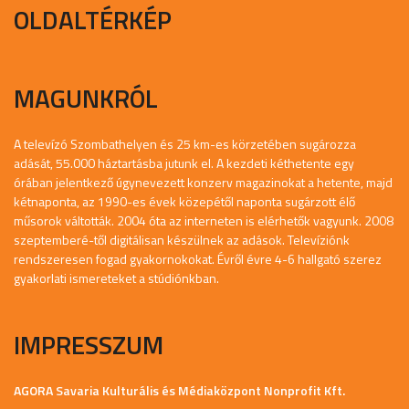
OLDALTÉRKÉP
MAGUNKRÓL
A televízó Szombathelyen és 25 km-es körzetében sugározza
adását, 55.000 háztartásba jutunk el. A kezdeti kéthetente egy
órában jelentkező úgynevezett konzerv magazinokat a hetente, majd
kétnaponta, az 1990-es évek közepétől naponta sugárzott élő
műsorok váltották. 2004 óta az interneten is elérhetők vagyunk. 2008
szeptemberé-től digitálisan készülnek az adások. Televíziónk
rendszeresen fogad gyakornokokat. Évről évre 4-6 hallgató szerez
gyakorlati ismereteket a stúdiónkban.
IMPRESSZUM
AGORA Savaria Kulturális és Médiaközpont Nonprofit Kft.