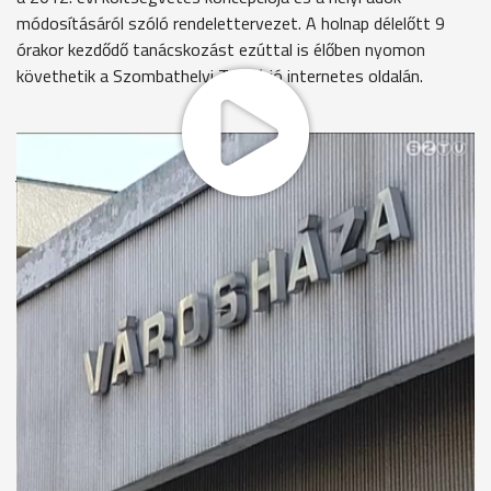
módosításáról szóló rendelettervezet. A holnap délelőtt 9
órakor kezdődő tanácskozást ezúttal is élőben nyomon
követhetik a Szombathelyi Televízió internetes oldalán.
Az ülés elején Puskás Tivadar polgármester megköszöni a
január elsejétől állami irányítás alá kerülő tűzoltóság
munkáját. Megkezdődik a vita a jövő évi költésvetés
koncepciójáról. Az előterjesztés szerint 2011-ben több mint
egymilliárd forintos hiánnyal zár a büdzsé. Jövőre csökken a
normatívákból és a személyi jövedelemadóból származó
bevétel, az ÁFA-kulcs változása pedig további 80 millió forint
többletkiadással jár. 2012-ben várhatóan 1,8 milliárd forint
lesz a város tőketartozása. Mivel a költségvetési rendeletet
valószínűleg csak februárban alkotják meg, ezért átmeneti
gazdálkodásról szóló jogszabályt is elfogadnak.
A bevételek növelése érdekében újraszabályozzák a helyi
adókat: leszállítják az iparűzési adómentesség értékhatárát,