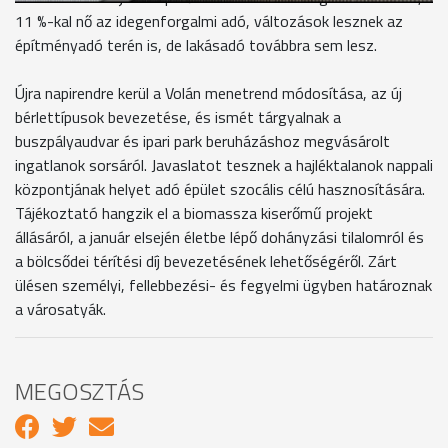
11 %-kal nő az idegenforgalmi adó, változások lesznek az
építményadó terén is, de lakásadó továbbra sem lesz.
Újra napirendre kerül a Volán menetrend módosítása, az új
bérlettípusok bevezetése, és ismét tárgyalnak a
buszpályaudvar és ipari park beruházáshoz megvásárolt
ingatlanok sorsáról. Javaslatot tesznek a hajléktalanok nappali
központjának helyet adó épület szocális célú hasznosítására.
Tájékoztató hangzik el a biomassza kiserőmű projekt
állásáról, a január elsején életbe lépő dohányzási tilalomról és
a bölcsődei térítési díj bevezetésének lehetőségéről. Zárt
ülésen személyi, fellebbezési- és fegyelmi ügyben határoznak
a városatyák.
MEGOSZTÁS