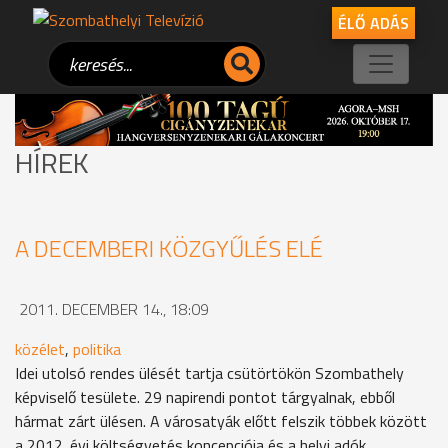
ÉLŐ ADÁS
HÍREK
A DECEMBERI KÖZGYŰLÉS ELÉ
2011. DECEMBER 14., 18:09
közélet
,
politika
Idei utolsó rendes ülését tartja csütörtökön Szombathely
képviselő tesülete. 29 napirendi pontot tárgyalnak, ebből
hármat zárt ülésen. A városatyák előtt felszik többek között
a 2012. évi költségvetés koncepciója és a helyi adók