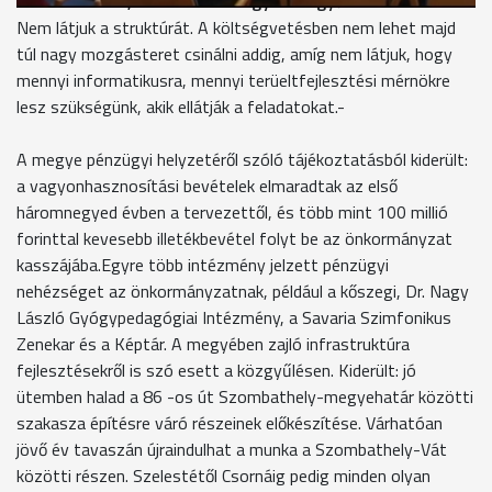
Kovács Ferenc, elnök - Vas Megyei Közgyűlés
Nem látjuk a struktúrát. A költségvetésben nem lehet majd
túl nagy mozgásteret csinálni addig, amíg nem látjuk, hogy
mennyi informatikusra, mennyi terüeltfejlesztési mérnökre
lesz szükségünk, akik ellátják a feladatokat.-
A megye pénzügyi helyzetéről szóló tájékoztatásból kiderült:
a vagyonhasznosítási bevételek elmaradtak az első
háromnegyed évben a tervezettől, és több mint 100 millió
forinttal kevesebb illetékbevétel folyt be az önkormányzat
kasszájába.Egyre több intézmény jelzett pénzügyi
nehézséget az önkormányzatnak, például a kőszegi, Dr. Nagy
László Gyógypedagógiai Intézmény, a Savaria Szimfonikus
Zenekar és a Képtár. A megyében zajló infrastruktúra
fejlesztésekről is szó esett a közgyűlésen. Kiderült: jó
ütemben halad a 86 -os út Szombathely-megyehatár közötti
szakasza építésre váró részeinek előkészítése. Várhatóan
jövő év tavaszán újraindulhat a munka a Szombathely-Vát
közötti részen. Szelestétől Csornáig pedig minden olyan