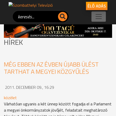
ÉLŐ ADÁS
HÍREK
MÉG EBBEN AZ ÉVBEN ÚJABB ÜLÉST
TARTHAT A MEGYEI KÖZGYŰLÉS
2011. DECEMBER 09., 16:29
közélet
Várhatóan ugyanis a két ünnep között fogadja el a Parlament
a megyei önkormányzatok jövőjét, feladatait meghatározó