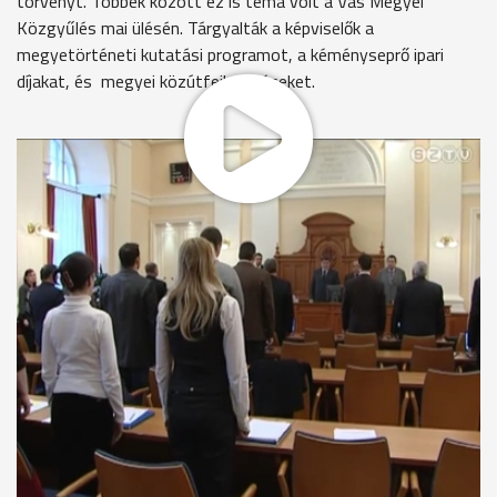
törvényt. Többek között ez is téma volt a Vas Megyei
Közgyűlés mai ülésén. Tárgyalták a képviselők a
megyetörténeti kutatási programot, a kéményseprő ipari
díjakat, és megyei közútfejlesztéseket.
A közgyűlés első percében a nemrég elhunyt Gyömörey
Károlyra, képviselőre emlékeztek a jelenlévők. Majd dr.
Cholnoky Péter, nyugalmazott osztályvezető főorvos
Battyhány Lajos Vas Megyéért Életmű-díjat vehetett át. A
napirendek között a képviselők a megyei önkormányzatok és
feladataik átalakításáról kérdezték Kovács Ferencet. Egyelőre
ugyanis nincs 2012-re vonatkozóan költségvetési
koncepciója sem a megyének, nem lehet tudni, hogyan, milyen
intézményekkel, létszámban működik majd a megye. Kovács
Ferenc válaszában utalt arra, hogy egyelőre a kormányra
várnak, hogy a költségvetésből kiderüljön, mennyi pénzt
kapnak a megyék.