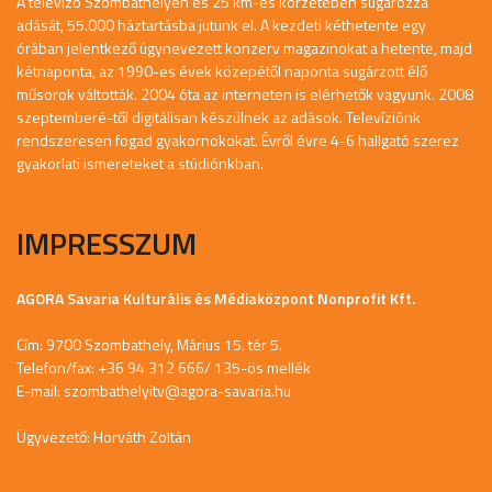
A televízó Szombathelyen és 25 km-es körzetében sugározza
adását, 55.000 háztartásba jutunk el. A kezdeti kéthetente egy
órában jelentkező úgynevezett konzerv magazinokat a hetente, majd
kétnaponta, az 1990-es évek közepétől naponta sugárzott élő
műsorok váltották. 2004 óta az interneten is elérhetők vagyunk. 2008
szeptemberé-től digitálisan készülnek az adások. Televíziónk
rendszeresen fogad gyakornokokat. Évről évre 4-6 hallgató szerez
gyakorlati ismereteket a stúdiónkban.
IMPRESSZUM
AGORA Savaria Kulturális és Médiaközpont Nonprofit Kft.
Cím: 9700 Szombathely, Márius 15. tér 5.
Telefon/fax: +36 94 312 666/ 135-ös mellék
E-mail:
szombathelyitv@agora-savaria.hu
Ügyvezető: Horváth Zoltán