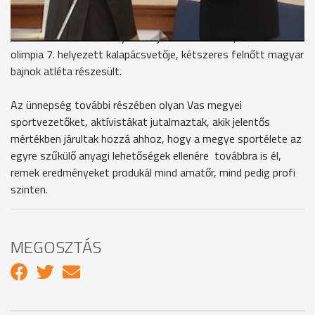
esztendőn keresztül fogta össze, irányította Püspökmolnári
sportéletét. Ezt követően Vas Megye 28. Örökös Bajnokát
szólították az emelvényre. A díjban Szitás Imre, a szöuli
olimpia 7. helyezett kalapácsvetője, kétszeres felnőtt magyar
bajnok atléta részesült.
Az ünnepség további részében olyan Vas megyei
sportvezetőket, aktívistákat jutalmaztak, akik jelentős
mértékben járultak hozzá ahhoz, hogy a megye sportélete az
egyre szűkülő anyagi lehetőségek ellenére továbbra is él,
remek eredményeket produkál mind amatőr, mind pedig profi
szinten.
MEGOSZTÁS