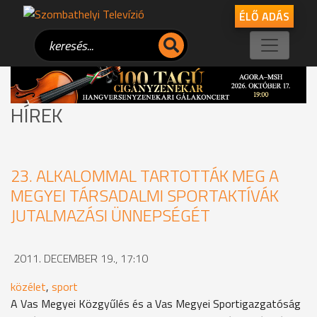
ÉLŐ ADÁS
HÍREK
23. ALKALOMMAL TARTOTTÁK MEG A
MEGYEI TÁRSADALMI SPORTAKTÍVÁK
JUTALMAZÁSI ÜNNEPSÉGÉT
2011. DECEMBER 19., 17:10
közélet
,
sport
A Vas Megyei Közgyűlés és a Vas Megyei Sportigazgatóság