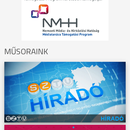
MŰSORAINK