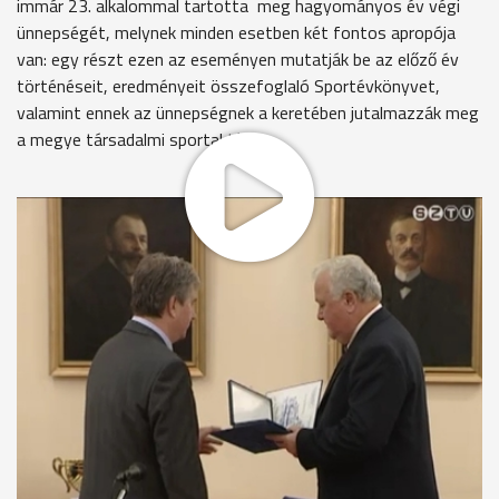
immár 23. alkalommal tartotta meg hagyományos év végi
ünnepségét, melynek minden esetben két fontos apropója
van: egy részt ezen az eseményen mutatják be az előző év
történéseit, eredményeit összefoglaló Sportévkönyvet,
valamint ennek az ünnepségnek a keretében jutalmazzák meg
a megye társadalmi sportaktíváit.
Nem történt ez másként most sem: A Reguly Antal
Általános Iskola diákjai által előadott verses-zenés karácsonyi
műsort követően Gadányi Károly professzor, a Vas
MegyeiSportági Szakszövetségek elnöke szólt néhány szót a
nyomdából frisseben kikerült kiadványról.
Az elismerések, kitüntetések átadása az életműdíjak
kiosztásával vette kezdetét. Ebben az elismerésben két
sportember részesült: Papp Tibor, a megyei súlyemelő
szövetség volt elnöke, több jelentős verseny szervezője,
rendezője, valamint Varga Lajos, aki több mint negyven