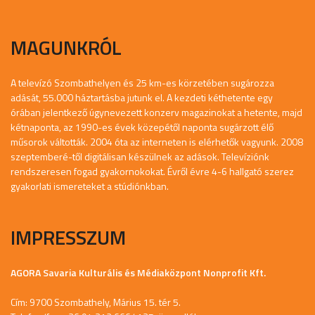
MAGUNKRÓL
A televízó Szombathelyen és 25 km-es körzetében sugározza
adását, 55.000 háztartásba jutunk el. A kezdeti kéthetente egy
órában jelentkező úgynevezett konzerv magazinokat a hetente, majd
kétnaponta, az 1990-es évek közepétől naponta sugárzott élő
műsorok váltották. 2004 óta az interneten is elérhetők vagyunk. 2008
szeptemberé-től digitálisan készülnek az adások. Televíziónk
rendszeresen fogad gyakornokokat. Évről évre 4-6 hallgató szerez
gyakorlati ismereteket a stúdiónkban.
IMPRESSZUM
AGORA Savaria Kulturális és Médiaközpont Nonprofit Kft.
Cím: 9700 Szombathely, Márius 15. tér 5.