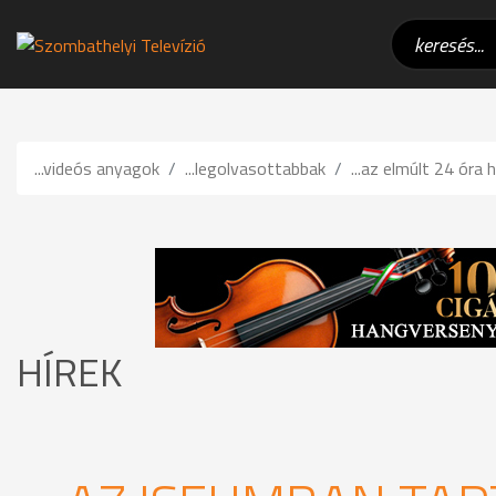
...videós anyagok
...legolvasottabbak
...az elmúlt 24 óra h
HÍREK