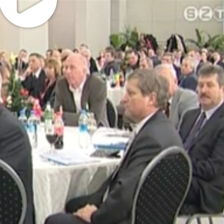
k, civil szervezetek, politikai szervezetek illetve a
képviselők vettek részt. Kovács Vince, a Vas Megyei Keresk
 egész éves együttműködést.
 Iparkamara
t a gyűlés előtt, akkor értékeltük az évet, a kamara belső
pélyes találkozó azokkal a szervezetek vezetőivel, akikkel 
 azt a munkát, amivel év közben segítették a mi munkánka
atója mutatta be a TOP 100 elnevezésű kiadványt, amely a 
Majd Kovács Vince arról beszélt, hogy milyen szerepe van a
selete, a gazdasági érdekérvényesítés, és mindenféleképpe
 helyi politikai szerplőkkel, a helyi hatóságokkal, civil
tműködés jöhet létre, hogy a gazdaságnak a lehetőségei ez