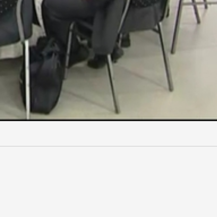
gathatták az egybegyűltek, mielőtt a mesterleveleket és a