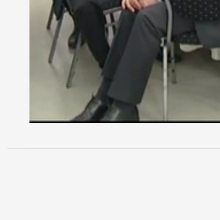
Az eseményen az Isis Quertett műsorát is meghall
kamarai kitüntetéseket átadták volna.
MEGOSZTÁS