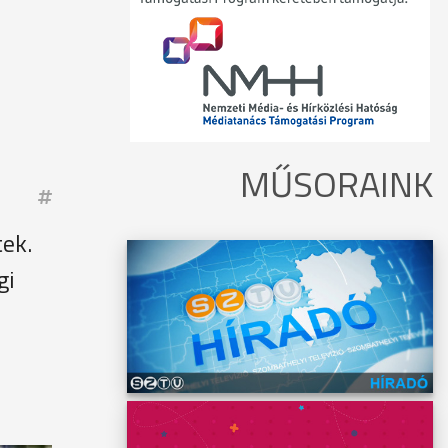
MŰSORAINK
tek.
gi