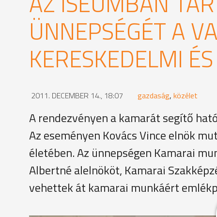
AZ ISEUMBAN TAR
ÜNNEPSÉGÉT A VA
KERESKEDELMI ÉS
2011. DECEMBER 14., 18:07
gazdaság
,
közélet
A rendezvényen a kamarát segítő hatós
Az eseményen Kovács Vince elnök mut
életében. Az ünnepségen Kamarai mu
Albertné alelnököt, Kamarai Szakképzé
vehettek át kamarai munkáért emlékp