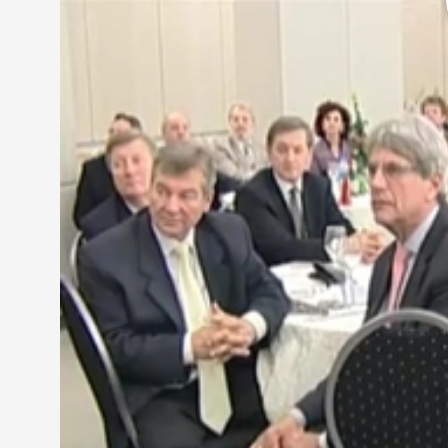
Az évzárón nemcsak a kamarai tagok, hanem hatóságo
polgármesteri hivatal képviselői és orszgágyűlési 
és Iparkamara elnöke beszédében megköszönte az
Kovács Vince, elnök, Vas Megyei Kereskedelmi és
„A küldöttgyűlésünk három órakör kezdődött ezelőt
köreivel. Itt elsősorban egy ünnepi találkozó, ünne
is együttműködtünk. Szeretnénk nekik megköszönni
Az évzárón Király Miklós, a NAV Vas Megyei igazg
legnagyobb vállalkozásainak adatait tartalmazza. 
kamarának a megye gazdasági életében.
„A feladat elsősorban a gazdaság ügyeinenk képvi
egyfajta olyan politikai beszélőviszony kialakítása a
szervezetekkel, amelyből adódóan egy olyan együt
jobbak."