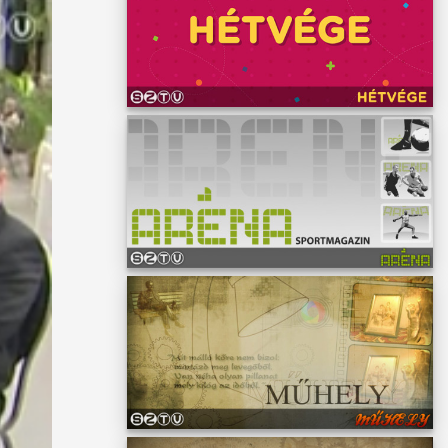
edelmi
eddig
t."
régió
n
által