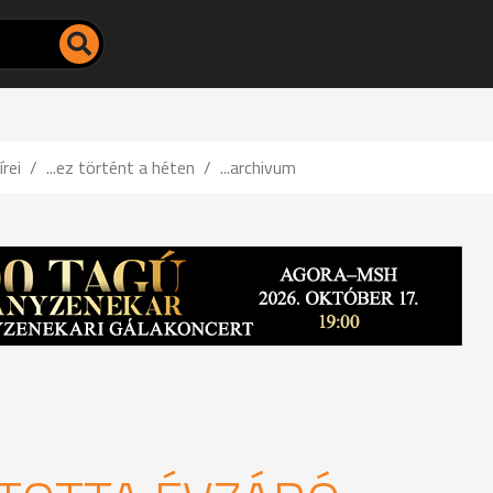
írei
...ez történt a héten
...archivum