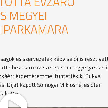
TOTTA ÉVZÁRÓ
S MEGYEI
 IPARKAMARA
ágok és szervezetek képviselői is részt vet
atta be a kamara szerepét a megye gazdasá
nkáért érdeméremmel tüntették ki Bukvai
si Díjat kapott Somogyi Miklósné, és öten
lakettet.