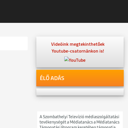
Videóink megtekinthetőek
Youtube-csatornánkon is!
ÉLŐ ADÁS