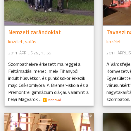
Nemzeti zarándoklat
Tavaszi n
közélet
,
vallás
közélet
2011. ÁPRILIS 29., 13:55
2011. ÁPRILIS
Szombathelyre érkezett ma reggel a
A Városfejle
Feltámadási menet, mely Tihanyból
Környezetvé
indult húsvétkor, és pünkösdkor érkezik
Egyesülette
majd Csíksomlyóra. A Brenner-iskola és a
várusunkért"
Premontrei gimnázium diákjai, valamint a
nagytakarítá
helyi Magyarok ...
szombaton