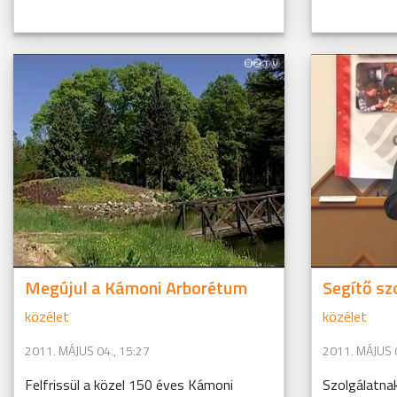
Megújul a Kámoni Arborétum
Segítő sz
közélet
közélet
2011. MÁJUS 04., 15:27
2011. MÁJUS 0
Felfrissül a közel 150 éves Kámoni
Szolgálatna