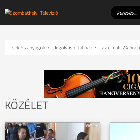
...videós anyagok
...legolvasottabbak
...az elmúlt 24 óra h
KÖZÉLET