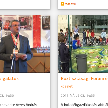
olgálatok
Köztisztasági Fórum és
közélet
3., 14:39
2011. MÁJUS 03., 14:35
k nevezte Veres András
A hulladékgazdálkodás aktuál