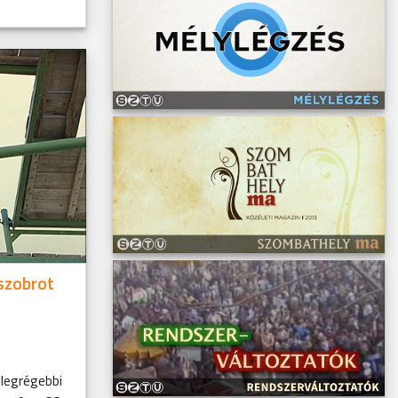
szobrot
legrégebbi