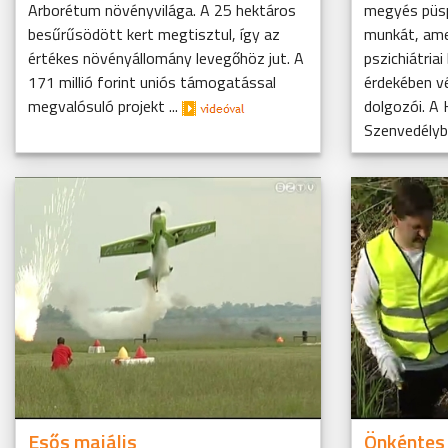
Arborétum növényvilága. A 25 hektáros
megyés püsp
besűrűsödött kert megtisztul, így az
munkát, ame
értékes növényállomány levegőhöz jut. A
pszichiátria
171 millió forint uniós támogatással
érdekében v
megvalósuló projekt ...
dolgozói. A 
Szenvedélyb
Esős majális
Önkéntes