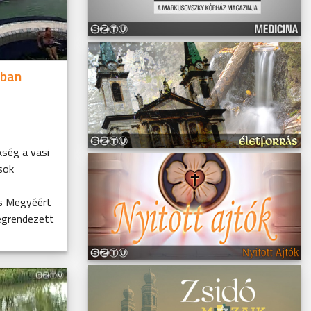
sban
kség a vasi
sok
s Megyéért
egrendezett