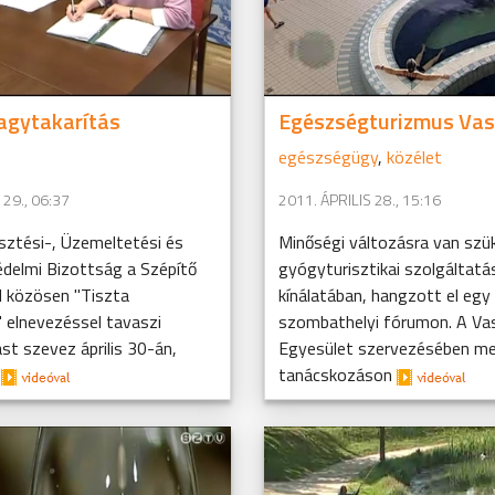
agytakarítás
Egészségturizmus Va
egészségügy
,
közélet
 29., 06:37
2011. ÁPRILIS 28., 15:16
sztési-, Üzemeltetési és
Minőségi változásra van szü
delmi Bizottság a Szépítő
gyógyturisztikai szolgáltatá
l közösen "Tiszta
kínálatában, hangzott el egy
 elnevezéssel tavaszi
szombathelyi fórumon. A Va
st szevez április 30-án,
Egyesület szervezésében m
.
tanácskozáson