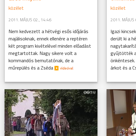
közélet
közélet
2011. MÁJUS 02., 14:46
2011. MÁJUS 0
Nem kedvezett a hétvégi esős időjárás
Igazi kincse
majálisoknak, ennek ellenére a reptéren
derült ki a h
két program kivételével minden előadást
nagytakarít
megtartottak. Nagy sikere volt a
gyűjtötték a
kommandós bemutatónak, de a
önkéntesek. 
műrepülés és a Zséda
árkot és a C