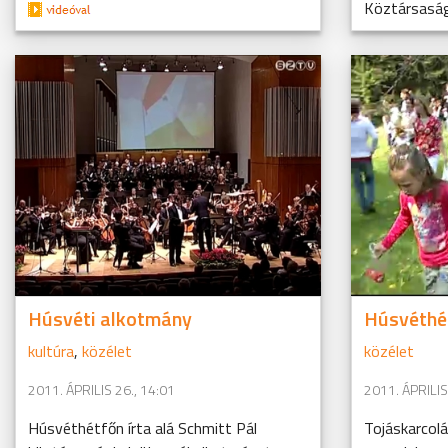
Köztársasági
Húsvéti alkotmány
Húsvéthé
kultúra
,
közélet
közélet
2011. ÁPRILIS 26., 14:01
2011. ÁPRILIS
Húsvéthétfőn írta alá Schmitt Pál
Tojáskarcolá