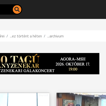
írei
...ez történt a héten
...archivum