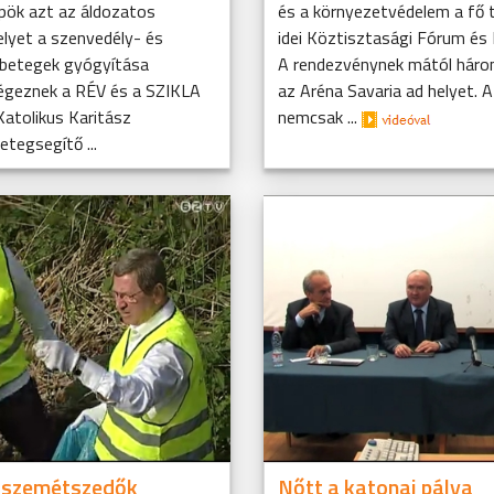
ök azt az áldozatos
és a környezetvédelem a fő 
lyet a szenvedély- és
idei Köztisztasági Fórum és K
i betegek gyógyítása
A rendezvénynek mától háro
égeznek a RÉV és a SZIKLA
az Aréna Savaria ad helyet. 
Katolikus Karitász
nemcsak ...
etegsegítő ...
 szemétszedők
Nőtt a katonai pálya