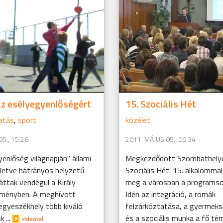
az esélyegyenlőségért
15. Szociális Hét
atás
,
sport
közélet
5., 15:26
2011. MÁJUS 05., 09:34
enlőség világnapján" állami
Megkezdődött Szombathely
lletve hátrányos helyzetű
Szociális Hét. 15. alkalommal
áttak vendégül a Király
meg a városban a programso
tményben. A meghívott
Idén az integráció, a romák
egyeszékhely több kiváló
felzárkóztatása, a gyermek
 ...
és a szociális munka a fő té