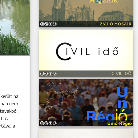
került hal
onban nem
tavakból,
t. A
rtával a