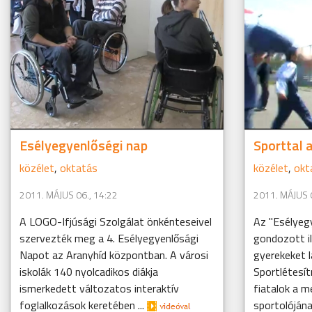
Esélyegyenlőségi nap
Sporttal 
közélet
,
oktatás
közélet
,
okt
2011. MÁJUS 06., 14:22
2011. MÁJUS 0
A LOGO-Ifjúsági Szolgálat önkénteseivel
Az "Esélyegy
szervezték meg a 4. Esélyegyenlősági
gondozott i
Napot az Aranyhíd központban. A városi
gyerekeket l
iskolák 140 nyolcadikos diákja
Sportlétesí
ismerkedett változatos interaktív
fiatalok a m
foglalkozások keretében ...
sportolójának