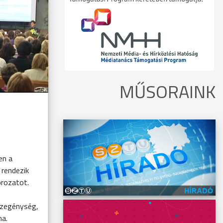
MŰSORAINK
en a
 rendezik
rozatot.
szegénység,
ma.