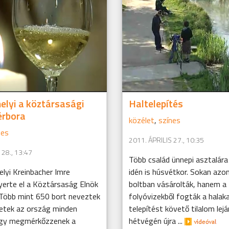
lyi a köztársasági
Haltelepítés
érbora
közélet
,
színes
nes
2011. ÁPRILIS 27., 10:35
 28., 13:47
Több család ünnepi asztalára 
lyi Kreinbacher Imre
idén is húsvétkor. Sokan az
yerte el a Köztársaság Elnök
boltban vásárolták, hanem a 
 Több mint 650 bort neveztek
folyóvizekből fogták a halaka
zetek az ország minden
telepítést követő tilalom lejá
ogy megmérkőzzenek a
hétvégén újra ...