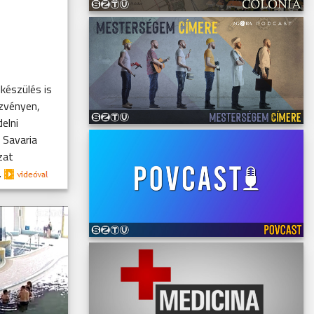
készülés is
zvényen,
elni
 Savaria
zat
.