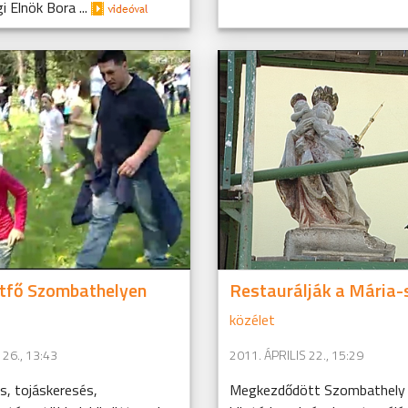
 Elnök Bora ...
tfő Szombathelyen
Restaurálják a Mária-
közélet
 26., 13:43
2011. ÁPRILIS 22., 15:29
s, tojáskeresés,
Megkezdődött Szombathely 