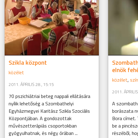
Szikla központ
Szombathe
elnök feh
közélet
közélet
,
szí
2011. ÁPRILIS 28., 15:15
2011. ÁPRILIS
70 pszichiátriai beteg nappali ellátására
nyílik lehetőség a Szombathelyi
A szombathe
Egyházmegyei Karitász Szikla Szociális
borászata n
Központjában. A gondozottak
Bora címet.
művészetterápiás csoportokban
be a pincés
gyógyulhatnak, és négy órában ...
részéből, h