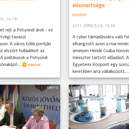
elismertsége
közélet
2., 14:19
2011. ÁPRILIS 29., 15:30
ket rejt a Potyondi árok - ez
étvégi tavaszi
A cyber támadásokra való fel
áson. A város több pontján
elhangzott azon a mai rende
z elszórt hulladékot az
amelyen Hende Csaba honvéd
A politikusok a Potyondi
miniszter tartott előadást. A
sónakázó ...
Egyetemi Központ egy soro
keretében arra vállalkozott, ..