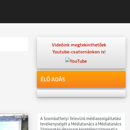
Videóink megtekinthetőek
Youtube-csatornánkon is!
ÉLŐ ADÁS