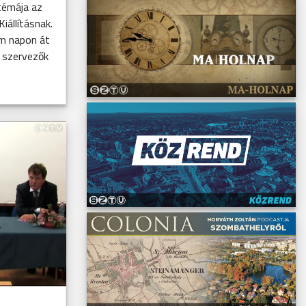
témája az
iállításnak.
m napon át
A szervezők