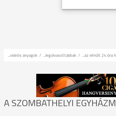
...videós anyagok
...legolvasottabbak
...az elmúlt 24 óra h
A SZOMBATHELYI EGYHÁZME