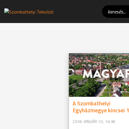
A Szombathelyi
Egyházmegye kincsei 1
2018. JANUÁR 10., 16:38