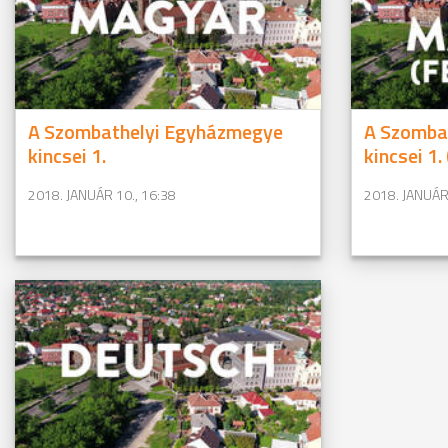
A Szombathelyi Egyházmegye
A Szomba
kincsei 1.
kincsei 1.
2018. JANUÁR 10., 16:38
2018. JANUÁR 