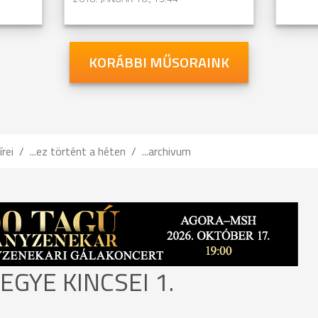
KORÁBBI MŰSORAINK
írei
...ez történt a héten
...archivum
GYE KINCSEI 1.