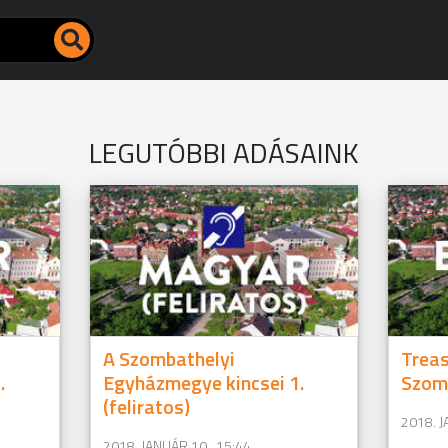
LEGUTÓBBI ADÁSAINK
A Szombathelyi
Treas
.
Egyházmegye kincsei 1.
Szomb
(feliratos)
2018. J
2018. JANUÁR 10., 15:44