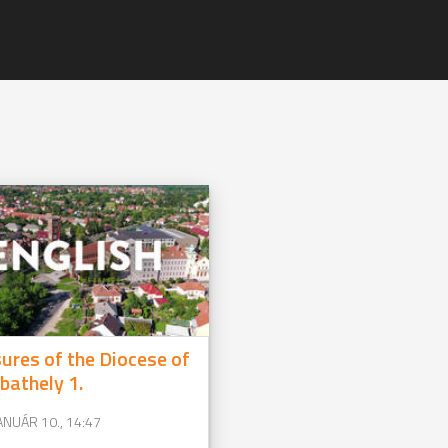
ures of the Diocese of
athely 1.
ANUÁR 10., 14:47