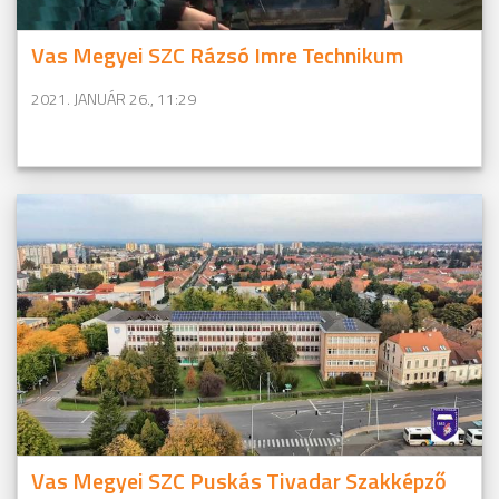
Vas Megyei SZC Rázsó Imre Technikum
2021. JANUÁR 26., 11:29
Vas Megyei SZC Puskás Tivadar Szakképző