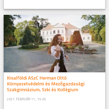
Kisalföldi ASzC Herman Ottó
Környezetvédelmi és Mezőgazdasági
Szakgimnázium, Szki és Kollégium
2021. FEBRUÁR 11., 15:30