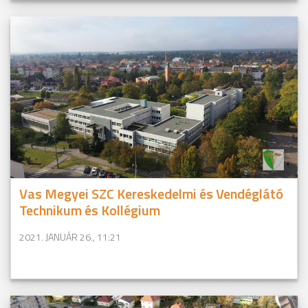
Vas Megyei SZC Kereskedelmi és Vendéglátó
Technikum és Kollégium
2021. JANUÁR 26., 11:21