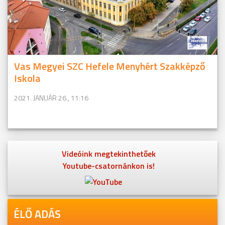
Vas Megyei SZC Hefele Menyhért Szakképző
Iskola
2021. JANUÁR 26., 11:16
Videóink megtekinthetőek
Youtube-csatornánkon is!
ÉLŐ ADÁS