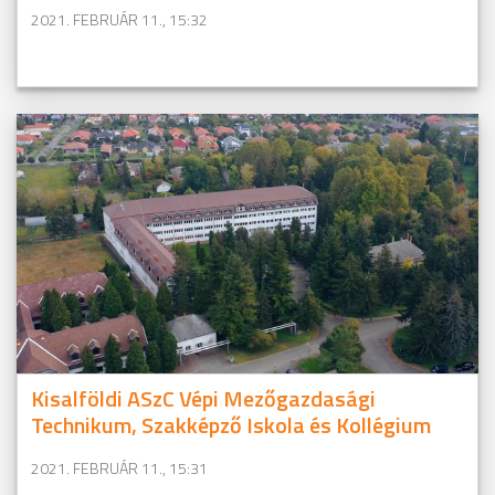
2021. FEBRUÁR 11., 15:32
Kisalföldi ASzC Vépi Mezőgazdasági
Technikum, Szakképző Iskola és Kollégium
2021. FEBRUÁR 11., 15:31