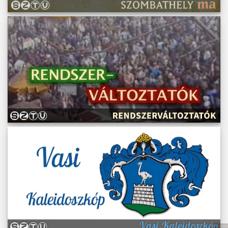
Műsoraink