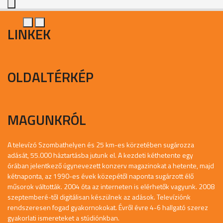
LINKEK
OLDALTÉRKÉP
MAGUNKRÓL
A televízó Szombathelyen és 25 km-es körzetében sugározza
adását, 55.000 háztartásba jutunk el. A kezdeti kéthetente egy
órában jelentkező úgynevezett konzerv magazinokat a hetente, majd
kétnaponta, az 1990-es évek közepétől naponta sugárzott élő
műsorok váltották. 2004 óta az interneten is elérhetők vagyunk. 2008
szeptemberé-től digitálisan készülnek az adások. Televíziónk
rendszeresen fogad gyakornokokat. Évről évre 4-6 hallgató szerez
gyakorlati ismereteket a stúdiónkban.