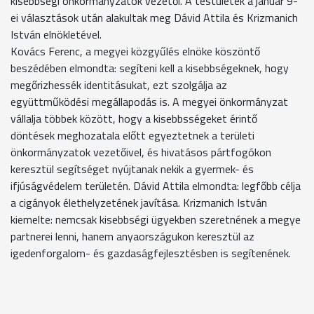
kisebbségi önkormányzatok vezetői. A testületek a január 9-
ei választások után alakultak meg Dávid Attila és Krizmanich
István elnökletével.
Kovács Ferenc, a megyei közgyűlés elnöke köszöntő
beszédében elmondta: segíteni kell a kisebbségeknek, hogy
megőrizhessék identitásukat, ezt szolgálja az
együttműködési megállapodás is. A megyei önkormányzat
vállalja többek között, hogy a kisebbsségeket érintő
döntések meghozatala előtt egyeztetnek a területi
önkormányzatok vezetőivel, és hivatásos pártfogókon
keresztül segítséget nyújtanak nekik a gyermek- és
ifjúságvédelem területén. Dávid Attila elmondta: legfőbb célja
a cigányok élethelyzetének javítása. Krizmanich István
kiemelte: nemcsak kisebbségi ügyekben szeretnének a megye
partnerei lenni, hanem anyaországukon keresztül az
igedenforgalom- és gazdaságfejlesztésben is segítenének.