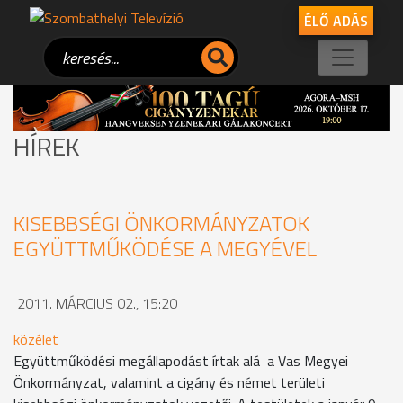
ÉLŐ ADÁS
HÍREK
KISEBBSÉGI ÖNKORMÁNYZATOK
EGYÜTTMŰKÖDÉSE A MEGYÉVEL
2011. MÁRCIUS 02., 15:20
közélet
Együttműködési megállapodást írtak alá a Vas Megyei
Önkormányzat, valamint a cigány és német területi