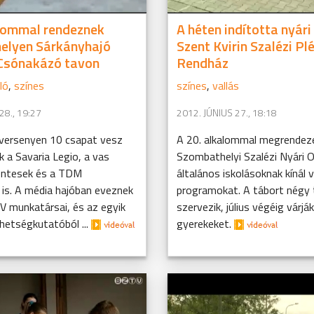
lommal rendeznek
A héten indította nyári
elyen Sárkányhajó
Szent Kvirin Szalézi Pl
 Csónakázó tavon
Rendház
ló
,
színes
színes
,
vallás
28., 19:27
2012. JÚNIUS 27., 18:18
versenyen 10 csapat vesz
A 20. alkalommal megrendez
k a Savaria Legio, a vas
Szombathelyi Szalézi Nyári 
éntesek és a TDM
általános iskolásoknak kínál 
 is. A média hajóban eveznek
programokat. A tábort négy
V munkatársai, és az egyik
szervezik, július végéig várják
hetségkutatóból ...
gyerekeket.