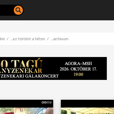
írei
...ez történt a héten
...archivum