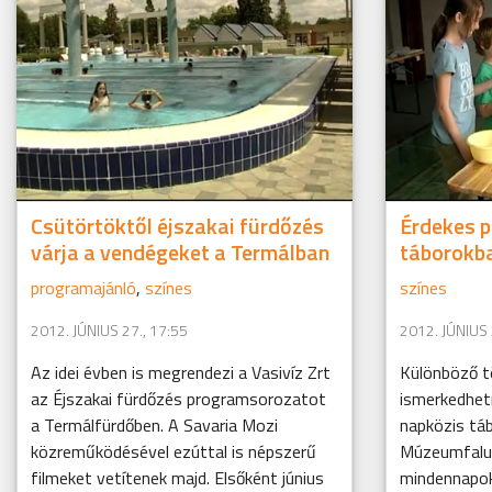
Csütörtöktől éjszakai fürdőzés
Érdekes 
várja a vendégeket a Termálban
táborokb
programajánló
,
színes
színes
2012. JÚNIUS 27., 17:55
2012. JÚNIUS 
Az idei évben is megrendezi a Vasivíz Zrt
Különböző t
az Éjszakai fürdőzés programsorozatot
ismerkedhet
a Termálfürdőben. A Savaria Mozi
napközis táb
közreműködésével ezúttal is népszerű
Múzeumfalub
filmeket vetítenek majd. Elsőként június
mindennapoka