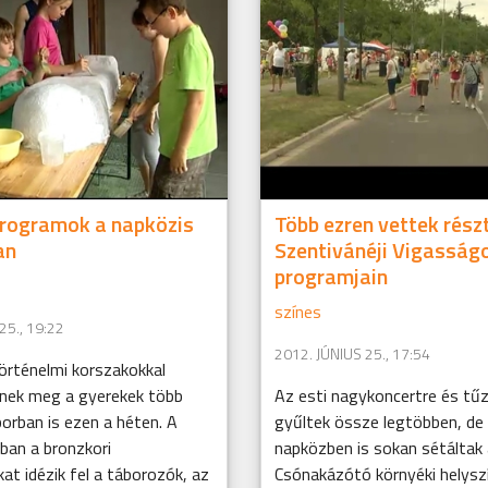
programok a napközis
Több ezren vettek részt
an
Szentivánéji Vigasság
programjain
színes
25., 19:22
2012. JÚNIUS 25., 17:54
örténelmi korszakokkal
nek meg a gyerekek több
Az esti nagykoncertre és tűz
orban is ezen a héten. A
gyűltek össze legtöbben, de
an a bronzkori
napközben is sokan sétáltak 
t idézik fel a táborozók, az
Csónakázótó környéki helysz