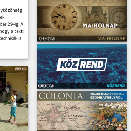
agyközönség
ek
ber 29-ig. A
ogy a textil
technikák is