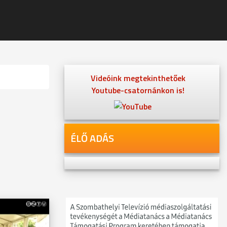
Videóink megtekinthetőek
Youtube-csatornánkon is!
ÉLŐ ADÁS