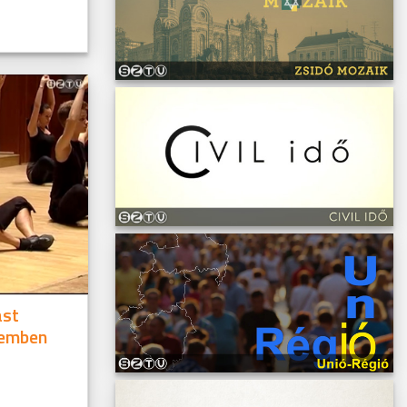
ást
remben