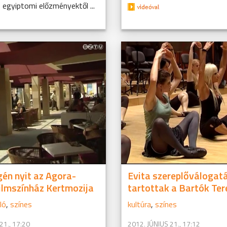
egyiptomi előzményektől ...
gén nyit az Agora-
Evita szereplőválogat
ilmszínház Kertmozija
tartottak a Bartók Te
ló
,
színes
kultúra
,
színes
21., 17:20
2012. JÚNIUS 21., 17:12