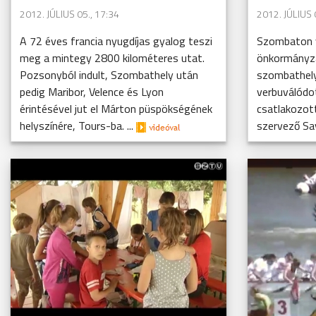
2012. JÚLIUS 05., 17:34
2012. JÚLIUS 
A 72 éves francia nyugdíjas gyalog teszi
Szombaton v
meg a mintegy 2800 kilométeres utat.
önkormányza
Pozsonyból indult, Szombathely után
szombathely
pedig Maribor, Velence és Lyon
verbuválódot
érintésével jut el Márton püspökségének
csatlakozott
helyszínére, Tours-ba. ...
szervező Sav