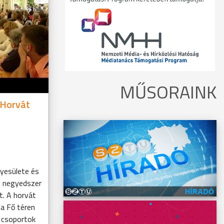
MŰSORAINK
 Horvát
yesülete és
t negyedszer
. A horvát
a Fő téren
s csoportok