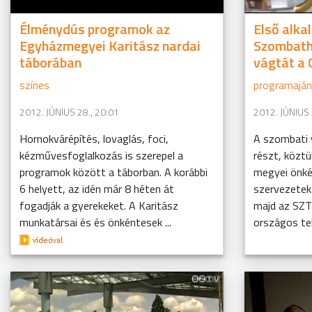
Élménydús programok az
Első alka
Egyházmegyei Karitász nardai
Szombath
táborában
vágtát a
színes
programaján
2012. JÚNIUS 28., 20:01
2012. JÚNIUS 
Homokvárépítés, lovaglás, foci,
A szombati 
kézművesfoglalkozás is szerepel a
részt, köztü
programok között a táborban. A korábbi
megyei önk
6 helyett, az idén már 8 héten át
szervezetek
fogadják a gyerekeket. A Karitász
majd az SZT
munkatársai és és önkéntesek ...
országos te