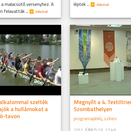
 a malacsütő versenyhez. A
léptek ...
 felavatták ...
 alkalommal szelték
Megnyílt a 4. Textiltri
jók a hullámokat a
Szombathelyen
ó-tavon
programajánló
,
színes
2012. JÚNIUS 29., 17:49