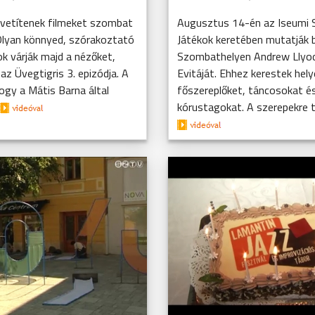
 vetítenek filmeket szombat
Augusztus 14-én az Iseumi 
Olyan könnyed, szórakoztató
Játékok keretében mutatják 
ok várják majd a nézőket,
Szombathelyen Andrew Llyo
 az Üvegtigris 3. epizódja. A
Evitáját. Ehhez kerestek hely
hogy a Mátis Barna által
főszereplőket, táncosokat é
kórustagokat. A szerepekre tö