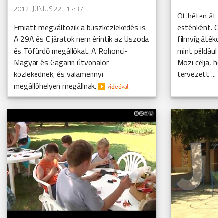
2012. JÚNIUS 22., 17:37
Öt héten át
Emiatt megváltozik a buszközlekedés is.
esténként. 
A 29A és C járatok nem érintik az Uszoda
filmvígjáték
és Tófürdő megállókat. A Rohonci-
mint például
Magyar és Gagarin útvonalon
Mozi célja, 
közlekednek, és valamennyi
tervezett ...
megállóhelyen megállnak.