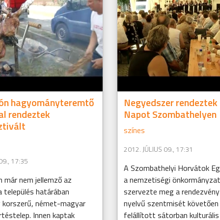
ón hagyományteremtő
Negyedszer rendeztek
l rendeztek
Napot Szombathelyen
tivált
színes
2012. JÚLIUS 09., 17:31
09., 17:35
A Szombathelyi Horvátok Eg
n már nem jellemző az
a nemzetiségi önkormányza
 a település határában
szervezte meg a rendezvényt
 korszerű, német-magyar
nyelvű szentmisét követően 
rtéstelep. Innen kaptak
felállított sátorban kulturáli