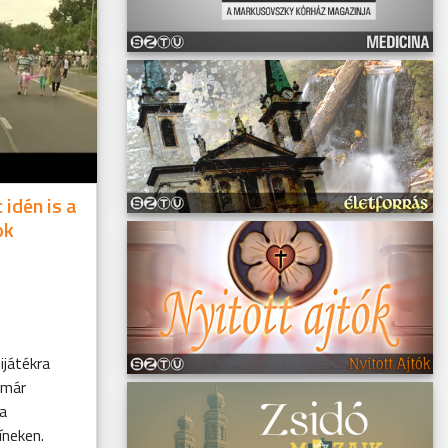
 idén is a
ok
ijátékra
 már
a
íneken.