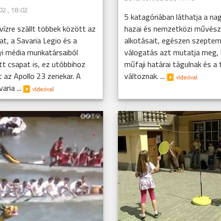
02., 18:02
5 katagóriában láthatja a n
ízre szállt többek között az
hazai és nemzetközi művész
t, a Savaria Legio és a
alkotásait, egészen szeptem
i média munkatársaiból
válogatás azt mutatja meg, h
t csapat is, ez utóbbihoz
műfaji határai tágulnak és a 
 az Apollo 23 zenekar. A
változnak. ...
aria ...