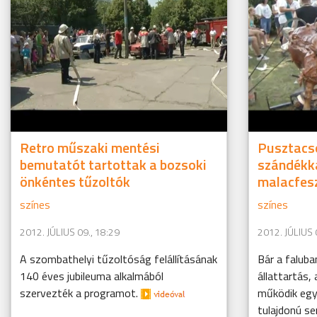
Retro műszaki mentési
Pusztacs
bemutatót tartottak a bozsoki
szándékka
önkéntes tűzoltók
malacfesz
színes
színes
2012. JÚLIUS 09., 18:29
2012. JÚLIUS 
A szombathelyi tűzoltóság felállításának
Bár a faluba
140 éves jubileuma alkalmából
állattartás,
szervezték a programot.
működik egy
tulajdonú se