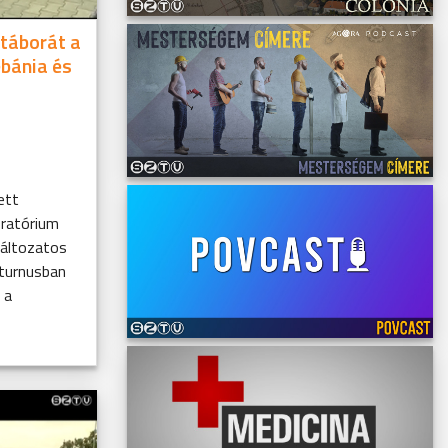
 táborát a
ébánia és
ett
Oratórium
változatos
 turnusban
 a