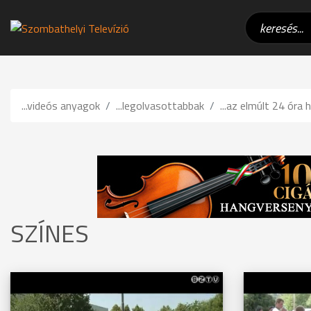
...videós anyagok
...legolvasottabbak
...az elmúlt 24 óra h
SZÍNES