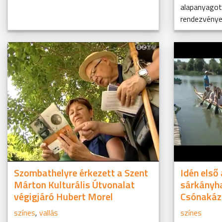
alapanyagot
rendezvényen
Szombathelyre érkezett a Szent
Idén első
Márton Kulturális Útvonalat
sárkányha
végigjáró Hubert Morel
Csónakáz
színes
,
vallás
színes