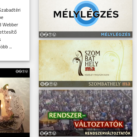
Szabadtéri
be
d Webber
ettesítő
s
bb ...