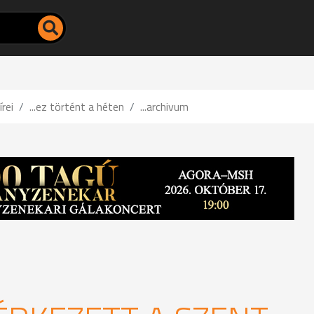
írei
...ez történt a héten
...archivum