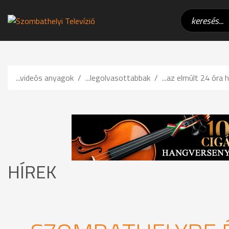
...videós anyagok
...legolvasottabbak
...az elmúlt 24 óra h
HÍREK