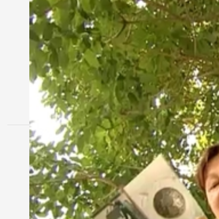
Szombathely között. A turista egyesület tagjai m
Márton nyomában, ez volt a második útjuk.
MEGOSZTÁS