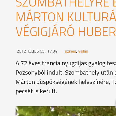
SZOMBATHELYRE É
MÁRTON KULTURÁ
VÉGIGJÁRÓ HUBE
2012. JÚLIUS 05., 17:34
színes
,
vallás
A 72 éves francia nyugdíjas gyalog te
Pozsonyból indult, Szombathely után pe
Márton püspökségének helyszínére, 
pecsét is került.
A Márton-templom előtt egy szolnoki csoporttal ta