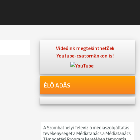
Videóink megtekinthetőek
Youtube-csatornánkon is!
ÉLŐ ADÁS