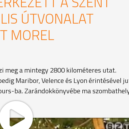
RKEZETT A SZENT
LIS ÚTVONALAT
RT MOREL
szi meg a mintegy 2800 kilométeres utat.
dig Maribor, Velence és Lyon érintésével jut
Tours-ba. Zarándokkönyvébe ma szombathely
lálkozott, akik ugyancsak gyalog tették meg az utat Pozso