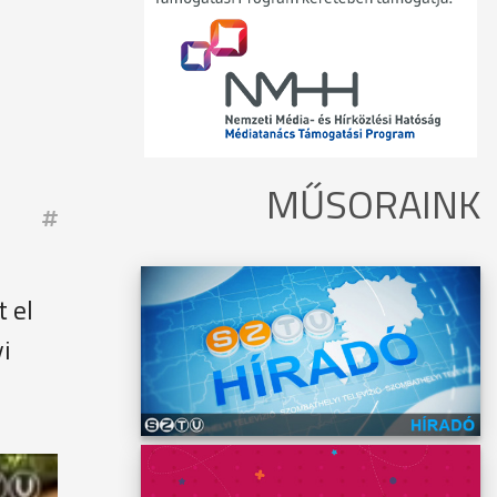
MŰSORAINK
 el
i
ny és