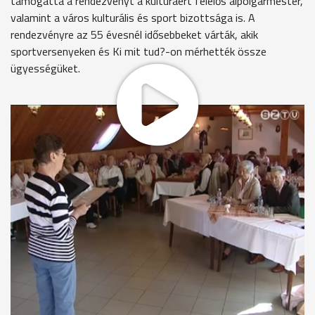
támogatta a rendezvényt a kultúráért felelős alpolgármester,
valamint a város kulturális és sport bizottsága is. A
rendezvényre az 55 évesnél idősebbeket várták, akik
sportversenyeken és Ki mit tud?-on mérhették össze
ügyességüket.
Vidám énekszóra ébredhettek a későn kelők az Oladi
lakótelepen. A Vasi Honvéd Bajtársi Egyesület énekkara
meglepetés produkcióval készült az új rendezvény
üdvözlésére.
A versenyszámok előtt mindenki egészségi
állapotfelmérésen vett részt, ezután csatlakoztak az idősek
a saját csapatukhoz.
Népszerű volt a petangue. Ezt a francia játékot a legtöbb
versenyző most ismerte meg.