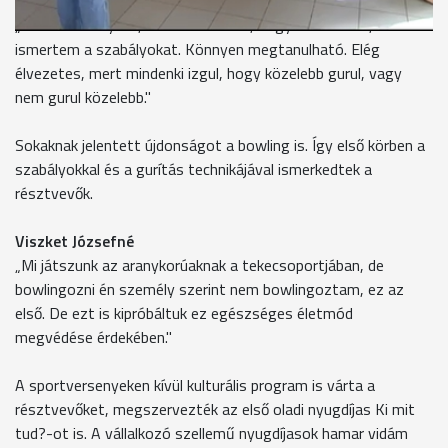
Kovács László
„Már láttam ilyent, de nem tudtam, hogy kell csinálni, nem
ismertem a szabályokat. Könnyen megtanulható. Elég
élvezetes, mert mindenki izgul, hogy közelebb gurul, vagy
nem gurul közelebb."
Sokaknak jelentett újdonságot a bowling is. Így első körben a
szabályokkal és a gurítás technikájával ismerkedtek a
résztvevők.
Viszket Józsefné
„Mi játszunk az aranykorúaknak a tekecsoportjában, de
bowlingozni én személy szerint nem bowlingoztam, ez az
első. De ezt is kipróbáltuk ez egészséges életmód
megvédése érdekében."
A sportversenyeken kívül kulturális program is várta a
résztvevőket, megszervezték az első oladi nyugdíjas Ki mit
tud?-ot is. A vállalkozó szellemű nyugdíjasok hamar vidám