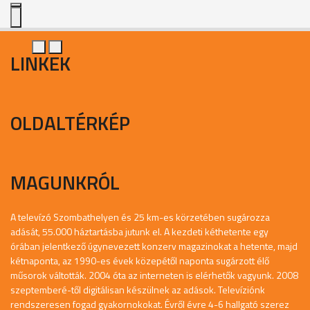
LINKEK
OLDALTÉRKÉP
MAGUNKRÓL
A televízó Szombathelyen és 25 km-es körzetében sugározza
adását, 55.000 háztartásba jutunk el. A kezdeti kéthetente egy
órában jelentkező úgynevezett konzerv magazinokat a hetente, majd
kétnaponta, az 1990-es évek közepétől naponta sugárzott élő
műsorok váltották. 2004 óta az interneten is elérhetők vagyunk. 2008
szeptemberé-től digitálisan készülnek az adások. Televíziónk
rendszeresen fogad gyakornokokat. Évről évre 4-6 hallgató szerez