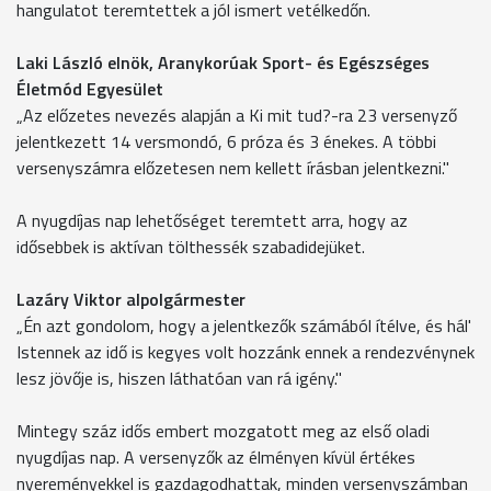
hangulatot teremtettek a jól ismert vetélkedőn.
Laki László elnök, Aranykorúak Sport- és Egészséges
Életmód Egyesület
„Az előzetes nevezés alapján a Ki mit tud?-ra 23 versenyző
jelentkezett 14 versmondó, 6 próza és 3 énekes. A többi
versenyszámra előzetesen nem kellett írásban jelentkezni."
A nyugdíjas nap lehetőséget teremtett arra, hogy az
idősebbek is aktívan tölthessék szabadidejüket.
Lazáry Viktor alpolgármester
„Én azt gondolom, hogy a jelentkezők számából ítélve, és hál'
Istennek az idő is kegyes volt hozzánk ennek a rendezvénynek
lesz jövője is, hiszen láthatóan van rá igény."
Mintegy száz idős embert mozgatott meg az első oladi
nyugdíjas nap. A versenyzők az élményen kívül értékes
nyereményekkel is gazdagodhattak, minden versenyszámban