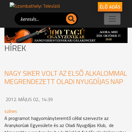
ÉLŐ ADÁS
HÍREK
NAGY SIKER VOLT AZ ELSŐ ALKALOMMAL
MEGRENDEZETT OLADI NYUGDÍJAS NAP
2012. MÁJUS 02., 14:39
színes
A programot hagyományteremtő céllal szervezte az
Aranykorúak Egyesülete és az Oladi Nyugdíjas Klub, de