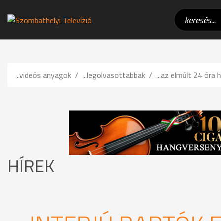
...videós anyagok
...legolvasottabbak
...az elmúlt 24 óra h
HÍREK