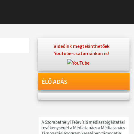
Videóink megtekinthetőek
Youtube-csatornánkon is!
ÉLŐ ADÁS