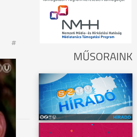
MŰSORAINK