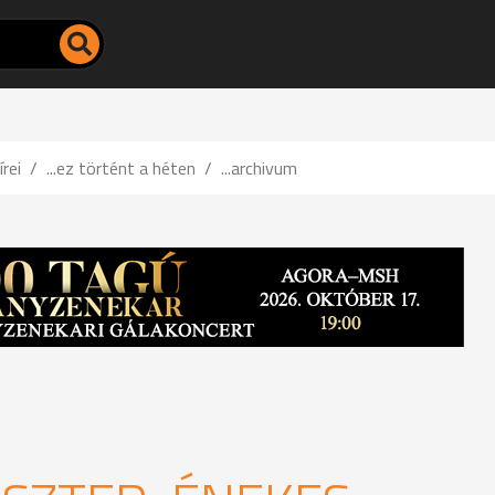
írei
...ez történt a héten
...archivum