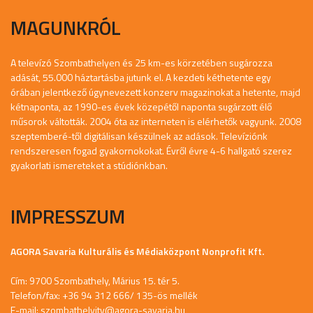
MAGUNKRÓL
A televízó Szombathelyen és 25 km-es körzetében sugározza
adását, 55.000 háztartásba jutunk el. A kezdeti kéthetente egy
órában jelentkező úgynevezett konzerv magazinokat a hetente, majd
kétnaponta, az 1990-es évek közepétől naponta sugárzott élő
műsorok váltották. 2004 óta az interneten is elérhetők vagyunk. 2008
szeptemberé-től digitálisan készülnek az adások. Televíziónk
rendszeresen fogad gyakornokokat. Évről évre 4-6 hallgató szerez
gyakorlati ismereteket a stúdiónkban.
IMPRESSZUM
AGORA Savaria Kulturális és Médiaközpont Nonprofit Kft.
Cím: 9700 Szombathely, Márius 15. tér 5.
Telefon/fax: +36 94 312 666/ 135-ös mellék
E-mail:
szombathelyitv@agora-savaria.hu