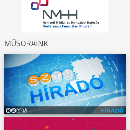
MŰSORAINK