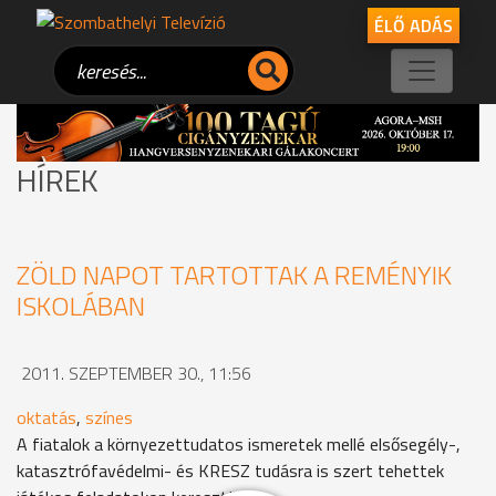
ÉLŐ ADÁS
HÍREK
ZÖLD NAPOT TARTOTTAK A REMÉNYIK
ISKOLÁBAN
2011. SZEPTEMBER 30., 11:56
oktatás
,
színes
A fiatalok a környezettudatos ismeretek mellé elsősegély-,
katasztrófavédelmi- és KRESZ tudásra is szert tehettek