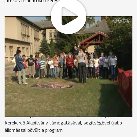
játékos feladatokon keresztül.
"És már itt is vagyunk a célnál..."
Bringáikkal tanulják a kreszt ezek a gyerekek a Reményik
iskolában. A Zöld nap nem csak a közlekedési szabályok
tanulásáról szólt az evangélikus iskolában, a fiatalok
elsősegély, katasztrófavédelmi és környezetvédelemmel
kapcsolatos ismereteket is begyűjthettek, ha végigjárták az
udvaron felállított pontokat.
Kozma Györgyi, pedagógus
Ezt a rendezvényt az idei évben egy kicsit kibővített
tartalommal zöld napnak neveztük el, eddig inkább csak a
közlekedéssel, kerékpározással és a katasztrófavédelmi
munkával foglalkoztunk. Iskolánk ökoiskola lett, így a
Kerekerdő Alapítvány támogatásával, segítségével újabb
állomással bővült a program.