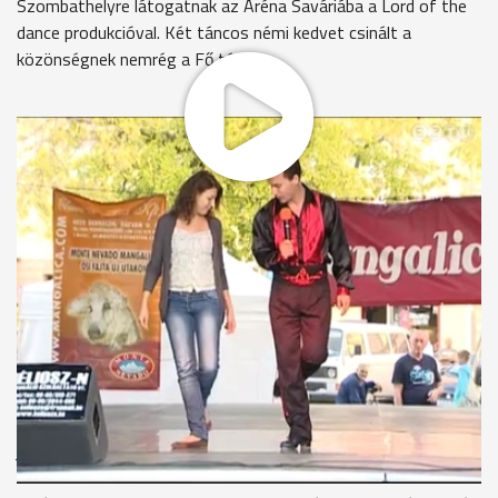
Szombathelyre látogatnak az Aréna Saváriába a Lord of the
dance produkcióval. Két táncos némi kedvet csinált a
közönségnek nemrég a Fő téren.
A Lord od the Dance produkcióban a géppuskalábú
táncfenomén legkiemelkedőbb tehetségű tanítványai -
köztük négy magyar - mutatják be az ír mondavilágbéli jó és a
gonosz harcát.
Krén Andrea, Papp Zoltán
A Lord of the Dance 1996-os megszületése óta hatalmas
stadionokat képes megtölteni folyamatosan a Föld bármely
pontján. Keveseknek adatik azonban meg, hogy a
géppuskalábú csapat tagja lehessen, hiszen a világjáró négy
csoport mindegyikében egyetlen üres helyre százak
jelentkeznek.