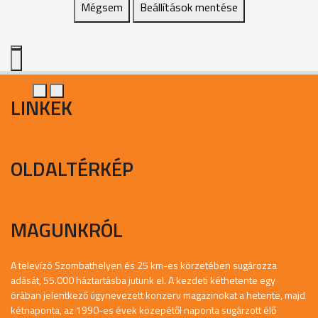
Mégsem
Beállítások mentése
LINKEK
OLDALTÉRKÉP
MAGUNKRÓL
A televízó Szombathelyen és 25 km-es körzetében sugározza
adását, 55.000 háztartásba jutunk el. A kezdeti kéthetente egy
órában jelentkező úgynevezett konzerv magazinokat a hetente, majd
kétnaponta, az 1990-es évek közepétől naponta sugárzott élő