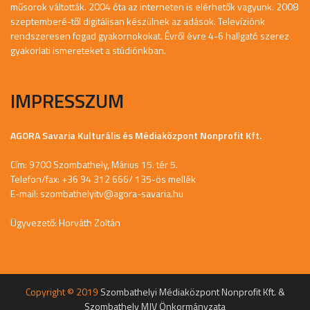
műsorok váltották. 2004 óta az interneten is elérhetők vagyunk. 2008
szeptemberé-től digitálisan készülnek az adások. Televíziónk
rendszeresen fogad gyakornokokat. Évről évre 4-6 hallgató szerez
gyakorlati ismereteket a stúdiónkban.
IMPRESSZUM
AGORA Savaria Kulturális és Médiaközpont Nonprofit Kft.
Cím: 9700 Szombathely, Márius 15. tér 5.
Telefon/fax: +36 94 312 666/ 135-ös mellék
E-mail:
szombathelyitv@agora-savaria.hu
Ügyvezető: Horváth Zoltán
Copyright © 2019
Szombathelyi Médiaközpont Nonprofit Kft. &
Szombathely MJV Önkormányzata