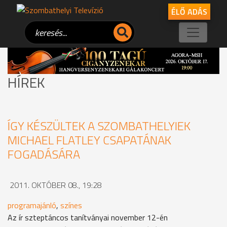
ÉLŐ ADÁS
HÍREK
ÍGY KÉSZÜLTEK A SZOMBATHELYIEK
MICHAEL FLATLEY CSAPATÁNAK
FOGADÁSÁRA
2011. OKTÓBER 08., 19:28
programajánló
,
színes
Az ír szteptáncos tanítványai november 12-én