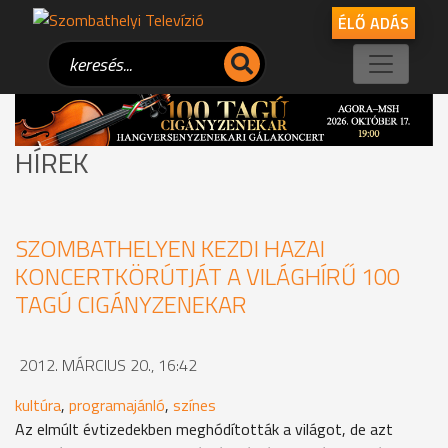
ÉLŐ ADÁS
HÍREK
SZOMBATHELYEN KEZDI HAZAI
KONCERTKÖRÚTJÁT A VILÁGHÍRŰ 100
TAGÚ CIGÁNYZENEKAR
2012. MÁRCIUS 20., 16:42
kultúra
,
programajánló
,
színes
Az elmúlt évtizedekben meghódították a világot, de azt