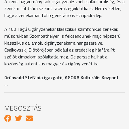
A zenei hagyomány sok cigányzenésznél családi örökség, és a
zenekar főtitkára szerint sikerük egyik titka is. Nem véletlen,
hogy a zenekarban több generáció is színpadra lép.
A 100 Tagú Cigányzenekar klasszikus szimfonikus zenekar,
műsorukban Szombathelyen is felcsendülnek majd népszerű
klasszikus dallamok, cigányzenekarra hangszerelve:
Csajkovszkij Diótörőjében például az eredetileg hárfára írt
szólót cimbalom szólaltatja meg. De persze hallhat a
közönség autentikus magyar és cigány zenét is.
Grünwald Stefánia igazgató, AGORA Kulturális Központ
...
MEGOSZTÁS