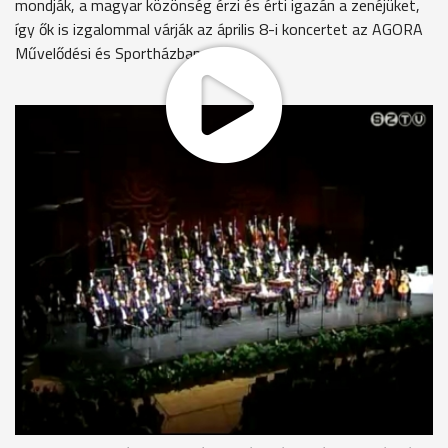
mondják, a magyar közönség érzi és érti igazán a zenéjüket,
így ők is izgalommal várják az április 8-i koncertet az AGORA
Művelődési és Sportházban.
Nincs a világon a 100 Tagú Cigányzenekarhoz hasonló zenei
formáció. A Magyar Örökség-díjas együttest megalakulása
óta lelkes közönség fogadja, bárhol is lépnek fel: egy kisebb
település kultúrházában vagy a világ valamelyik nagy
színpadán. 1985-ben, az akkori prímáskirály, idős Járóka
Sándor temetésén döntöttek úgy, hogy koncertképes
zenekart alakítanak. A nemzetközi siker szinte azonnal elérte
őket, aztán itthon is népszerűek lettek. Az idei az első hazai
koncertturnéjuk: minden megyeszékhelyre elviszik a
klasszikus, a magyaros és a cigányos zenét.
Beke Farkas Nándor főtitkár-menedzser
...