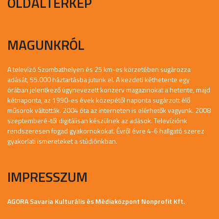
OLDALTÉRKÉP
MAGUNKRÓL
A televízó Szombathelyen és 25 km-es körzetében sugározza
adását, 55.000 háztartásba jutunk el. A kezdeti kéthetente egy
órában jelentkező úgynevezett konzerv magazinokat a hetente, majd
kétnaponta, az 1990-es évek közepétől naponta sugárzott élő
műsorok váltották. 2004 óta az interneten is elérhetők vagyunk. 2008
szeptemberé-től digitálisan készülnek az adások. Televíziónk
rendszeresen fogad gyakornokokat. Évről évre 4-6 hallgató szerez
gyakorlati ismereteket a stúdiónkban.
IMPRESSZUM
AGORA Savaria Kulturális és Médiaközpont Nonprofit Kft.