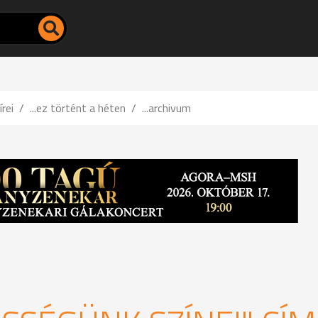
írei
...ez történt a héten
...archivum