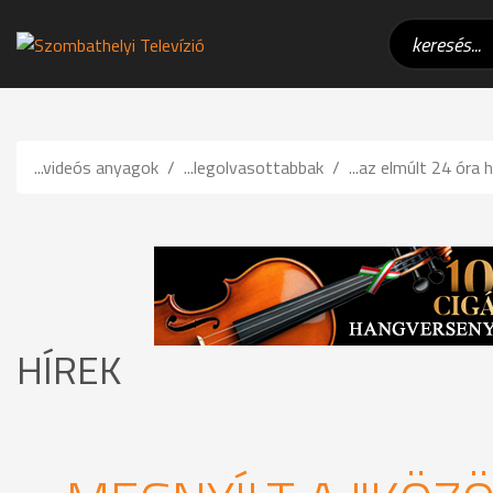
...videós anyagok
...legolvasottabbak
...az elmúlt 24 óra h
HÍREK