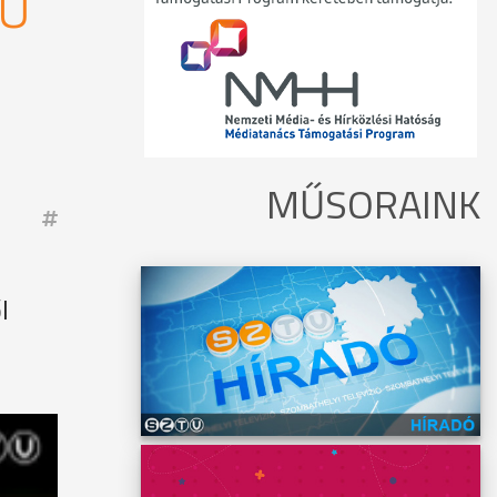
MŰ
MŰSORAINK
l