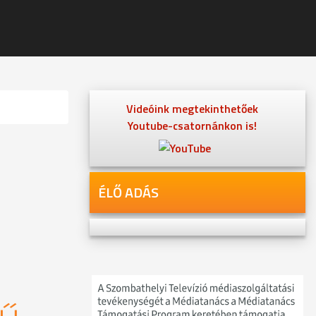
Videóink megtekinthetőek
Youtube-csatornánkon is!
ÉLŐ ADÁS