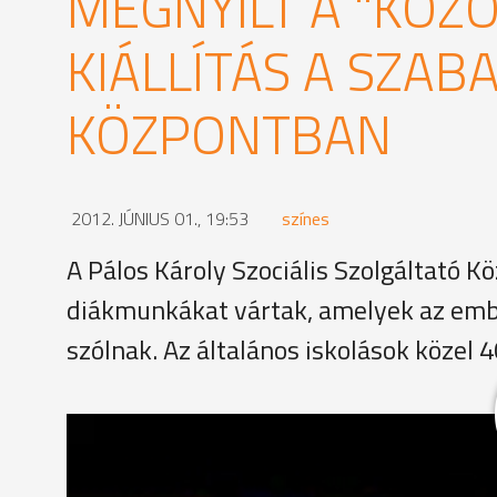
MEGNYÍLT A "KÖZÖ
KIÁLLÍTÁS A SZABA
KÖZPONTBAN
2012. JÚNIUS 01., 19:53
színes
A Pálos Károly Szociális Szolgáltató K
diákmunkákat vártak, amelyek az embe
szólnak. Az általános iskolások közel 4
A szervezők célja az volt, hogy a fiatalok olyan m
fejleszthetik problémamegoldó készségüket. A le