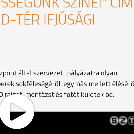
SSÉGÜNK SZÍNEI" CÍ
D-TÉR IFJÚSÁGI
özpont által szervezett pályázatra olyan
rek sokféleségéről, egymás mellett élésérő
0 rajzot, montázst és fotót küldtek be.
űveket készítsenek, amelyekkel bővíthetik látásmódjukat és
gjobb munkákat a mai eredményhirdetésen jutalmazták.