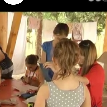
eni a várat.
kat az Egyházmegyei Karitász táborában. Akit jobban érde
vészeti Szakközépiskola diákjai pedig kézműves foglalkozáso
a táborban.
nultam. A legjobb napom az a lovaglás volt a Virágon.
 óta. A homokozó fölé ponyvát húztak, hogy ne tűzze a na
új hintát szereltek fel, lehet kosarazni is, és ültettek fáka