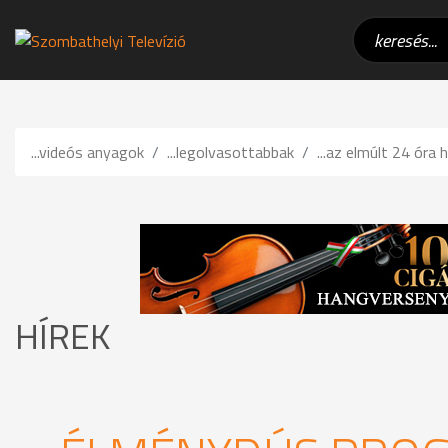
...videós anyagok
...legolvasottabbak
...az elmúlt 24 óra h
HÍREK