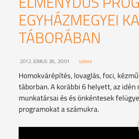
ÉLMÉNYDÚS PRO
EGYHÁZMEGYEI KA
TÁBORÁBAN
2012. JÚNIUS 28., 20:01
színes
Homokvárépítés, lovaglás, foci, kézmű
táborban. A korábbi 6 helyett, az idén
munkatársai és és önkéntesek felügye
programokat a számukra.
Várat építenek a gyerekek a nardai táborban. Ezú