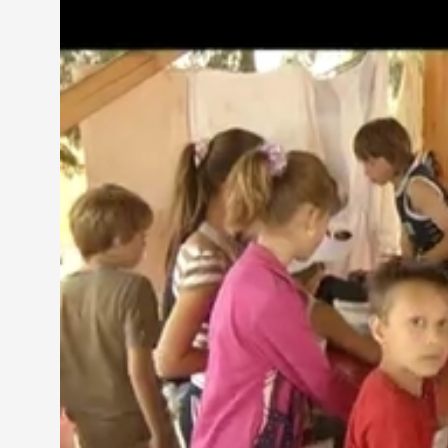
kéz munkálkodik már több napja az elkészítésén.
Pintér Kende
Az árkot, a falakat csináltam, és segítettem felépít
Kis emberek nagy lovon tehetik próbára bátorságu
foci, az itt füves területen rúghatja a bőrt. A Mű
tartanak. Sok mindent kipróbálhatnak a gyerekek 
Krepsz Evelin
Csellózni tanultam, a Matyi tanította, hegedülni ta
Bakonyi Erik
Kosár, foci, hintáztam, és most építjük a várat.
Támogatók segítségével megszépült a tábor tavaly
gyerekeket játék közben. Felújították a fajátékokat, 