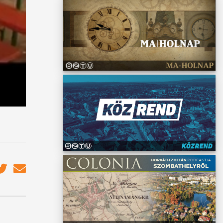
A tábor
vagy a
l. A