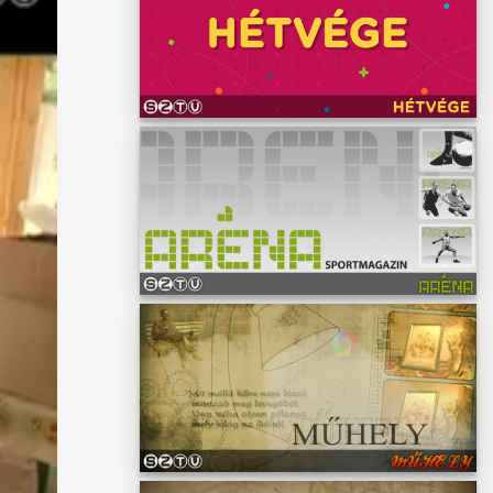
kel a
kat
p a
t,