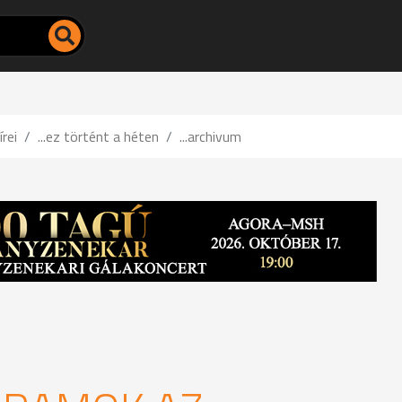
írei
...ez történt a héten
...archivum