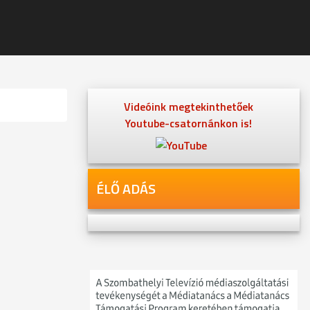
Videóink megtekinthetőek
Youtube-csatornánkon is!
ÉLŐ ADÁS