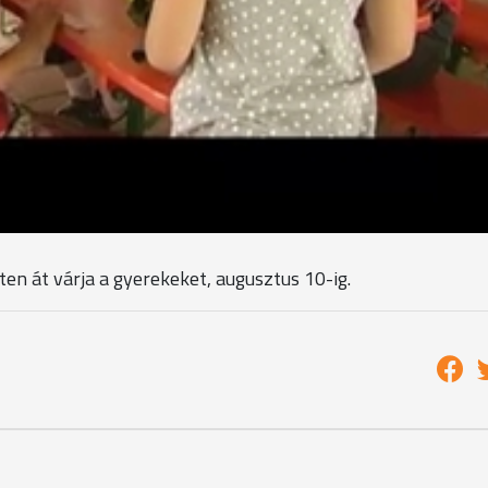
n pedig felújítottak egy jóideje nem használt helyiséget. 
yei Karitász
 gyermekeinek nincs lehetőségük arra, hogy a Balatonnál 
, hogy ezeknek a gyerekeknek legyen egy olyan élmény,hogy
ne kelljen lehajtott fejjel menniük, hogy nem voltak seho
en egy akkora élmény, amit öröm mesélni.
en át várja a gyerekeket, augusztus 10-ig.