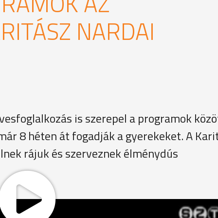
GRAMOK AZ
RITÁSZ NARDAI
vesfoglalkozás is szerepel a programok közö
 már 8 héten át fogadják a gyerekeket. A Kari
lnek rájuk és szerveznek élménydús
ttal nem kőből készül az erdőítmény, hanem homokból. Sok