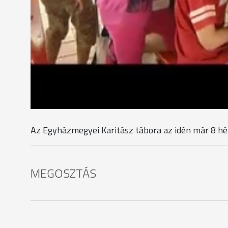
fűszer-és gyógynövényeket. A régi plébániaépületbe
iránt nagy az érdeklődés.
Tuczainé Régvári Marietta, igazgató - Egyházmeg
A halmozottan hátrányos helyzetben lévő családok
tengerparton nyaraljanak. És ezért határoztuk el
amikor bemennek szeptemberben az iskolába, akkor 
Karitász tábor, a sok kirándulással, játékkal, legy
Az Egyházmegyei Karitász tábora az idén már 8 hét
MEGOSZTÁS