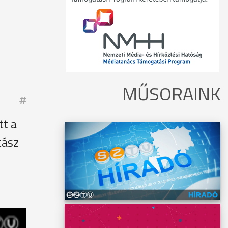
MŰSORAINK
tt a
tász
 dolgos