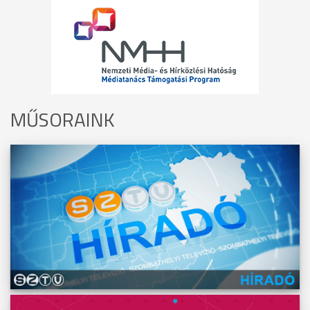
MŰSORAINK