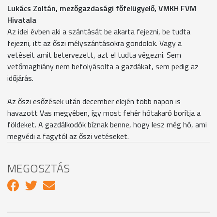
Lukács Zoltán, mezőgazdasági főfelügyelő, VMKH FVM
Hivatala
Az idei évben aki a szántását be akarta fejezni, be tudta
fejezni, itt az őszi mélyszántásokra gondolok. Vagy a
vetéseit amit betervezett, azt el tudta végezni. Sem
vetőmaghiány nem befolyásolta a gazdákat, sem pedig az
időjárás.
Az őszi esőzések után december elején több napon is
havazott Vas megyében, így most fehér hótakaró borítja a
földeket. A gazdálkodók bíznak benne, hogy lesz még hó, ami
megvédi a fagytól az őszi vetéseket.
MEGOSZTÁS