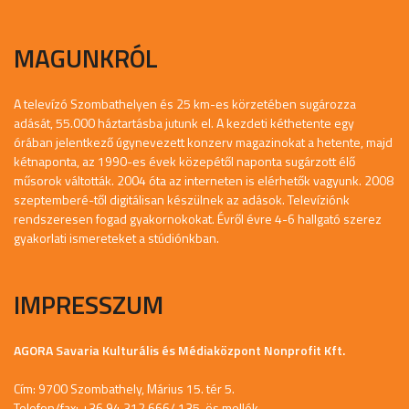
MAGUNKRÓL
A televízó Szombathelyen és 25 km-es körzetében sugározza
adását, 55.000 háztartásba jutunk el. A kezdeti kéthetente egy
órában jelentkező úgynevezett konzerv magazinokat a hetente, majd
kétnaponta, az 1990-es évek közepétől naponta sugárzott élő
műsorok váltották. 2004 óta az interneten is elérhetők vagyunk. 2008
szeptemberé-től digitálisan készülnek az adások. Televíziónk
rendszeresen fogad gyakornokokat. Évről évre 4-6 hallgató szerez
gyakorlati ismereteket a stúdiónkban.
IMPRESSZUM
AGORA Savaria Kulturális és Médiaközpont Nonprofit Kft.
Cím: 9700 Szombathely, Márius 15. tér 5.
Telefon/fax: +36 94 312 666/ 135-ös mellék