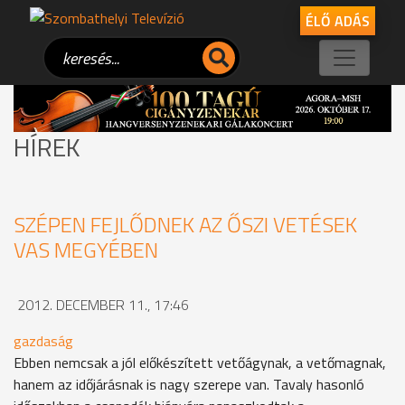
ÉLŐ ADÁS
HÍREK
SZÉPEN FEJLŐDNEK AZ ŐSZI VETÉSEK
VAS MEGYÉBEN
2012. DECEMBER 11., 17:46
gazdaság
Ebben nemcsak a jól előkészített vetőágynak, a vetőmagnak,
hanem az időjárásnak is nagy szerepe van. Tavaly hasonló