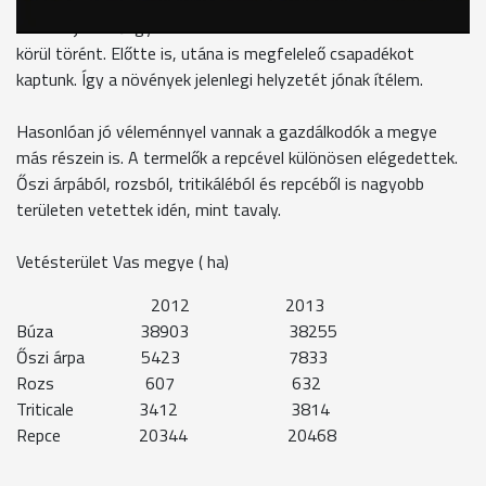
Németh Balázs, gazdaálkodó, Rádóckölked
Sikerült jó vetőágyat készíteni és a vetés is november 5-e
körül törént. Előtte is, utána is megfeleleő csapadékot
kaptunk. Így a növények jelenlegi helyzetét jónak ítélem.
Hasonlóan jó véleménnyel vannak a gazdálkodók a megye
más részein is. A termelők a repcével különösen elégedettek.
Őszi árpából, rozsból, tritikáléból és repcéből is nagyobb
területen vetettek idén, mint tavaly.
Vetésterület Vas megye ( ha)
2012 2013
Búza 38903 38255
Őszi árpa 5423 7833
Rozs 607 632
Triticale 3412 3814
Repce 20344 20468