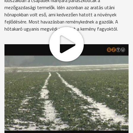
időszakban a csapadék hiányára panaszkodtak a
mezőgazdasági termelők. Idén azonban az aratás utáni
hónapokban volt eső, ami kedvezően hatott a növények
fejlődésére. Most havazásban reménykednek a gazdák. A
hótakaró ugyanis megvédi a vetést a kemény fagyoktól.
A levelek azok megfelelően kifejlődtek, bár a hideg már hatott
rajta és kezdenek leszáradni. Itt lehet látni, ha egyet kihúzok,
hogy a gyökérnyak megfelenően megvastagodott. Ez azt
jelenti, hogy fel tud készülni a télre és valószínűleg át fogja
vészelni a kemény mínuszokat is.
Ilyen a repce Németh Balázs földjén, Rádóckölkeden. Többek
között ezen a 8 hektáros területen vetették ezt a növényt.
Éppen jókor, augusztus végén, mielőtt eső áztatta Vas
megyét. Ez megkönnyítette a növények kelését. A búza
vetésével is elégedett a vasi gazda.