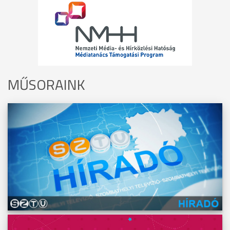
MŰSORAINK