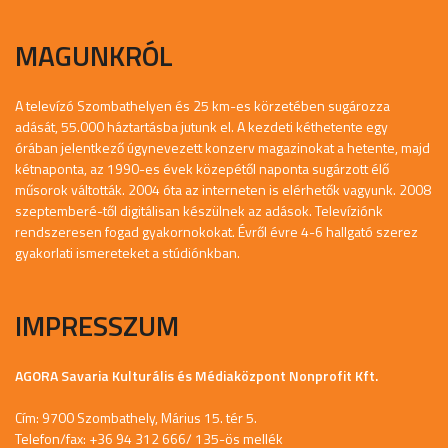
MAGUNKRÓL
A televízó Szombathelyen és 25 km-es körzetében sugározza
adását, 55.000 háztartásba jutunk el. A kezdeti kéthetente egy
órában jelentkező úgynevezett konzerv magazinokat a hetente, majd
kétnaponta, az 1990-es évek közepétől naponta sugárzott élő
műsorok váltották. 2004 óta az interneten is elérhetők vagyunk. 2008
szeptemberé-től digitálisan készülnek az adások. Televíziónk
rendszeresen fogad gyakornokokat. Évről évre 4-6 hallgató szerez
gyakorlati ismereteket a stúdiónkban.
IMPRESSZUM
AGORA Savaria Kulturális és Médiaközpont Nonprofit Kft.
Cím: 9700 Szombathely, Márius 15. tér 5.
Telefon/fax: +36 94 312 666/ 135-ös mellék