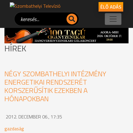
ÉLŐ ADÁS
HÍREK
NÉGY SZOMBATHELYI INTÉZMÉNY
ENERGETIKAI RENDSZERÉT
KORSZERŰSÍTIK EZEKBEN A
HÓNAPOKBAN
2012. DECEMBER 06., 17:35
gazdaság