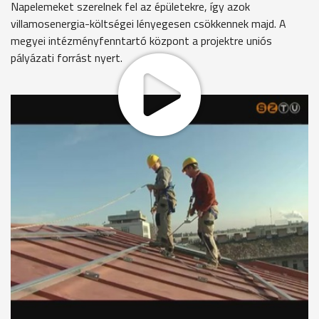
Napelemeket szerelnek fel az épületekre, így azok
villamosenergia-költségei lényegesen csökkennek majd. A
megyei intézményfenntartó központ a projektre uniós
pályázati forrást nyert.
A napelemeket tartó konzolokat szerelik éppen a könyvtár
tetőszerkezetén a kivitelező cég munkatársai. Több mint 14
millió forintból 42 darab folyadékkristályos napelem kerül
majd ide. Az intézmény jelentős megtakarítást remél a
fejlesztéstől.
Varjuné Gergácz Katalin - gazdasági igazgatóhelyettes.
BDK
"Éves szinten a villamosenergia-költségünk közel ötmillió
forint. Ezzel a napkollektor-szereléssel -azt reméljük- hogy
kb. felére csökken a villamosenergia-fogyasztásunk, ezáltal a
költségeink a felére csökkennek."