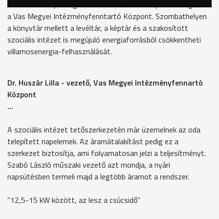
Hét intézmény energetikai korszerűsítésre nyert támogatást
a Vas Megyei Intézményfenntartó Központ. Szombathelyen
a könyvtár mellett a levéltár, a képtár és a szakosított
szociális intézet is megújuló energiaforrásból csökkentheti
villamosenergia-felhasználását.
Dr. Huszár Lilla - vezető, Vas Megyei Intézményfennartó
Központ
...
A szociális intézet tetőszerkezetén már üzemelnek az oda
telepített napelemek. Az áramátalakítást pedig ez a
szerkezet biztosítja, ami folyamatosan jelzi a teljesítményt.
Szabó László műszaki vezető azt mondja, a nyári
napsütésben termeli majd a legtöbb áramot a rendszer.
"12,5-15 kW között, az lesz a csúcsidő"