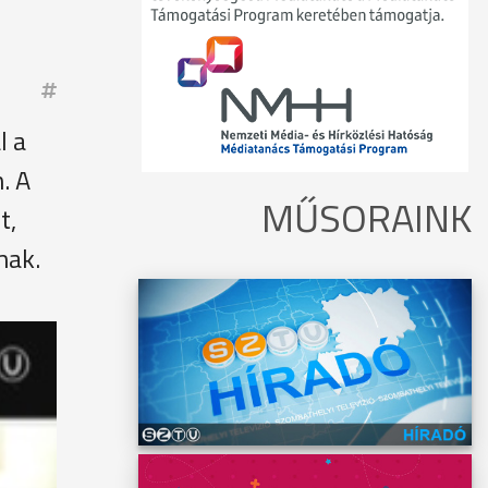
l a
. A
MŰSORAINK
t,
nak.