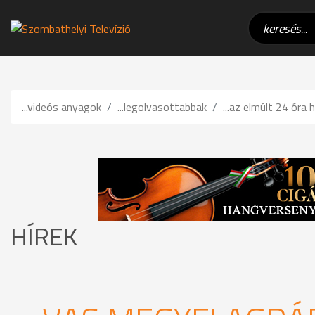
...videós anyagok
...legolvasottabbak
...az elmúlt 24 óra h
HÍREK