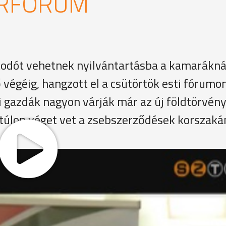
ÁRFÓRUM
odót vehetnek nyilvántartásba a kamarákná
végéig, hangzott el a csütörtök esti fórumon
yi gazdák nagyon várják már az új földtörvény
túlon véget vet a zsebszerződések korszaká