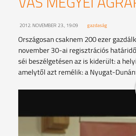
VAS MEGYEI AGR
2012. NOVEMBER 23., 19:09
gazdaság
Országosan csaknem 200 ezer gazdálk
november 30-ai regisztrációs határidő 
séi beszélgetésen az is kiderült: a hel
amelytől azt remélik: a Nyugat-Dunán
MEGOSZTÁS