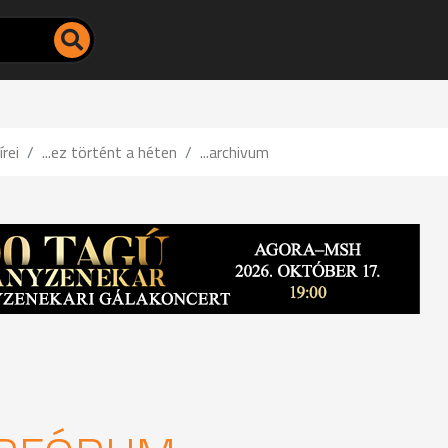
írei
...ez történt a héten
...archivum