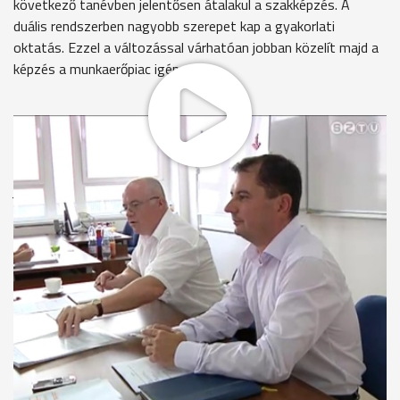
következő tanévben jelentősen átalakul a szakképzés. A
duális rendszerben nagyobb szerepet kap a gyakorlati
oktatás. Ezzel a változással várhatóan jobban közelít majd a
képzés a munkaerőpiac igényeihez.
Mintegy 800 diák tett sikeres érettségit, illetve szakmai
vizsgát a Savaria TISZK kilenc tagintézményében az elmúlt
tanévben. A szakképzés átalakulása azonban új kihívásokat
jelent az abban résztvevők számára. Jelentős változás lesz,
hogy a képzési idő három évre szűkül: a közismereti tárgyak
óraszáma csökken és nagyobb hangsúlyt kap majd a
gyakorlati oktatás.
Balogh Gabriella - igazgató, Szombathelyi Műszaki
Szakképző Iskola
"Az átalakításra azért volt szükség, mert több volt az
elméleti képzés a szakiskolai képzésben, mint elvárható lett
volna. Mosta a képzési struktúra úgy is átalakul, hogy a