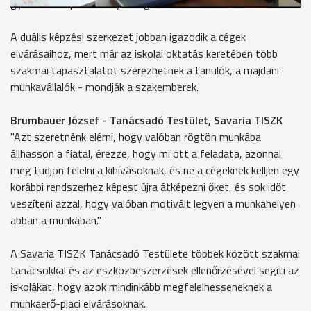
gyakorlati képzés aránya megnő."
A duális képzési szerkezet jobban igazodik a cégek
elvárásaihoz, mert már az iskolai oktatás keretében több
szakmai tapasztalatot szerezhetnek a tanulók, a majdani
munkavállalók - mondják a szakemberek.
Brumbauer József - Tanácsadó Testület, Savaria TISZK
"Azt szeretnénk elérni, hogy valóban rögtön munkába
állhasson a fiatal, érezze, hogy mi ott a feladata, azonnal
meg tudjon felelni a kihívásoknak, és ne a cégeknek kelljen egy
korábbi rendszerhez képest újra átképezni őket, és sok időt
veszíteni azzal, hogy valóban motivált legyen a munkahelyen
abban a munkában."
A Savaria TISZK Tanácsadó Testülete többek között szakmai
tanácsokkal és az eszközbeszerzések ellenőrzésével segíti az
iskolákat, hogy azok mindinkább megfelelhesseneknek a
munkaerő-piaci elvárásoknak.