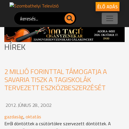
ÉLŐ ADÁS
HÍREK
2 MILLIÓ FORINTTAL TÁMOGATJA A
SAVARIA TISZK A TAGISKOLÁK
TERVEZETT ESZKÖZBESZERZÉSÉT
2012. JÚNIUS 28., 20:02
gazdaság
,
oktatás
Erről döntöttek a csütörtökre szervezett döntöttek. A