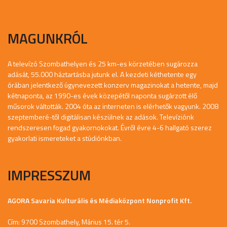
MAGUNKRÓL
A televízó Szombathelyen és 25 km-es körzetében sugározza
adását, 55.000 háztartásba jutunk el. A kezdeti kéthetente egy
órában jelentkező úgynevezett konzerv magazinokat a hetente, majd
kétnaponta, az 1990-es évek közepétől naponta sugárzott élő
műsorok váltották. 2004 óta az interneten is elérhetők vagyunk. 2008
szeptemberé-től digitálisan készülnek az adások. Televíziónk
rendszeresen fogad gyakornokokat. Évről évre 4-6 hallgató szerez
gyakorlati ismereteket a stúdiónkban.
IMPRESSZUM
AGORA Savaria Kulturális és Médiaközpont Nonprofit Kft.
Cím: 9700 Szombathely, Márius 15. tér 5.