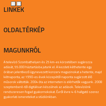
LINKEK
OLDALTÉRKÉP
MAGUNKRÓL
A televízó Szombathelyen és 25 km-es körzetében sugározza
adását, 55.000 háztartásba jutunk el. A kezdeti kéthetente egy
órában jelentkező úgynevezett konzerv magazinokat a hetente, majd
kétnaponta, az 1990-es évek közepétől naponta sugárzott élő
műsorok váltották. 2004 óta az interneten is elérhetők vagyunk. 2008
szeptemberé-től digitálisan készülnek az adások. Televíziónk
rendszeresen fogad gyakornokokat. Évről évre 4-6 hallgató szerez
gyakorlati ismereteket a stúdiónkban.