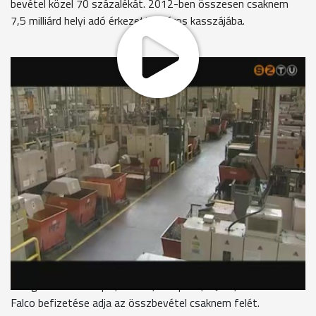
bevétel közel 70 százalékát. 2012-ben összesen csaknem
7,5 milliárd helyi adó érkezett a város kasszájába.
Két év alatt közel négymilliárd forint értékű beruházást
valósít meg az LUK Savaria Kft. A kuplunggyárban új csarnok
épül, és új technológiákat honosítanak meg. Tavaly 270 főt
vettek fel, 2014 végéig pedig további 500 új munkahelyet
teremtenek.
Michael Reining, ügyvezető igazgató LUK SAvaria Kft.
"Az egyik legnagyobb kihívás számunkra megtalálni a
megfelelő képzettségű munkaerőt. Gépi forgácsolókat,
szerszámkészítőket, lakatosokat keresünk, illetve
gépészmérnökökre van szükség."
Az LUK a legnagyobb iparűzési adó befizető Szombathelyen.
A cég mellett a Delphi, a BPW, az Epcos, a Jabil, a Paccor és
Falco befizetése adja az összbevétel csaknem felét.