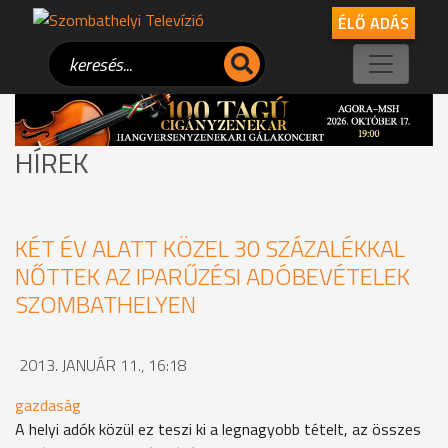
ÉLŐ ADÁS
HÍREK
KÉT ÉV ALATT KÖZEL 30 SZÁZALÉKKAL
NŐTTEK AZ IPARŰZÉSI ADÓBEVÉTELEK
SZOMBATHELYEN
2013. JANUÁR 11., 16:18
gazdaság
A helyi adók közül ez teszi ki a legnagyobb tételt, az összes