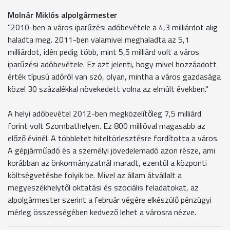
Molnár Miklós alpolgármester
"2010-ben a város iparűzési adóbevétele a 4,3 milliárdot alig
haladta meg. 2011-ben valamivel meghaladta az 5,1
milliárdot, idén pedig több, mint 5,5 milliárd volt a város
iparűzési adóbevétele. Ez azt jelenti, hogy mivel hozzáadott
érték típusú adóról van szó, olyan, mintha a város gazdasága
közel 30 százalékkal növekedett volna az elmúlt években."
A helyi adóbevétel 2012-ben megközelítőleg 7,5 milliárd
forint volt Szombathelyen. Ez 800 millióval magasabb az
előző évinél. A többletet hiteltörlesztésre fordította a város.
A gépjárműadó és a személyi jövedelemadó azon része, ami
korábban az önkormányzatnál maradt, ezentúl a központi
költségvetésbe folyik be. Mivel az állam átvállalt a
megyeszékhelytől oktatási és szociális feladatokat, az
alpolgármester szerint a február végére elkészülő pénzügyi
mérleg összességében kedvező lehet a városra nézve.