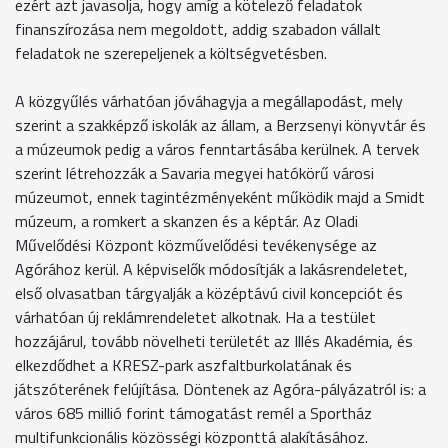
ezért azt javasolja, hogy amíg a kötelező feladatok
finanszírozása nem megoldott, addig szabadon vállalt
feladatok ne szerepeljenek a költségvetésben.
A közgyűlés várhatóan jóváhagyja a megállapodást, mely
szerint a szakképző iskolák az állam, a Berzsenyi könyvtár és
a múzeumok pedig a város fenntartásába kerülnek. A tervek
szerint létrehozzák a Savaria megyei hatókörű városi
múzeumot, ennek tagintézményeként működik majd a Smidt
múzeum, a romkert a skanzen és a képtár. Az Oladi
Művelődési Központ közművelődési tevékenysége az
Agórához kerül. A képviselők módosítják a lakásrendeletet,
első olvasatban tárgyalják a középtávú civil koncepciót és
várhatóan új reklámrendeletet alkotnak. Ha a testület
hozzájárul, tovább növelheti területét az Illés Akadémia, és
elkezdődhet a KRESZ-park aszfaltburkolatának és
játszóterének felújítása. Döntenek az Agóra-pályázatról is: a
város 685 millió forint támogatást remél a Sportház
multifunkcionális közösségi központtá alakításához.