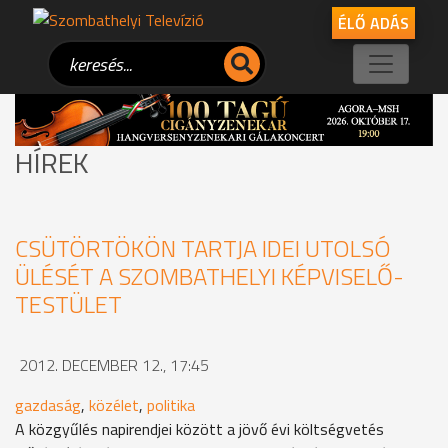
ÉLŐ ADÁS
HÍREK
CSÜTÖRTÖKÖN TARTJA IDEI UTOLSÓ
ÜLÉSÉT A SZOMBATHELYI KÉPVISELŐ-
TESTÜLET
2012. DECEMBER 12., 17:45
gazdaság
,
közélet
,
politika
A közgyűlés napirendjei között a jövő évi költségvetés