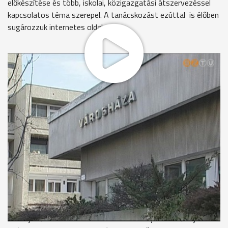
előkészítése és több, iskolai, közigazgatási átszervezéssel
kapcsolatos téma szerepel. A tanácskozást ezúttal is élőben
sugározzuk internetes oldalunkon.
Idei utolsó ülésükön 27 napirendi pontot tárgyalnak a
képviselők. A testület elé kerül a jövő évi költségvetési
koncepció, amely jelentős változásokat tartalmaz az
eddigiekhez képest.
Az oktatási rendszer átalakítása és a járások megszervezése
megtatakarítást jelent a városnak, de az SZJA eddig helyben
maradó részének, az illetékeknek és a gépjárműadó 60
százalékának elvonása rontja az önkormányzat egyenlegét.
Növeli a kiadásokat, hogy a város fenntartásába kerülnek a
múzeumok és a Berzsenyi Könyvtár is. Az előzetes
számítások szerint a 2013-as működéshez több mint 800
millió forint hiányzik, de a költségvetési törvény előírása
miatt jövőre már nem tervezhetnek hiánnyal. Az előterjesztés