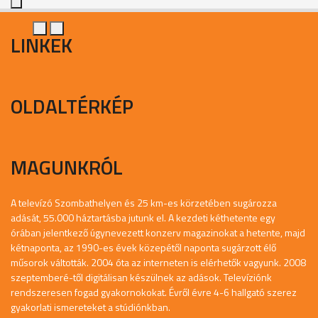
LINKEK
OLDALTÉRKÉP
MAGUNKRÓL
A televízó Szombathelyen és 25 km-es körzetében sugározza
adását, 55.000 háztartásba jutunk el. A kezdeti kéthetente egy
órában jelentkező úgynevezett konzerv magazinokat a hetente, majd
kétnaponta, az 1990-es évek közepétől naponta sugárzott élő
műsorok váltották. 2004 óta az interneten is elérhetők vagyunk. 2008
szeptemberé-től digitálisan készülnek az adások. Televíziónk
rendszeresen fogad gyakornokokat. Évről évre 4-6 hallgató szerez
gyakorlati ismereteket a stúdiónkban.