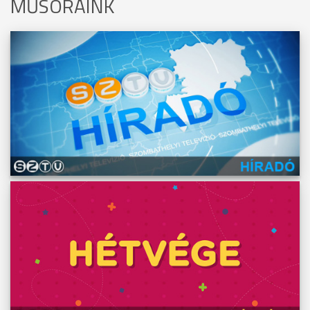
MŰSORAINK