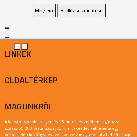
Mégsem
Beállítások mentése
LINKEK
OLDALTÉRKÉP
MAGUNKRÓL
A televízó Szombathelyen és 25 km-es körzetében sugározza
adását, 55.000 háztartásba jutunk el. A kezdeti kéthetente egy
órában jelentkező úgynevezett konzerv magazinokat a hetente, majd