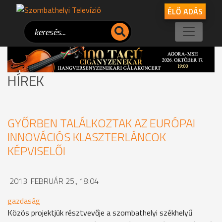
ÉLŐ ADÁS
HÍREK
GYŐRBEN TALÁLKOZTAK AZ EURÓPAI
INNOVÁCIÓS KLASZTERLÁNCOK
KÉPVISELŐI
2013. FEBRUÁR 25., 18:04
gazdaság
Közös projektjük résztvevője a szombathelyi székhelyű