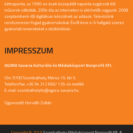
kétnaponta, az 1990-es évek közepétől naponta sugárzott élő
műsorok váltották. 2004 óta az interneten is elérhetők vagyunk. 2008
szeptemberé-től digitálisan készülnek az adások. Televíziónk
rendszeresen fogad gyakornokokat. Évről évre 4-6 hallgató szerez
gyakorlati ismereteket a stúdiónkban.
IMPRESSZUM
AGORA Savaria Kulturális és Médiaközpont Nonprofit Kft.
Cím: 9700 Szombathely, Márius 15. tér 5.
Telefon/fax: +36 94 312 666/ 135-ös mellék
E-mail:
szombathelyitv@agora-savaria.hu
Ügyvezető: Horváth Zoltán
Copyright © 2019
Szombathelyi Médiaközpont Nonprofit Kft. &