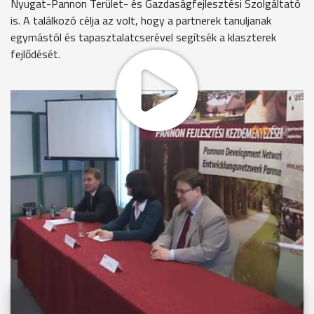
Nyugat-Pannon Terület- és Gazdaságfejlesztési Szolgáltató
is. A találkozó célja az volt, hogy a partnerek tanuljanak
egymástól és tapasztalatcserével segítsék a klaszterek
fejlődését.
MEGOSZTÁS
Videóink megtekinthetőek