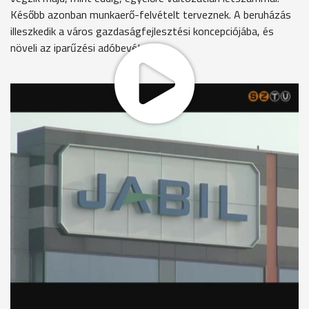
Később azonban munkaerő-felvételt terveznek. A beruházás
illeszkedik a város gazdaságfejlesztési koncepciójába, és
növeli az iparűzési adóbevételt.
A Jabil egyike az öt legnagyobb foglalkoztatónak
Szombathelyen, jelenleg 1100 dolgozója van. A cég most
még két telephelyet működtet a városban, hamarosan
azonban minden tevékenységét a Vásártér utcai csarnokban
végzi majd. Az összevonáshoz bővíteni kell. Az új
üzemcsarnok alapkőletételét februárra tervezik.
Pajor Attila - ügyvezető igazgató, Jabil Magyarország Kft.
"Ez egy 8000 m2-es bővítés ........... egy épületbe."
A fejlesztést saját forrásból valósítja meg a vállalat, de
keresik a pályázati lehetőségeket is. Később létszám- és
üzletbővítést is terveznek. A város vezetői üdvözölték a
beruházást. Marton Zsolt szerint ez nem csak a város