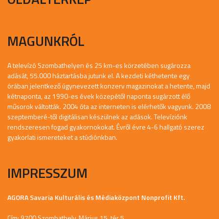
MAGUNKRÓL
A televízó Szombathelyen és 25 km-es körzetében sugározza
adását, 55.000 háztartásba jutunk el. A kezdeti kéthetente egy
órában jelentkező úgynevezett konzerv magazinokat a hetente, majd
kétnaponta, az 1990-es évek közepétől naponta sugárzott élő
műsorok váltották. 2004 óta az interneten is elérhetők vagyunk. 2008
szeptemberé-től digitálisan készülnek az adások. Televíziónk
rendszeresen fogad gyakornokokat. Évről évre 4-6 hallgató szerez
gyakorlati ismereteket a stúdiónkban.
IMPRESSZUM
AGORA Savaria Kulturális és Médiaközpont Nonprofit Kft.
Cím: 9700 Szombathely, Márius 15. tér 5.