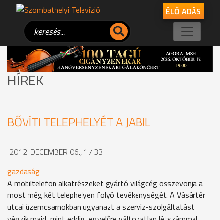
ÉLŐ ADÁS
HÍREK
BŐVÍTI TELEPHELYÉT A JABIL
2012. DECEMBER 06., 17:33
gazdaság
A mobiltelefon alkatrészeket gyártó világcég összevonja a
most még két telephelyen folyó tevékenységét. A Vásártér
utcai üzemcsarnokban ugyanazt a szerviz-szolgáltatást
végzik majd, mint eddig, egyelőre változatlan létszámmal.