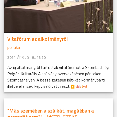
Vitafórum az alkotmányról
politika
2011. ÁPRILIS 18., 13:50
Az új alkotmányról tartottak vitafórumot a Szombathelyi
Polgári Kulturális Alapítvány szervezésében pénteken
Szombathelyen. A beszélgetésen két-két kormánypárti
illetve ellenzéki képviselő vett részt
"Más szemében a szálkát, magáéban a
gerendát sem?" - MSZP-SZTKE