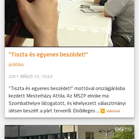
"Tiszta és egyenes beszédet!"
politika
2011. MÁJUS 13., 10:43
"Tiszta és egyenes beszédet!" mottóval országjárásba
kezdett Mesterházy Attila. Az MSZP elnöke ma
Szombathelyre látogatott, és kihelyezett választmányi
ülésen beszélt a párt terveiről. Elsődleges ...