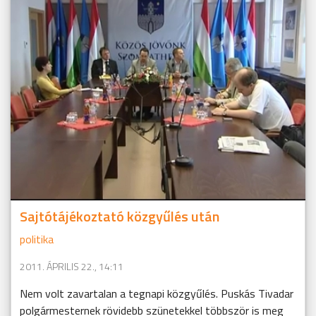
Sajtótájékoztató közgyűlés után
politika
2011. ÁPRILIS 22., 14:11
Nem volt zavartalan a tegnapi közgyűlés. Puskás Tivadar
polgármesternek rövidebb szünetekkel többször is meg