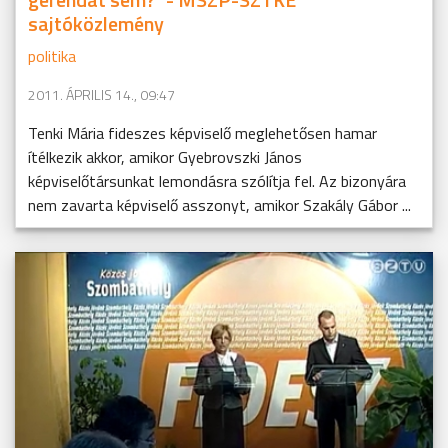
sajtóközlemény
politika
2011. ÁPRILIS 14., 09:47
Tenki Mária fideszes képviselő meglehetősen hamar
ítélkezik akkor, amikor Gyebrovszki János
képviselőtársunkat lemondásra szólítja fel. Az bizonyára
nem zavarta képviselő asszonyt, amikor Szakály Gábor ...