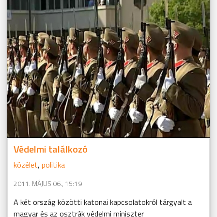
Védelmi találkozó
közélet
,
politika
2011. MÁJUS 06., 15:19
A két ország közötti katonai kapcsolatokról tárgyalt a
magyar és az osztrák védelmi miniszter