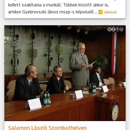
kellett szakítania a munkát. Többek között akkor is,
amikor Gyebrovszki János mszp-s képviselő ...
Salamon László Szombathelyen