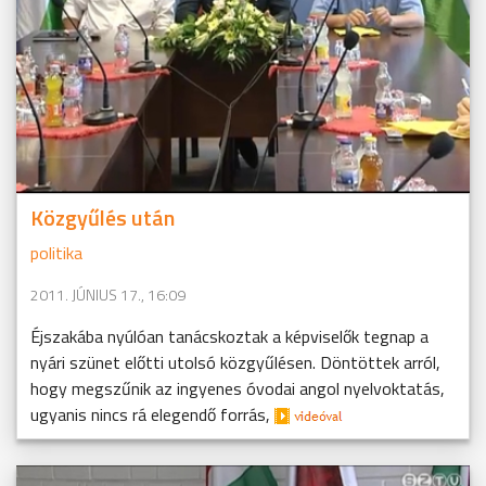
Közgyűlés után
politika
2011. JÚNIUS 17., 16:09
Éjszakába nyúlóan tanácskoztak a képviselők tegnap a
nyári szünet előtti utolsó közgyűlésen. Döntöttek arról,
hogy megszűnik az ingyenes óvodai angol nyelvoktatás,
ugyanis nincs rá elegendő forrás,