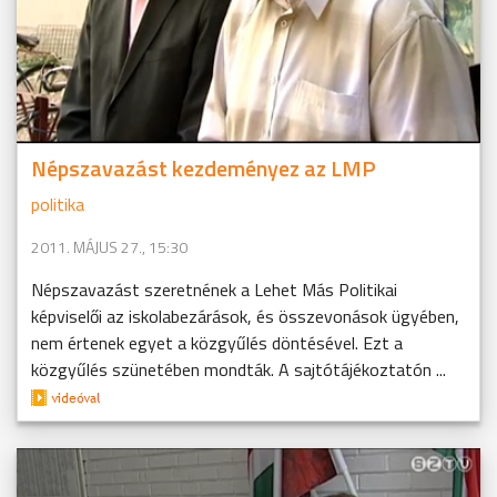
Népszavazást kezdeményez az LMP
politika
2011. MÁJUS 27., 15:30
Népszavazást szeretnének a Lehet Más Politikai
képviselői az iskolabezárások, és összevonások ügyében,
nem értenek egyet a közgyűlés döntésével. Ezt a
közgyűlés szünetében mondták. A sajtótájékoztatón ...