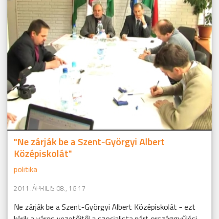
"Ne zárják be a Szent-Györgyi Albert
Középiskolát"
politika
2011. ÁPRILIS 08., 16:17
Ne zárják be a Szent-Györgyi Albert Középiskolát - ezt
kérik a város vezetőitől a szocialista párt országgyűlési