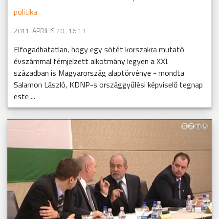
politika
2011. ÁPRILIS 20., 16:13
Elfogadhatatlan, hogy egy sötét korszakra mutató
évszámmal fémjelzett alkotmány legyen a XXI.
században is Magyarország alaptörvénye - mondta
Salamon László, KDNP-s országgyűlési képviselő tegnap
este ...