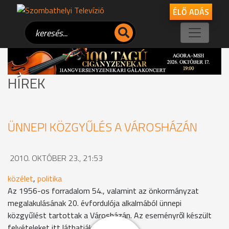
ÉLŐ ADÁS
HÍREK
ÜNNEPI KÖZGYŰLÉS A VÁROSHÁZÁN
2010. OKTÓBER 23., 21:53
közélet
,
politika
Az 1956-os forradalom 54., valamint az önkormányzat
megalakulásának 20. évfordulója alkalmából ünnepi
közgyűlést tartottak a Városházán. Az eseményről készült
felvételeket itt láthatják.