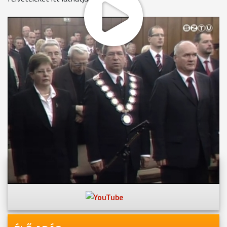
MEGOSZTÁS
Videóink megtekinthetőek
Youtube-csatornánkon is!