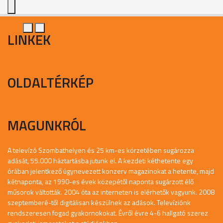
LINKEK
OLDALTÉRKÉP
MAGUNKRÓL
A televízó Szombathelyen és 25 km-es körzetében sugározza
adását, 55.000 háztartásba jutunk el. A kezdeti kéthetente egy
órában jelentkező úgynevezett konzerv magazinokat a hetente, majd
kétnaponta, az 1990-es évek közepétől naponta sugárzott élő
műsorok váltották. 2004 óta az interneten is elérhetők vagyunk. 2008
szeptemberé-től digitálisan készülnek az adások. Televíziónk
rendszeresen fogad gyakornokokat. Évről évre 4-6 hallgató szerez