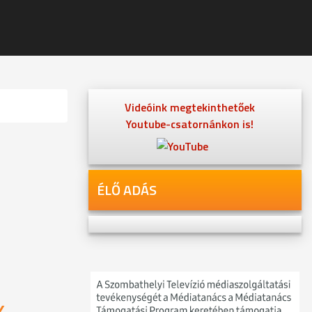
Videóink megtekinthetőek
Youtube-csatornánkon is!
ÉLŐ ADÁS