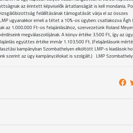
ottságnak az érintett képviselők ártatlanságát is kell mondania. 
vizsgálóbizottság felállításának támogatását várja el az összes
z LMP ugyanakkor emeli a tétet a 10%-os ügyben: csatlakozva Ágh 
k az 1.000.000 Ft-os felajánlásához, szervezetünk Roland Meyer
 kérdéseink megválaszolójának. A könyv értéke 3.500 Ft, így az ügy
jánlás együttes értéke immár 1.103.500 Ft. (Felajánlásunk mért
 választási kampányban Szombathelyen elköltött LMP-s kiadások h
nk szerint az ügy kampánycélokat is szolgált.) LMP Szombathely