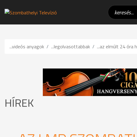
...videós anyagok
...legolvasottabbak
...az elmúlt 24 óra h
HÍREK