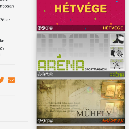
Pontosan
Péter
éke
ogy
i