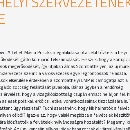
ELYI SZERVEZETÉNE
E
. A Lehet Más a Politika megalakulása óta célul tűzte ki a helyi
ködését gátló korrupció felszámolását. Hisszük, hogy a korrupci
ozások megerősödését, így útjában állnak Szombathelyen, az új mun
Szervezete szerint a városvezetés egyik legfontosabb feladata.
ltások elkerülése érdekében a szombathelyi LMP is támogatja azt a
álóbizottság felállítását javasolja. Bár az ügyben a rendőrség
 érvelést, hogy a vizsgálóbizottság csupán emiatt ne álljon fel, h
az eset politikai, erkölcsi, etikai vonatkozásainak tisztázására is.
ttant ügy részletei? Tudni szeretnénk, hogy kik hallhatók a felvé
milyen célból? Igaz-e az, hogy valaki megbízta a felvételek készítői
rára időzítették a felvételek nyilvánosságra hozatalát? Megannyi k
várnánk. Az ügy kapcsán súlyos vádak hangzottak el városi képvisel