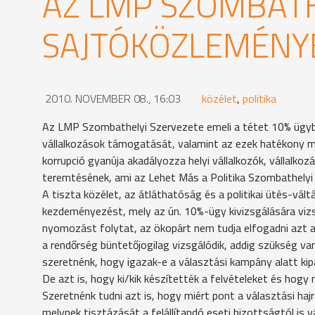
AZ LMP SZOMBATH
SAJTÓKÖZLEMÉNY
2010. NOVEMBER 08., 16:03
közélet
,
politika
Az LMP Szombathelyi Szervezete emeli a tétet 10% ügyben
vállalkozások támogatását, valamint az ezek hatékony mű
korrupció gyanúja akadályozza helyi vállalkozók, vállalk
teremtésének, ami az Lehet Más a Politika Szombathelyi 
A tiszta közélet, az átláthatóság és a politikai ütés-vá
kezdeményezést, mely az ún. 10%-ügy kivizsgálására vizsg
nyomozást folytat, az ökopárt nem tudja elfogadni azt az
a rendőrség büntetőjogilag vizsgálódik, addig szükség van 
szeretnénk, hogy igazak-e a választási kampány alatt kipa
De azt is, hogy ki/kik készítették a felvételeket és hogy 
Szeretnénk tudni azt is, hogy miért pont a választási haj
melynek tisztázását a felállítandó eseti bizottságtól is 