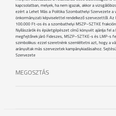
kapcsolatban, melyek, ha nem igazak, akkor a vizsgálóbiz
ezért a Lehet Más a Politika Szombathelyi Szervezete a 
önkormányzati képviselettel rendelkező szervezettől. A
100.000 Ft-os és a szombathelyi MSZP–SZTKE frakcióna
Nyílászárók és épületgépészet című könyvét ajánlja fel a
megfejtőnek járó Fideszes, MSZP–SZTKE-s és LMP-s fela
szimbolikus: ezzel szeretnénk szemléltetni azt, hogy a
arányultak más szervezetek kampánykiadásaihoz. Sejtésü
Szervezete
MEGOSZTÁS