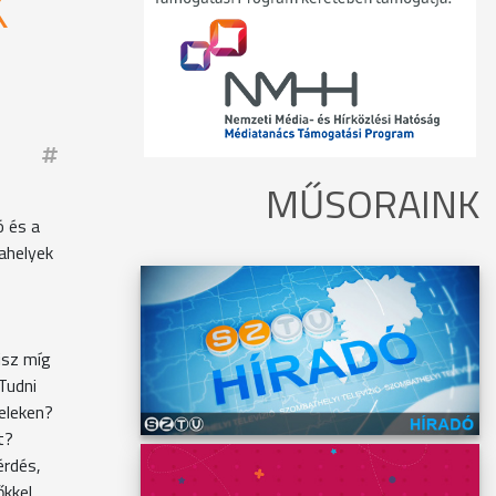
K
MŰSORAINK
ó és a
kahelyek
isz míg
 Tudni
teleken?
t?
érdés,
őkkel