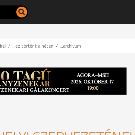
írei
...ez történt a héten
...archivum