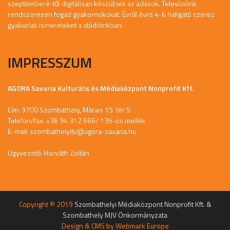
szeptemberé-től digitálisan készülnek az adások. Televíziónk
rendszeresen fogad gyakornokokat. Évről évre 4-6 hallgató szerez
gyakorlati ismereteket a stúdiónkban.
IMPRESSZUM
AGORA Savaria Kulturális és Médiaközpont Nonprofit Kft.
Cím: 9700 Szombathely, Márius 15. tér 5.
Telefon/fax: +36 94 312 666/ 135-ös mellék
E-mail:
szombathelyitv@agora-savaria.hu
Ügyvezető: Horváth Zoltán
Copyright © 2019
Szombathelyi Médiaközpont Nonprofit Kft. &
Szombathely MJV Önkormányzata
Design & CMS by
Webmark Europe