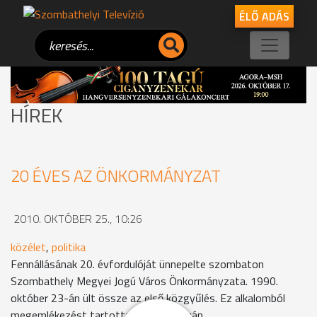
ÉLŐ ADÁS
HÍREK
20 ÉVES AZ ÖNKORMÁNYZAT
2010. OKTÓBER 25., 10:26
közélet
,
politika
Fennállásának 20. évfordulóját ünnepelte szombaton
Szombathely Megyei Jogú Város Önkormányzata. 1990.
október 23-án ült össze az első közgyűlés. Ez alkalomból
megemlékezést tartottak a Városházán.