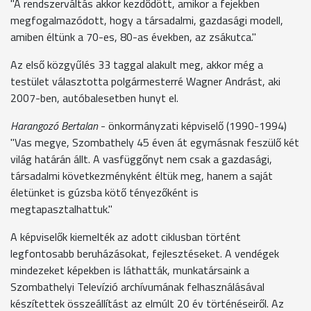
"A rendszerváltás akkor kezdődött, amikor a fejekben
megfogalmazódott, hogy a társadalmi, gazdasági modell,
amiben éltünk a 70-es, 80-as években, az zsákutca."
Az első közgyűlés 33 taggal alakult meg, akkor még a
testület választotta polgármesterré Wagner Andrást, aki
2007-ben, autóbalesetben hunyt el.
Harangozó Bertalan
- önkormányzati képviselő (1990-1994)
"Vas megye, Szombathely 45 éven át egymásnak feszülő két
világ határán állt. A vasfüggőnyt nem csak a gazdasági,
társadalmi következményként éltük meg, hanem a saját
életünket is gúzsba kötő tényezőként is
megtapasztalhattuk."
A képviselők kiemelték az adott ciklusban történt
legfontosabb beruházásokat, fejlesztéseket. A vendégek
mindezeket képekben is láthatták, munkatársaink a
Szombathelyi Televízió archívumának felhasználásával
készítettek összeállítást az elmúlt 20 év történéseiről. Az