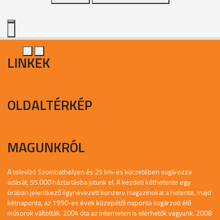
LINKEK
OLDALTÉRKÉP
MAGUNKRÓL
A televízó Szombathelyen és 25 km-es körzetében sugározza
adását, 55.000 háztartásba jutunk el. A kezdeti kéthetente egy
órában jelentkező úgynevezett konzerv magazinokat a hetente, majd
kétnaponta, az 1990-es évek közepétől naponta sugárzott élő
műsorok váltották. 2004 óta az interneten is elérhetők vagyunk. 2008