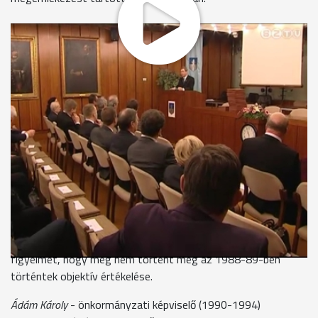
A program kezdeteként a megjelentek egy perces néma
felállással emlékeztek azokra az elhunyt képviselőkre, akik
már nem lehetnek itt a jubileumon. A rendszerváltás óta öt
önkormányzati ciklus zárult le, Puskás Tivadar a negyedik
polgármester, aki a várost irányítja. Házigazdaként ő
köszöntötte a jelenlévőket.
Dr. Puskás Tivadar
- polgármester
"Úgy érezzük, hogy a dátumra úgy is emlékeznünk kell, hogy
az önkormányzatiságot megünnepeljük."
Ciklusonként egy-egy volt képviselő emlékezett a korábbi
évekre. A rendszerváltás előtti időszakról Ádám Károly, az
első MDF-es képviselők egyike beszélt, aki arra hívta fel a
figyelmet, hogy még nem történt meg az 1988-89-ben
történtek objektív értékelése.
Ádám Károly
- önkormányzati képviselő (1990-1994)