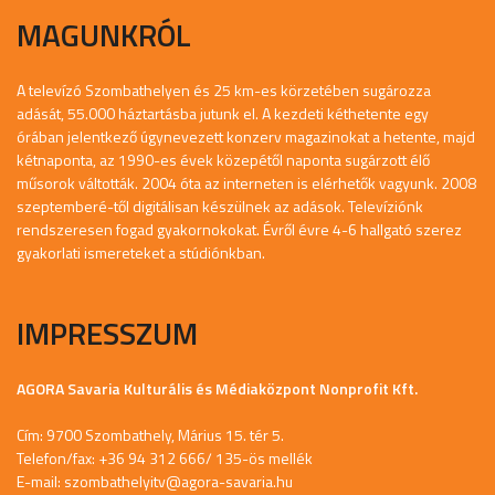
MAGUNKRÓL
A televízó Szombathelyen és 25 km-es körzetében sugározza
adását, 55.000 háztartásba jutunk el. A kezdeti kéthetente egy
órában jelentkező úgynevezett konzerv magazinokat a hetente, majd
kétnaponta, az 1990-es évek közepétől naponta sugárzott élő
műsorok váltották. 2004 óta az interneten is elérhetők vagyunk. 2008
szeptemberé-től digitálisan készülnek az adások. Televíziónk
rendszeresen fogad gyakornokokat. Évről évre 4-6 hallgató szerez
gyakorlati ismereteket a stúdiónkban.
IMPRESSZUM
AGORA Savaria Kulturális és Médiaközpont Nonprofit Kft.
Cím: 9700 Szombathely, Márius 15. tér 5.
Telefon/fax: +36 94 312 666/ 135-ös mellék
E-mail:
szombathelyitv@agora-savaria.hu