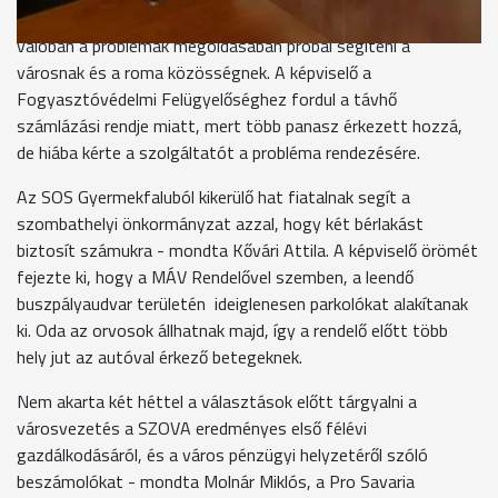
ez az egyetlen olyan cigány szervezet Szombathelyen, amely
valóban a problémák megoldásában próbál segíteni a
városnak és a roma közösségnek. A képviselő a
Fogyasztóvédelmi Felügyelőséghez fordul a távhő
számlázási rendje miatt, mert több panasz érkezett hozzá,
de hiába kérte a szolgáltatót a probléma rendezésére.
Az SOS Gyermekfaluból kikerülő hat fiatalnak segít a
szombathelyi önkormányzat azzal, hogy két bérlakást
biztosít számukra - mondta Kővári Attila. A képviselő örömét
fejezte ki, hogy a MÁV Rendelővel szemben, a leendő
buszpályaudvar területén ideiglenesen parkolókat alakítanak
ki. Oda az orvosok állhatnak majd, így a rendelő előtt több
hely jut az autóval érkező betegeknek.
Nem akarta két héttel a választások előtt tárgyalni a
városvezetés a SZOVA eredményes első félévi
gazdálkodásáról, és a város pénzügyi helyzetéről szóló
beszámolókat - mondta Molnár Miklós, a Pro Savaria