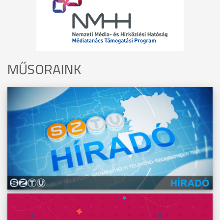
MŰSORAINK