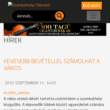
ÉLŐ ADÁS
HÍREK
KEVESEBB BEVÉTELLEL SZÁMOLHAT A
VÁROS
2010. SZEPTEMBER 17., 14:53
közélet
,
politika
A ciklus utolsó ülését tartotta csütörtökön a szombathelyi
közgyűlés. A képviselők többek között egyesületek számára