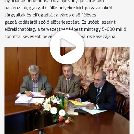
ingatlanok bérbeadásáról, alapítványi juttatásokról
határoztak, igazgatói álláshelyekre kiírt pályázatokról
tárgyaltak és elfogadták a város első féléves
gazdálkodásáról szóló előterjesztést. Ez utóbbi szerint
előreláthatólag, a tervezetthez képest mintegy 5-600 millió
forinttal kevesebb bevétel folyik be a város kasszájába.
Szombathely első féléves pénzügyi helyzetéről Ipkovich
György polgármester azt mondta: annak ellenére, hogy csak
áprilisban lett költségvetése a városnak, kiegyensúlyozott
volt a gazdálkodás. Az elmaradt állami forrásokat a
következő hónapokban kapja meg Szombathely.
Németh Kálmán alpolgármester szerint nem erősíti a
kisebbségek iránti elkötelezettséget az, hogy a Hárofit
Egyesület nem használhatja tovább ingyen az Óperint utca 1.
szám alatti épületet.
Felháborítónak tartja a Hárofit folyamatos jobboldali
támadását Gyebrovszki János. A szocialista képviselő szerint