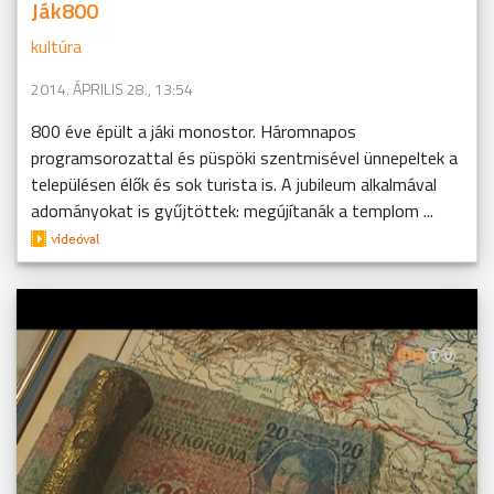
Ják800
kultúra
2014. ÁPRILIS 28., 13:54
800 éve épült a jáki monostor. Háromnapos
programsorozattal és püspöki szentmisével ünnepeltek a
településen élők és sok turista is. A jubileum alkalmával
adományokat is gyűjtöttek: megújítanák a templom ...