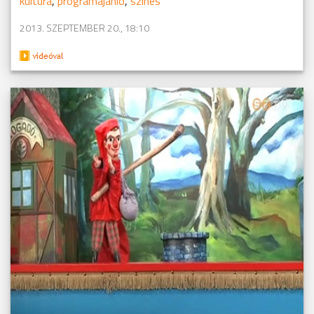
kultúra
,
programajánló
,
színes
2013. SZEPTEMBER 20., 18:10