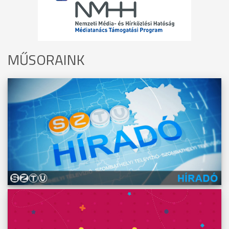
MŰSORAINK