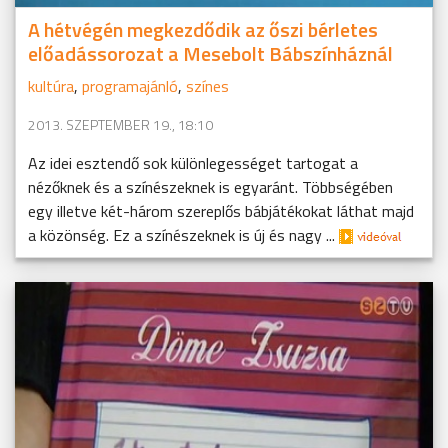
A hétvégén megkezdődik az őszi bérletes
előadássorozat a Mesebolt Bábszínháznál
kultúra
,
programajánló
,
színes
2013. SZEPTEMBER 19., 18:10
Az idei esztendő sok különlegességet tartogat a
nézőknek és a színészeknek is egyaránt. Többségében
egy illetve két-három szereplős bábjátékokat láthat majd
a közönség. Ez a színészeknek is új és nagy ...