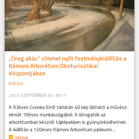
„Öreg akác” címmel nyílt festménykiállítás a
Kámoni Arborétum Ökoturisztikai
Központjában
kultúra
2013. SZEPTEMBER 20., 18:11
A 93éves Csonka Ernő tárlatán 40 kép látható a művész
elmúlt 70éves munkásságából. A látogatók az
arborétumban készült tájképekben is gyönyörködhetnek.
A kiállítás a 120éves Kámoni Arborétum jubileumi ...