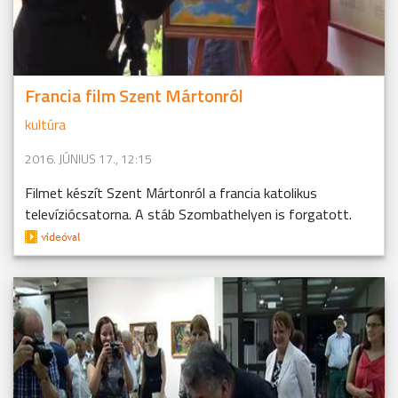
Francia film Szent Mártonról
kultúra
2016. JÚNIUS 17., 12:15
Filmet készít Szent Mártonról a francia katolikus
televíziócsatorna. A stáb Szombathelyen is forgatott.