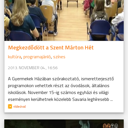
Megkezdődött a Szent Márton Hét
kultúra
,
programajánló
,
színes
2013. NOVEMBER 04., 16:56
A Gyermekek Házában szórakoztató, ismeretterjesztő
programokon vehettek részt az óvodások, általános
iskolások. November 15-ig számos egyházi és világi
eseményen kerülhetnek közelebb Savaria leghíresebb ...