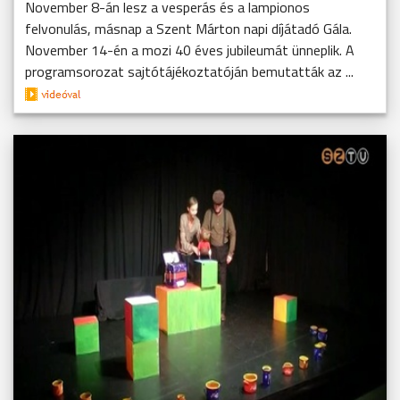
November 8-án lesz a vesperás és a lampionos
felvonulás, másnap a Szent Márton napi díjátadó Gála.
November 14-én a mozi 40 éves jubileumát ünneplik. A
programsorozat sajtótájékoztatóján bemutatták az ...