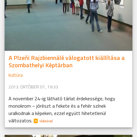
A Plzeňi Rajzbiennálé válogatott kiállítása a
Szombathelyi Képtárban
kultúra
2013. OKTÓBER 07., 19:33
A november 24-ig látható tárlat érdekessége, hogy
monokrom – jórészt a fekete és a fehér színek
uralkodnak a képeken, ezzel együtt hihetetlenül
változatos.