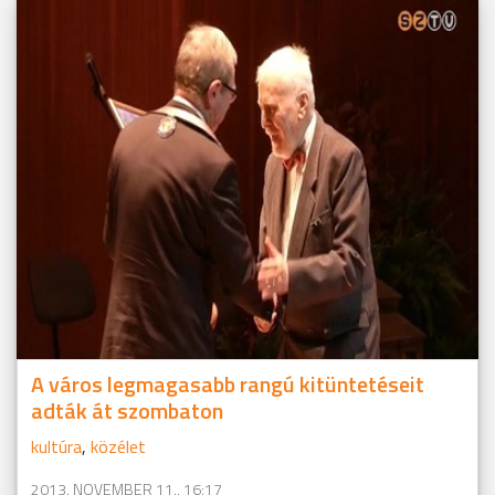
A város legmagasabb rangú kitüntetéseit
adták át szombaton
kultúra
,
közélet
2013. NOVEMBER 11., 16:17