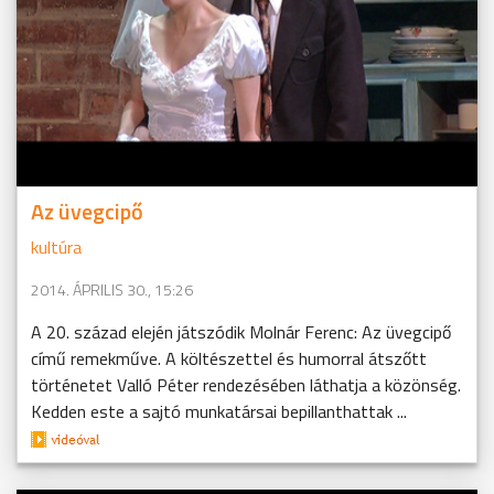
Az üvegcipő
kultúra
2014. ÁPRILIS 30., 15:26
A 20. század elején játszódik Molnár Ferenc: Az üvegcipő
című remekműve. A költészettel és humorral átszőtt
történetet Valló Péter rendezésében láthatja a közönség.
Kedden este a sajtó munkatársai bepillanthattak ...