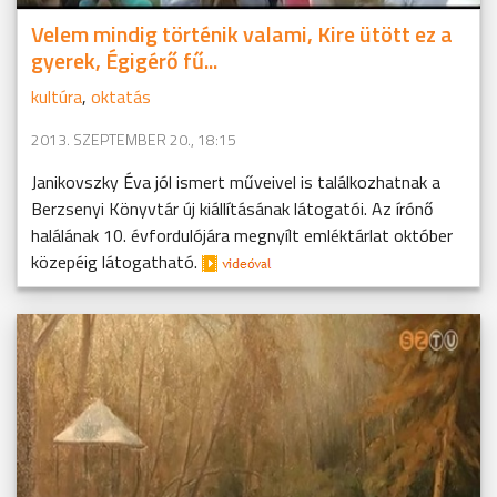
Velem mindig történik valami, Kire ütött ez a
gyerek, Égigérő fű...
kultúra
,
oktatás
2013. SZEPTEMBER 20., 18:15
Janikovszky Éva jól ismert műveivel is találkozhatnak a
Berzsenyi Könyvtár új kiállításának látogatói. Az írónő
halálának 10. évfordulójára megnyílt emléktárlat október
közepéig látogatható.