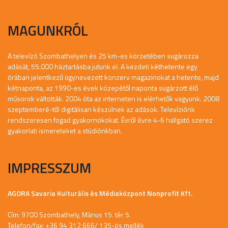
MAGUNKRÓL
A televízó Szombathelyen és 25 km-es körzetében sugározza
adását, 55.000 háztartásba jutunk el. A kezdeti kéthetente egy
órában jelentkező úgynevezett konzerv magazinokat a hetente, majd
kétnaponta, az 1990-es évek közepétől naponta sugárzott élő
műsorok váltották. 2004 óta az interneten is elérhetők vagyunk. 2008
szeptemberé-től digitálisan készülnek az adások. Televíziónk
rendszeresen fogad gyakornokokat. Évről évre 4-6 hallgató szerez
gyakorlati ismereteket a stúdiónkban.
IMPRESSZUM
AGORA Savaria Kulturális és Médiaközpont Nonprofit Kft.
Cím: 9700 Szombathely, Márius 15. tér 5.
Telefon/fax: +36 94 312 666/ 135-ös mellék