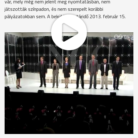
vár, mely még nem jelent meg nyomtatásban, nem
játszották színpadon, és nem szerepelt korábbi
pályázatokban sem. A beküldési határidő 2013. február 15.
Az eredményhirdetés 2013. június 22-én, Weöres Sándor
születésének 100. évfordulóján, a költő Szent György és a
sárkány (Octopus) című drámájának díszbemutatója előtt
lesz. A díjnyertes művet a teátrum 2013/14-es évadban
színre viszi, az Életünk című, Vas megyei folyóirat pedig
megjelenteti. A bírálóbiztosság 3 millió forintos jutalmat ad a
nyertes pályázónak.
MEGOSZTÁS