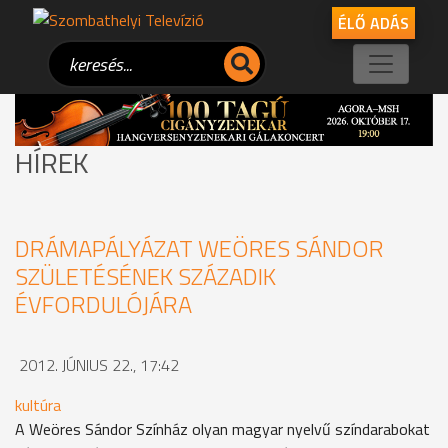
ÉLŐ ADÁS
HÍREK
DRÁMAPÁLYÁZAT WEÖRES SÁNDOR
SZÜLETÉSÉNEK SZÁZADIK
ÉVFORDULÓJÁRA
2012. JÚNIUS 22., 17:42
kultúra
A Weöres Sándor Színház olyan magyar nyelvű színdarabokat