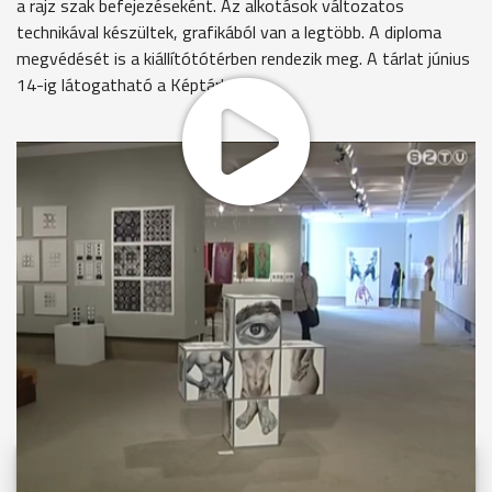
a rajz szak befejezéseként. Az alkotások változatos
technikával készültek, grafikából van a legtöbb. A diploma
megvédését is a kiállítótótérben rendezik meg. A tárlat június
14-ig látogatható a Képtárban.
MEGOSZTÁS
Videóink megtekinthetőek