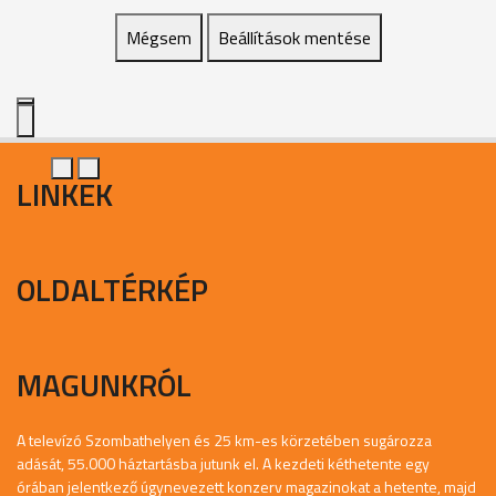
Mégsem
Beállítások mentése
LINKEK
OLDALTÉRKÉP
MAGUNKRÓL
A televízó Szombathelyen és 25 km-es körzetében sugározza
adását, 55.000 háztartásba jutunk el. A kezdeti kéthetente egy
órában jelentkező úgynevezett konzerv magazinokat a hetente, majd