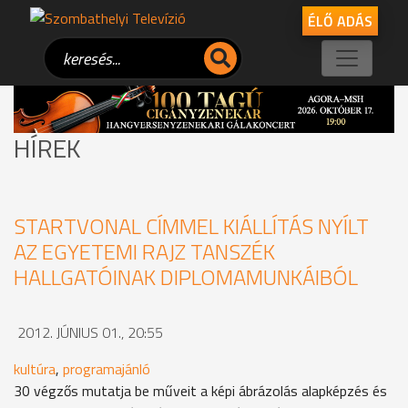
ÉLŐ ADÁS
HÍREK
STARTVONAL CÍMMEL KIÁLLÍTÁS NYÍLT
AZ EGYETEMI RAJZ TANSZÉK
HALLGATÓINAK DIPLOMAMUNKÁIBÓL
2012. JÚNIUS 01., 20:55
kultúra
,
programajánló
30 végzős mutatja be műveit a képi ábrázolás alapképzés és