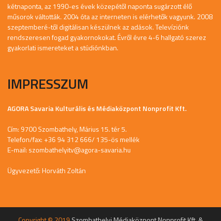
kétnaponta, az 1990-es évek közepétől naponta sugárzott élő
műsorok váltották. 2004 óta az interneten is elérhetők vagyunk. 2008
szeptemberé-től digitálisan készülnek az adások. Televíziónk
rendszeresen fogad gyakornokokat. Évről évre 4-6 hallgató szerez
gyakorlati ismereteket a stúdiónkban.
IMPRESSZUM
AGORA Savaria Kulturális és Médiaközpont Nonprofit Kft.
Cím: 9700 Szombathely, Márius 15. tér 5.
Telefon/fax: +36 94 312 666/ 135-ös mellék
E-mail:
szombathelyitv@agora-savaria.hu
Ügyvezető: Horváth Zoltán
Copyright © 2019
Szombathelyi Médiaközpont Nonprofit Kft. &