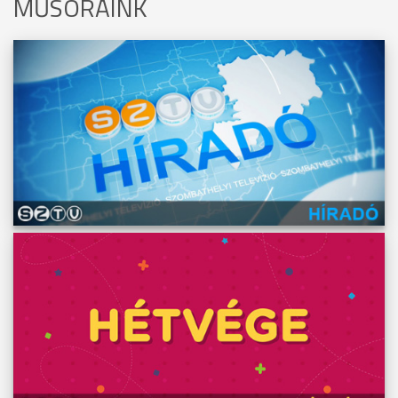
MŰSORAINK