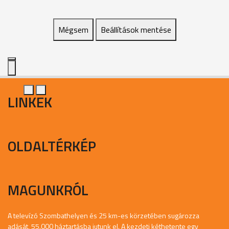
Mégsem
Beállítások mentése
LINKEK
OLDALTÉRKÉP
MAGUNKRÓL
A televízó Szombathelyen és 25 km-es körzetében sugározza
adását, 55.000 háztartásba jutunk el. A kezdeti kéthetente egy