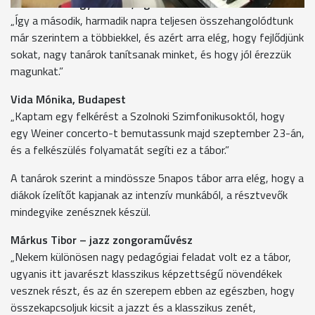
Komáromi Nagy Márton, Eger
„Így a második, harmadik napra teljesen összehangolódtunk
már szerintem a többiekkel, és azért arra elég, hogy fejlődjünk
sokat, nagy tanárok tanítsanak minket, és hogy jól érezzük
magunkat.”
Vida Mónika, Budapest
„Kaptam egy felkérést a Szolnoki Szimfonikusoktól, hogy
egy Weiner concerto-t bemutassunk majd szeptember 23-án,
és a felkészülés folyamatát segíti ez a tábor.”
A tanárok szerint a mindössze 5napos tábor arra elég, hogy a
diákok ízelítőt kapjanak az intenzív munkából, a résztvevők
mindegyike zenésznek készül.
Márkus Tibor – jazz zongoraművész
„Nekem különösen nagy pedagógiai feladat volt ez a tábor,
ugyanis itt javarészt klasszikus képzettségű növendékek
vesznek részt, és az én szerepem ebben az egészben, hogy
összekapcsoljuk kicsit a jazzt és a klasszikus zenét,