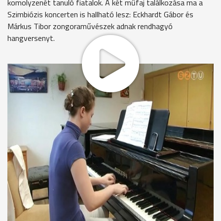
komolyzenét tanuló fiatalok. A két műfaj találkozása ma a
Szimbiózis koncerten is hallható lesz: Eckhardt Gábor és
Márkus Tibor zongoraművészek adnak rendhagyó
hangversenyt.
A jazz és a komolyzene találkozása hallható a zeneiskolában,
ahol 16 diák vesz részt a SAVARIA Zongoratáborban. A
kurzuson az improvizációval is ismerkednek az egyébként
klasszikus képzettségű diákok.
Eckhardt Gábor – zongoraművész
„Ez jelen pillanatban egy unikum, tehát ilyen tábor nincsen
sehol sem, ez főleg a klasszikus növendékeknek nagyon jó:
hihetetlenül lelkesen kapcsolódnak be az improvizációs
órákba, sőt állandóan panaszkodnak, hogy miért csak ennyi.”
Az ország minden tájáról érkeztek a komolyzene iránt
elkötelezett fiatalok az ötnapos táborba.