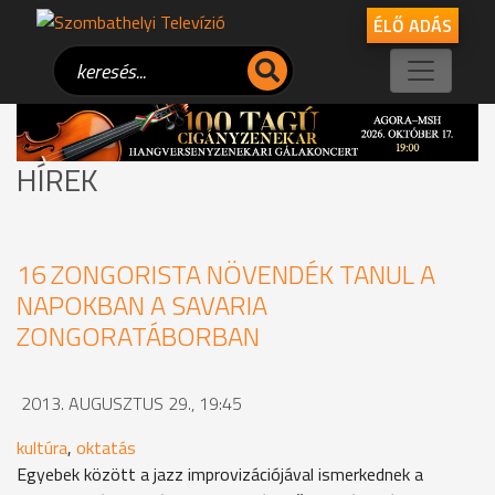
ÉLŐ ADÁS
HÍREK
16 ZONGORISTA NÖVENDÉK TANUL A
NAPOKBAN A SAVARIA
ZONGORATÁBORBAN
2013. AUGUSZTUS 29., 19:45
kultúra
,
oktatás
Egyebek között a jazz improvizációjával ismerkednek a