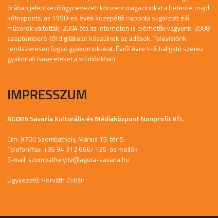
órában jelentkező úgynevezett konzerv magazinokat a hetente, majd
kétnaponta, az 1990-es évek közepétől naponta sugárzott élő
műsorok váltották. 2004 óta az interneten is elérhetők vagyunk. 2008
szeptemberé-től digitálisan készülnek az adások. Televíziónk
rendszeresen fogad gyakornokokat. Évről évre 4-6 hallgató szerez
gyakorlati ismereteket a stúdiónkban.
IMPRESSZUM
AGORA Savaria Kulturális és Médiaközpont Nonprofit Kft.
Cím: 9700 Szombathely, Márius 15. tér 5.
Telefon/fax: +36 94 312 666/ 135-ös mellék
E-mail:
szombathelyitv@agora-savaria.hu
Ügyvezető: Horváth Zoltán