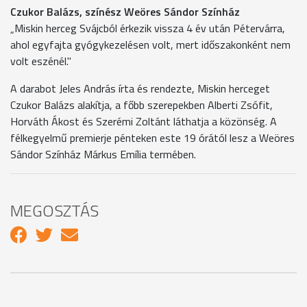
Czukor Balázs, színész Weöres Sándor Színház
„Miskin herceg Svájcból érkezik vissza 4 év után Pétervárra,
ahol egyfajta gyógykezelésen volt, mert időszakonként nem
volt eszénél."
A darabot Jeles András írta és rendezte, Miskin herceget
Czukor Balázs alakítja, a főbb szerepekben Alberti Zsófit,
Horváth Ákost és Szerémi Zoltánt láthatja a közönség. A
félkegyelmű premierje pénteken este 19 órától lesz a Weöres
Sándor Színház Márkus Emília termében.
MEGOSZTÁS