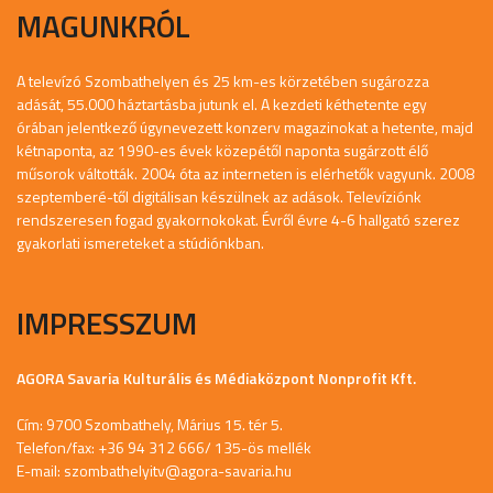
MAGUNKRÓL
A televízó Szombathelyen és 25 km-es körzetében sugározza
adását, 55.000 háztartásba jutunk el. A kezdeti kéthetente egy
órában jelentkező úgynevezett konzerv magazinokat a hetente, majd
kétnaponta, az 1990-es évek közepétől naponta sugárzott élő
műsorok váltották. 2004 óta az interneten is elérhetők vagyunk. 2008
szeptemberé-től digitálisan készülnek az adások. Televíziónk
rendszeresen fogad gyakornokokat. Évről évre 4-6 hallgató szerez
gyakorlati ismereteket a stúdiónkban.
IMPRESSZUM
AGORA Savaria Kulturális és Médiaközpont Nonprofit Kft.
Cím: 9700 Szombathely, Márius 15. tér 5.
Telefon/fax: +36 94 312 666/ 135-ös mellék
E-mail:
szombathelyitv@agora-savaria.hu