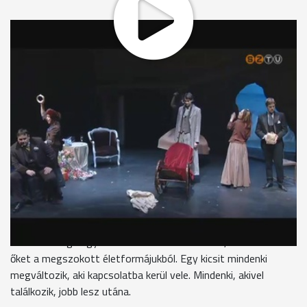
"Ekkor azonban..."
Dosztojevszkij Miskin alakjában a tökéletes szépségű embert
akarta megteremteni. Mivel a világban tökéletes embert nem
talált, Krisztus tulajdonságaival ruházta fel. A világ azonban
félkegyelműnek, idiótának tartja, mert tisztaságával,
naivitásával és betegségével sokszor komikusan hat. Kiss
Marit Varvara Petrovna szerepében láthatja a közönség.
Kiss Mari színész, Weöres Sándor Színház
„Miskin herceg nekem a Krisztusi jóságot testesíti meg
valahol, és a mai világunkban az abszolút jó emberről azt
tartják, hogy bolond, hogy nem normális."
Miskin herceg nagy hatással van az emberekre, kizökkenti
őket a megszokott életformájukból. Egy kicsit mindenki
megváltozik, aki kapcsolatba kerül vele. Mindenki, akivel
találkozik, jobb lesz utána.