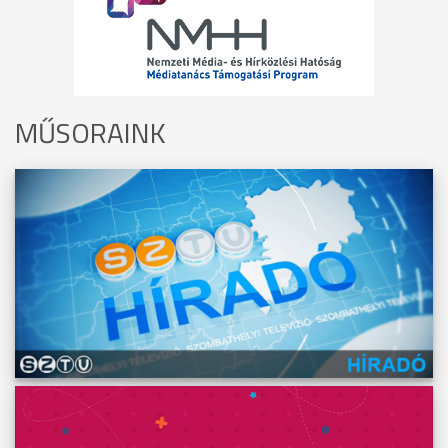
MŰSORAINK