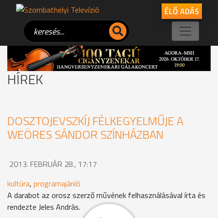
ÉLŐ ADÁS
HÍREK
DOSZTOJEVSZKÍJ FÉLKEGYELMŰJE A
WEÖRES SÁNDOR SZÍNHÁZBAN
2013. FEBRUÁR 28., 17:17
kultúra
,
programajánló
A darabot az orosz szerző művének felhasználásával írta és
rendezte Jeles András.