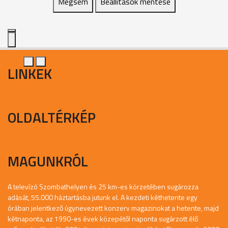
Mégsem
Beállítások mentése
LINKEK
OLDALTÉRKÉP
MAGUNKRÓL
A televízó Szombathelyen és 25 km-es körzetében sugározza
adását, 55.000 háztartásba jutunk el. A kezdeti kéthetente egy
órában jelentkező úgynevezett konzerv magazinokat a hetente, majd
kétnaponta, az 1990-es évek közepétől naponta sugárzott élő