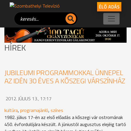
ÉLŐ ADÁS
HÍREK
JUBILEUMI PROGRAMMOKKAL ÜNNEPEL
AZ IDÉN 30 ÉVES A KŐSZEGI VÁRSZÍNHÁZ
2012. JÚLIUS 13., 17:17
kultúra
,
programajánló
,
színes
1982. július 17-én az első előadás a kőszegi vár ostromának
450. évfordulójára készült. A júniustól augusztus elejéig tartó