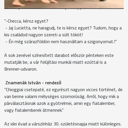
legény, aki sült tököt vesz az egyik nőnek, és ugye ez
lobbantja fel az indulatokat tulajdonképpen."
"-Checca, kérsz egyet?
- Jaj Lucietta, ne haragudj, te is kérsz egyet? Tudom, hogy a
kis családod nagyon szereti a sült tököt!
- Én még szárazföldön nem használtam a szigonyomat.!"
A sok zenével színesített darabot először pénteken este
mutatják be, a vár felújítási munkái miatt ezúttal is a
Brenner-udvaron.
Znamenák István - rendező
"Chioggiai csetepaté, ez egyrészt nagyon vicces történet, de
van benne valami mélységes szomorúság. Arról, hogy mik a
párválasztásnak azok a gyötrelmei, amin egy fiatalember,
vagy fiatalemberek átmennek."
Az idei évad a várszínház 30. születésnapja miatt különleges.