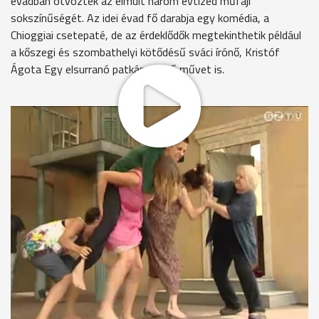
évadban ötvözték az elmúlt három évtized műfaji
sokszínűségét. Az idei évad fő darabja egy komédia, a
Chioggiai csetepaté, de az érdeklődők megtekinthetik például
a kőszegi és szombathelyi kötődésű sváci írónő, Kristóf
Ágota Egy elsurranó patkány című művet is.
"-Hány udvarlód van?
-Nem kellek én senkinek, mert én olyan szegény lány vagyok!
- Akarod, hogy hozományt szerezzek neked?
- Igen!"
Három héten át tartottak a Kőszegi Vár Színházban a
Chioggiai csetepaté című vígjáték próbái. A történet egy
Velence melletti kisvárosban játszódik, ahol a nők pletykáiból
félreértések születnek, míg a férfiak a tengeren halásznak.
Szilágyi Csenge - "Checca"
"A tökből fakad minden, mert ugye jön a Toffolo, az egyik