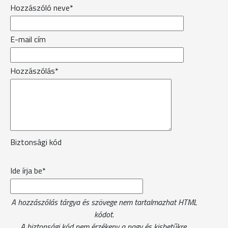
Hozzászóló neve*
E-mail cím
Hozzászólás*
Biztonsági kód
Ide írja be*
A hozzászólás tárgya és szövege nem tartalmazhat HTML
kódot.
A biztonsági kód nem érzékeny a nagy és kisbetűkre.