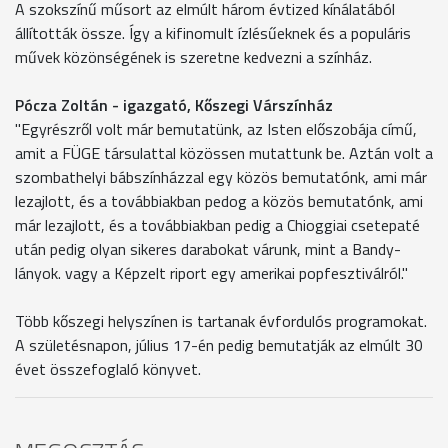
A szokszínű műsort az elmúlt három évtized kínálatából
állították össze. Így a kifinomult ízlésűeknek és a populáris
művek közönségének is szeretne kedvezni a színház.
Pócza Zoltán - igazgató, Kőszegi Várszínház
"Egyrészről volt már bemutatünk, az Isten előszobája című,
amit a FÜGE társulattal közössen mutattunk be. Aztán volt a
szombathelyi bábszínházzal egy közös bemutatónk, ami már
lezajlott, és a továbbiakban pedog a közös bemutatónk, ami
már lezajlott, és a továbbiakban pedig a Chioggiai csetepaté
után pedig olyan sikeres darabokat várunk, mint a Bandy-
lányok. vagy a Képzelt riport egy amerikai popfesztiválról."
Több kőszegi helyszínen is tartanak évfordulós programokat.
A születésnapon, július 17-én pedig bemutatják az elmúlt 30
évet összefoglaló könyvet.