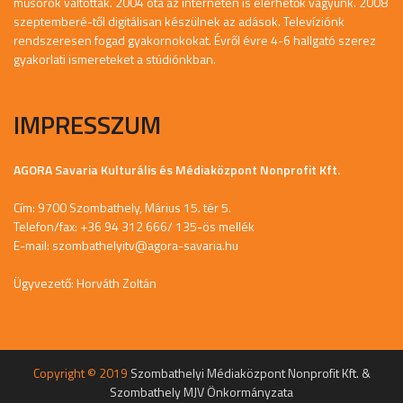
műsorok váltották. 2004 óta az interneten is elérhetők vagyunk. 2008
szeptemberé-től digitálisan készülnek az adások. Televíziónk
rendszeresen fogad gyakornokokat. Évről évre 4-6 hallgató szerez
gyakorlati ismereteket a stúdiónkban.
IMPRESSZUM
AGORA Savaria Kulturális és Médiaközpont Nonprofit Kft.
Cím: 9700 Szombathely, Márius 15. tér 5.
Telefon/fax: +36 94 312 666/ 135-ös mellék
E-mail:
szombathelyitv@agora-savaria.hu
Ügyvezető: Horváth Zoltán
Copyright © 2019
Szombathelyi Médiaközpont Nonprofit Kft. &
Szombathely MJV Önkormányzata