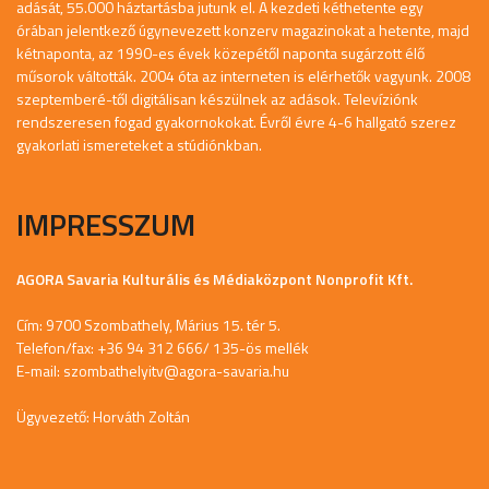
adását, 55.000 háztartásba jutunk el. A kezdeti kéthetente egy
órában jelentkező úgynevezett konzerv magazinokat a hetente, majd
kétnaponta, az 1990-es évek közepétől naponta sugárzott élő
műsorok váltották. 2004 óta az interneten is elérhetők vagyunk. 2008
szeptemberé-től digitálisan készülnek az adások. Televíziónk
rendszeresen fogad gyakornokokat. Évről évre 4-6 hallgató szerez
gyakorlati ismereteket a stúdiónkban.
IMPRESSZUM
AGORA Savaria Kulturális és Médiaközpont Nonprofit Kft.
Cím: 9700 Szombathely, Márius 15. tér 5.
Telefon/fax: +36 94 312 666/ 135-ös mellék
E-mail:
szombathelyitv@agora-savaria.hu
Ügyvezető: Horváth Zoltán