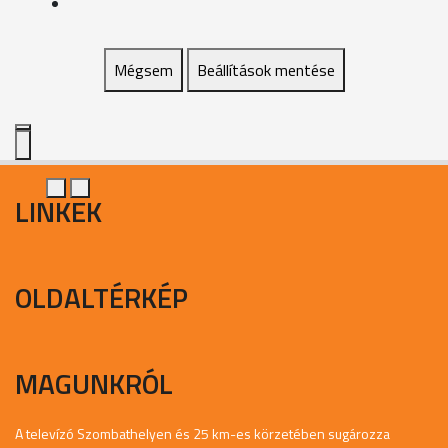
Mégsem
Beállítások mentése
LINKEK
OLDALTÉRKÉP
MAGUNKRÓL
A televízó Szombathelyen és 25 km-es körzetében sugározza