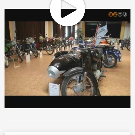
A legrégebbi kétkerekű 1949-es gyártmányú, de későbbi
KGST-s korszakból való motor is látható a helyi Nosztalgia
és Hobbijármű Egyesület tárlatán. A legtöbb típus
magyarországról való, így az egykori Dongó, Pannónia és
Csepel is felújított állapotban, december 9-ig látható.
MEGOSZTÁS