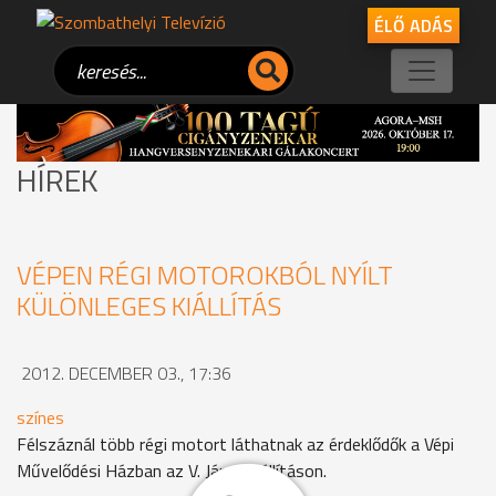
ÉLŐ ADÁS
HÍREK
VÉPEN RÉGI MOTOROKBÓL NYÍLT
KÜLÖNLEGES KIÁLLÍTÁS
2012. DECEMBER 03., 17:36
színes
Félszáznál több régi motort láthatnak az érdeklődők a Vépi
Művelődési Házban az V. Járműkiállításon.