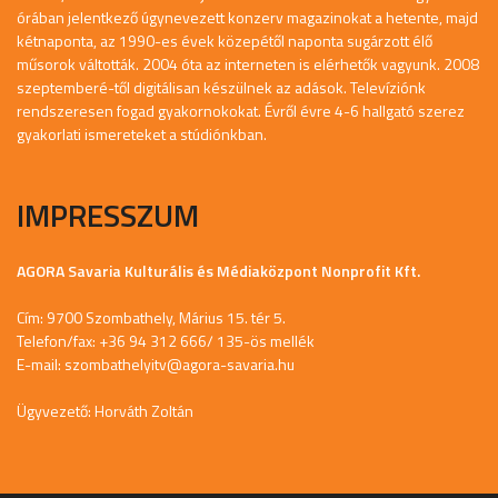
órában jelentkező úgynevezett konzerv magazinokat a hetente, majd
kétnaponta, az 1990-es évek közepétől naponta sugárzott élő
műsorok váltották. 2004 óta az interneten is elérhetők vagyunk. 2008
szeptemberé-től digitálisan készülnek az adások. Televíziónk
rendszeresen fogad gyakornokokat. Évről évre 4-6 hallgató szerez
gyakorlati ismereteket a stúdiónkban.
IMPRESSZUM
AGORA Savaria Kulturális és Médiaközpont Nonprofit Kft.
Cím: 9700 Szombathely, Márius 15. tér 5.
Telefon/fax: +36 94 312 666/ 135-ös mellék
E-mail:
szombathelyitv@agora-savaria.hu
Ügyvezető: Horváth Zoltán