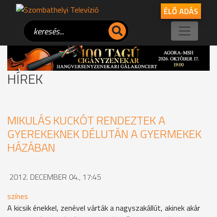
ÉLŐ ADÁS
HÍREK
MIKULÁS KUCKÓT RENDEZTEK A
GYEREKEKNEK DÉLUTÁN A GYERMEKEK
HÁZÁBAN
2012. DECEMBER 04., 17:45
színes
A kicsik énekkel, zenével várták a nagyszakállút, akinek akár