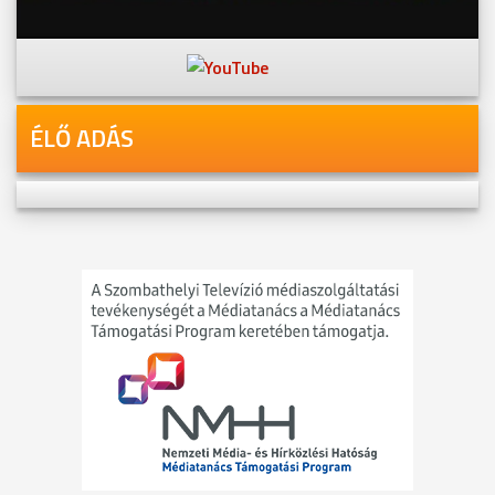
Videóink megtekinthetőek
Youtube-csatornánkon is!
ÉLŐ ADÁS