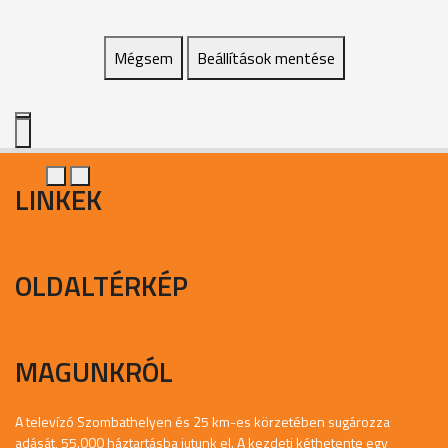
Mégsem
Beállítások mentése
LINKEK
OLDALTÉRKÉP
MAGUNKRÓL
A televízó Szombathelyen és 25 km-es körzetében sugározza
adását, 55.000 háztartásba jutunk el. A kezdeti kéthetente egy